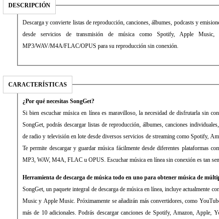
DESCRIPCIÓN
Descarga y convierte listas de reproducción, canciones, álbumes, podcasts y emisio
desde servicios de transmisión de música como Spotify, Apple Music
MP3/WAV/M4A/FLAC/OPUS para su reproducción sin conexión.
CARACTERÍSTICAS
¿Por qué necesitas SongGet?
Si bien escuchar música en línea es maravilloso, la necesidad de disfrutarla sin c
SongGet, podrás descargar listas de reproducción, álbumes, canciones individuales
de radio y televisión en lote desde diversos servicios de streaming como Spotify, 
Te permite descargar y guardar música fácilmente desde diferentes plataformas co
MP3, WAV, M4A, FLAC u OPUS. Escuchar música en línea sin conexión es tan senc
Herramienta de descarga de música todo en uno para obtener música de múlti
SongGet, un paquete integral de descarga de música en línea, incluye actualmente c
Music y Apple Music. Próximamente se añadirán más convertidores, como YouTu
más de 10 adicionales. Podrás descargar canciones de Spotify, Amazon, Apple, Y