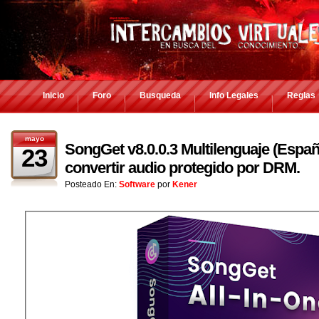
Inicio
Foro
Busqueda
Info Legales
Reglas
mayo
SongGet v8.0.0.3 Multilenguaje (Españ
23
convertir audio protegido por DRM.
Posteado En:
Software
por
Kener