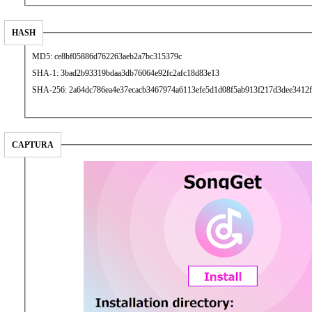
HASH
MD5: ce8bf05886d762263aeb2a7bc315379c
SHA-1: 3bad2b93319bdaa3db76064e92fc2afc18d83e13
SHA-256: 2a64dc786ea4e37ecacb3467974a6113efe5d1d08f5ab913f217d3dee3412f
CAPTURA