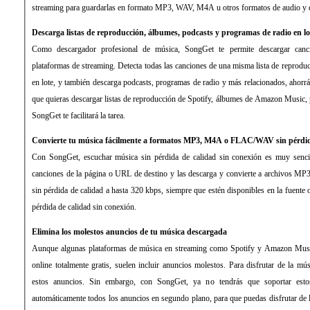
streaming para guardarlas en formato MP3, WAV, M4A u otros formatos de audio y di
Descarga listas de reproducción, álbumes, podcasts y programas de radio en lo
Como descargador profesional de música, SongGet te permite descargar canci
plataformas de streaming. Detecta todas las canciones de una misma lista de reprodu
en lote, y también descarga podcasts, programas de radio y más relacionados, ahorr
que quieras descargar listas de reproducción de Spotify, álbumes de Amazon Music, 
SongGet te facilitará la tarea.
Convierte tu música fácilmente a formatos MP3, M4A o FLAC/WAV sin pérdid
Con SongGet, escuchar música sin pérdida de calidad sin conexión es muy sencil
canciones de la página o URL de destino y las descarga y convierte a archiv
sin pérdida de calidad a hasta 320 kbps, siempre que estén disponibles en la fuente o
pérdida de calidad sin conexión.
Elimina los molestos anuncios de tu música descargada
Aunque algunas plataformas de música en streaming como Spotify y Amazon Music
online totalmente gratis, suelen incluir anuncios molestos. Para disfrutar de la mús
estos anuncios. Sin embargo, con SongGet, ya no tendrás que soportar esto
automáticamente todos los anuncios en segundo plano, para que puedas disfrutar de 