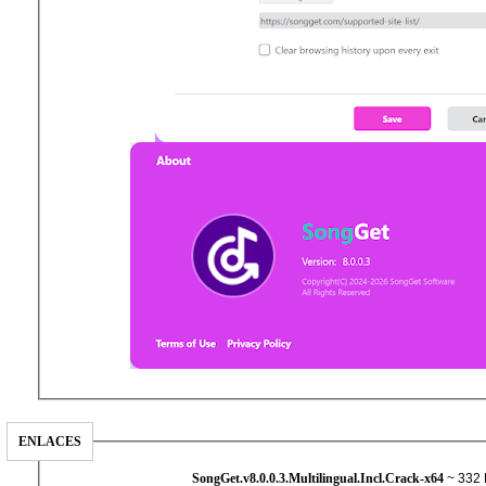
ENLACES
SongGet.v8.0.0.3.Multilingual.Incl.Crack-x64
~ 332