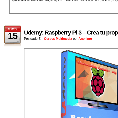
febrero
Udemy: Raspberry Pi 3 – Crea tu prop
15
Posteado En:
Cursos Multimedia
por
Anonimo