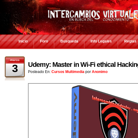
Inicio
Foro
Busqueda
Info Legales
Reglas
marzo
Udemy: Master in Wi-Fi ethical Hackin
3
Posteado En:
Cursos Multimedia
por
Anonimo