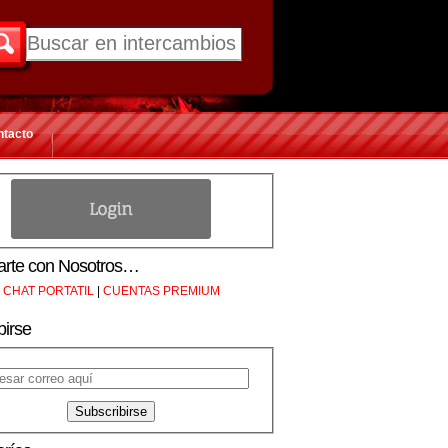
ntacto
rte con Nosotros…
CHAT PORTATIL
|
CUENTAS PREMIUM
birse