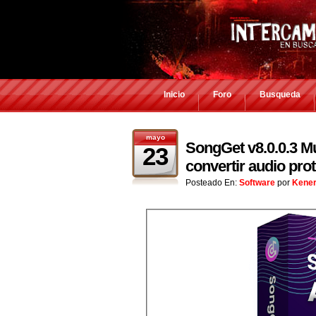
Inicio
Foro
Busqueda
mayo
SongGet v8.0.0.3 Mu
23
convertir audio pro
Posteado En:
Software
por
Kene