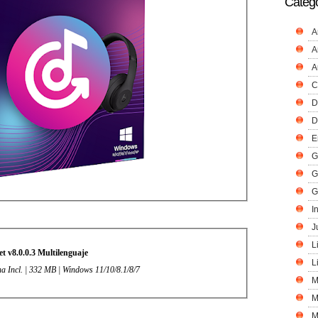
Catego
A
A
A
C
D
D
E
G
G
G
I
J
L
t v8.0.0.3 Multilenguaje
L
na Incl. | 332 MB | Windows 11/10/8.1/8/7
M
M
M