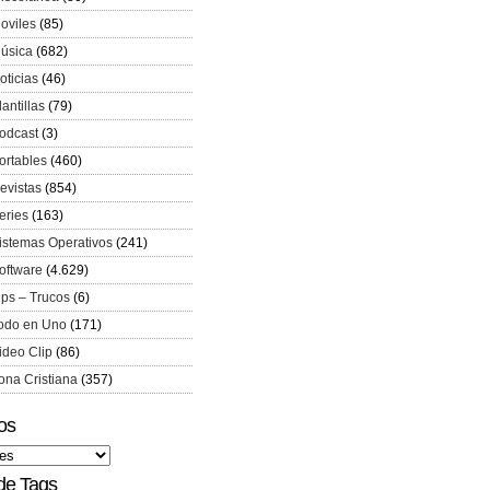
oviles
(85)
úsica
(682)
oticias
(46)
lantillas
(79)
odcast
(3)
ortables
(460)
evistas
(854)
eries
(163)
istemas Operativos
(241)
oftware
(4.629)
ips – Trucos
(6)
odo en Uno
(171)
ideo Clip
(86)
ona Cristiana
(357)
os
de Tags