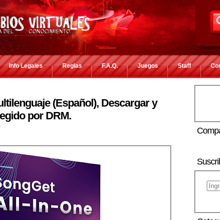
Info Legales
Reglas
F.A.Q.
Juegos
Staff
Co
ltilenguaje (Español), Descargar y
tegido por DRM.
r
Compa
Suscri