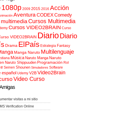
p
1080p
Acción
2015
2009
2016
Aventura
CODEX
Comedy
nimación
Cursos Multimedia
 multimedia
Cursos VIDEO2BRAIN
demy
Curso
Diario
Diario
Curso VIDEO2BRAIN
ElPaís
ís
Drama
Fantasy
Estrategia
Multilenguaje
Manga
Manga Naruto
Música
Naruto
Naruto Manga
istiana
en
Programación
Naruto Shippuuden
Rol
ce
Shounen
Seinen
Software
Simuladores
Video2Brain
e español
V2B
Udemy
Video Curso
curso
Amigas
umentar visitas a mi sitio
MS Verification Online