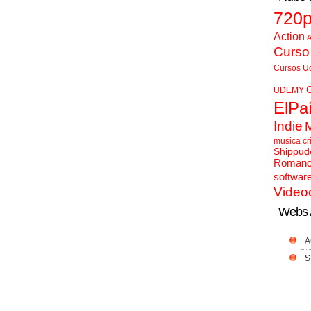
720
Action
A
Curso
Cursos U
UDEMY
ElPa
Indie
musica cr
Shippud
Roman
softwar
Video
Webs 
A
S