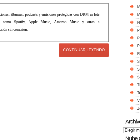
M
nciones, álbumes, podcasts y emisiones protegidas con DRM en lote
M
ica como Spotify, Apple Music, Amazon Music y otros a
N
ón sin conexión.
P
P
P
CONTINUAR LEYENDO
R
S
S
S
T
T
V
Z
Archiv
Nube 