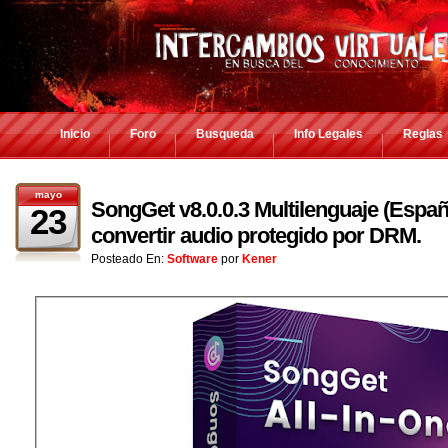
Inicio
Foro
Busqueda
Info Legales
Reglas
mayo
SongGet v8.0.0.3 Multilenguaje (Españ
23
convertir audio protegido por DRM.
Posteado En:
Software
por
Kener