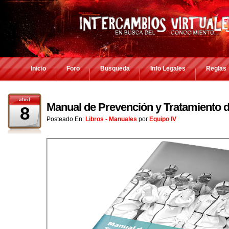
Inicio
Foro
Busqueda
Info Legales
Reglas
abril
Manual de Prevención y Tratamiento 
8
Posteado En:
Libros - Manuales
por
Equipo IV