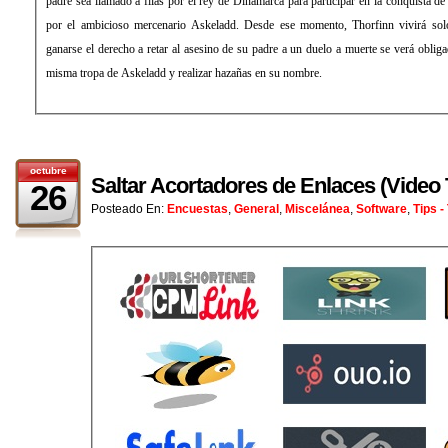
padre sea llamado a filas por el rey de Dinamarca para participar en la conquista de 
por el ambicioso mercenario Askeladd. Desde ese momento, Thorfinn vivirá solo
ganarse el derecho a retar al asesino de su padre a un duelo a muerte se verá obliga
misma tropa de Askeladd y realizar hazañas en su nombre.
octubre
Saltar Acortadores de Enlaces (Video T
26
Posteado En:
Encuestas
,
General
,
Miscelánea
,
Software
,
Tips -