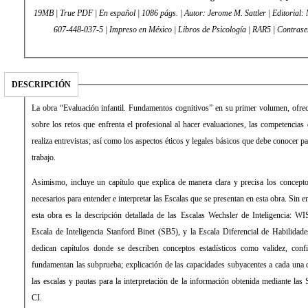
19MB | True PDF | En español | 1086 págs. | Autor: Jerome M. Sattler | Editorial
607-448-037-5 | Impreso en México | Libros de Psicología | RAR5 | Contras
DESCRIPCIÓN
La obra “Evaluación infantil. Fundamentos cognitivos” en su primer volumen, ofrec
sobre los retos que enfrenta el profesional al hacer evaluaciones, las competencias
realiza entrevistas; así como los aspectos éticos y legales básicos que debe conocer
trabajo.
Asimismo, incluye un capítulo que explica de manera clara y precisa los concepto
necesarios para entender e interpretar las Escalas que se presentan en esta obra. Sin e
esta obra es la descripción detallada de las Escalas Wechsler de Inteligencia: 
Escala de Inteligencia Stanford Binet (SB5), y la Escala Diferencial de Habilidad
dedican capítulos donde se describen conceptos estadísticos como validez, confia
fundamentan las subprueba; explicación de las capacidades subyacentes a cada un
las escalas y pautas para la interpretación de la información obtenida mediante las
CI.