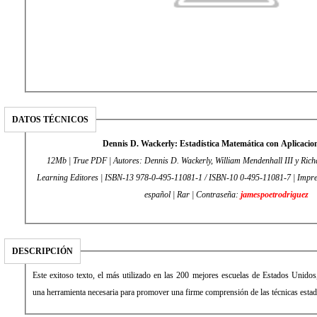
DATOS TÉCNICOS
Dennis D. Wackerly: Estadística Matemática con Aplicacion
12Mb | True PDF | Autores: Dennis D. Wackerly, William Mendenhall III y Rich
Learning Editores | ISBN-13 978-0-495-11081-1 / ISBN-10 0-495-11081-7 | Impres
español | Rar | Contraseña:
jamespoetrodriguez
DESCRIPCIÓN
Este exitoso texto, el más utilizado en las 200 mejores escuelas de Estados Unidos
una herramienta necesaria para promover una firme comprensión de las técnicas estadí