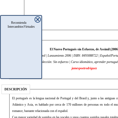
Recomienda
IntercambiosVirtuales
DATOS TÉCNICOS
El Nuevo Portugués sin Esfuerzo, de Assimil (2006
134Mb | Editorial Assimil | Lanzamiento 2006 | ISBN: 8493088722 | Español/Por
483 págs. | Colección: Sin esfuerzo | Curso idiomático, aprender portugué
jamespoetrodriguez
DESCRIPCIÓN
El portugués es la lengua nacional de Portugal y del Brasil y, junto a las antiguas c
Atlántico y Asia, es hablado por cerca de 170 millones de personas en todo el m
romance, bastante relacionada con el español.
Con mayor variedad de sonidos en las vocales y unos cuantos sonidos nasales totalm