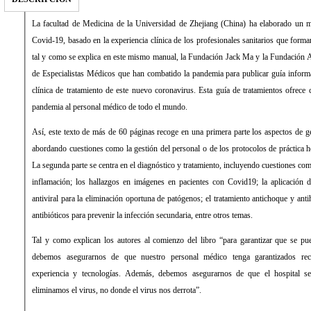
La facultad de Medicina de la Universidad de Zhejiang (China) ha elaborado un ma
Covid-19, basado en la experiencia clínica de los profesionales sanitarios que forman
tal y como se explica en este mismo manual, la Fundación Jack Ma y la Fundación 
de Especialistas Médicos que han combatido la pandemia para publicar guía informa
clínica de tratamiento de este nuevo coronavirus. Esta guía de tratamientos ofrece 
pandemia al personal médico de todo el mundo.
Así, este texto de más de 60 páginas recoge en una primera parte los aspectos de g
abordando cuestiones como la gestión del personal o de los protocolos de práctica ho
La segunda parte se centra en el diagnóstico y tratamiento, incluyendo cuestiones com
inflamación; los hallazgos en imágenes en pacientes con Covid19; la aplicación d
antiviral para la eliminación oportuna de patógenos; el tratamiento antichoque y ant
antibióticos para prevenir la infección secundaria, entre otros temas.
Tal y como explican los autores al comienzo del libro “para garantizar que se pu
debemos asegurarnos de que nuestro personal médico tenga garantizados recu
experiencia y tecnologías. Además, debemos asegurarnos de que el hospital s
eliminamos el virus, no donde el virus nos derrota”.