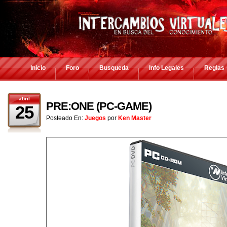
Inicio
Foro
Busqueda
Info Legales
Reglas
abril
PRE:ONE (PC-GAME)
25
Posteado En:
Juegos
por
Ken Master