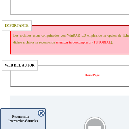
IMPORTANTE
Los archivos estan comprimidos con WinRAR 5.3 empleando la opción de fich
dichos archivos se recomienda
actualizar tu descompresor
(
TUTORIAL
).
WEB DEL AUTOR
HomePage
Recomienda
IntercambiosVirtuales