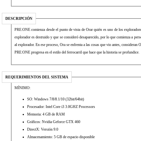
DESCRIPCIÓN
PRE:ONE comienza desde el punto de vista de Orar quién es uno de los exploradore
explorador es destruido y que se consideró desaparecido, por lo que comienza a perse
al explorador. En ese proceso, Ora se enfrenta a las cosas que vio antes, consideran 
PRE:ONE progresa en el estilo del ferrocarril que hace que la historia se profundice.
REQUERIMIENTOS DEL SISTEMA
MÍNIMO:
SO: Windows 7/8/8.1/10 (32bit/64bit)
Procesador: Intel Core i3 3.0GHZ Processors
Memoria: 4 GB de RAM
Gráficos: Nvidia Geforce GTX 460
DirectX: Versión 9.0
Almacenamiento: 5 GB de espacio disponible