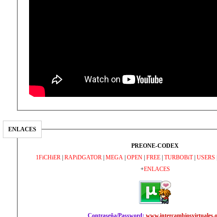
ENLACES
PREONE-CODEX
1FiCHiER
|
RAPiDGATOR
|
MEGA
|
OPEN
|
FREE
|
TURBOBiT
|
USERS
+
ENLACES
Contraseña/Password:
www.intercambiosvirtuales.