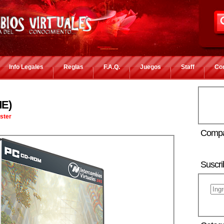
Info Legales
Reglas
F.A.Q.
Juegos
Staff
Co
E)
ster
Compa
Suscri