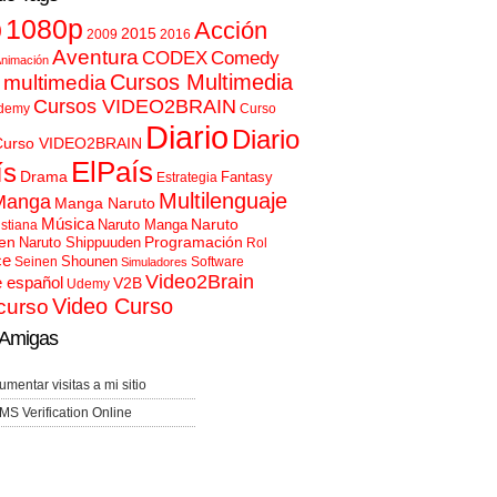
p
1080p
Acción
2015
2009
2016
Aventura
CODEX
Comedy
nimación
Cursos Multimedia
 multimedia
Cursos VIDEO2BRAIN
demy
Curso
Diario
Diario
Curso VIDEO2BRAIN
ElPaís
ís
Drama
Fantasy
Estrategia
Multilenguaje
Manga
Manga Naruto
Música
Naruto
Naruto Manga
istiana
en
Programación
Naruto Shippuuden
Rol
ce
Shounen
Seinen
Software
Simuladores
Video2Brain
e español
V2B
Udemy
Video Curso
curso
Amigas
umentar visitas a mi sitio
MS Verification Online