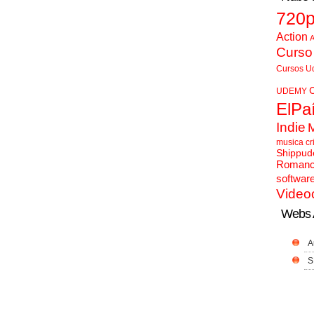
720
Action
A
Curso
Cursos U
UDEMY
ElPa
Indie
musica cr
Shippud
Roman
softwar
Video
Webs 
A
S