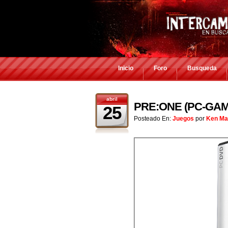
Inicio
Foro
Busqueda
abril
PRE:ONE (PC-GAM
25
Posteado En:
Juegos
por
Ken Ma