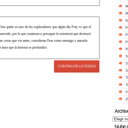
M
M
N
ar quién es uno de los exploradores que algún día Pray ve que el
P
arecido, por lo que comienza a perseguir la existencia que destruyó
P
 las cosas que vio antes, consideran Orar como enemigo y atacarlo.
P
 hace que la historia se profundice.
R
S
S
CONTINUAR LEYENDO
S
T
T
V
Z
Archiv
Nube 