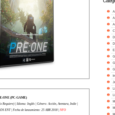
Catego
A
A
A
C
D
D
E
G
G
G
I
J
L
L
E:ONE (PC-GAME)
M
ción, Aventura, Indie |
M
PDDS | Editor: PDDS ENT | Fecha de lanzamiento: 25 ABR 2018 |
NFO
M