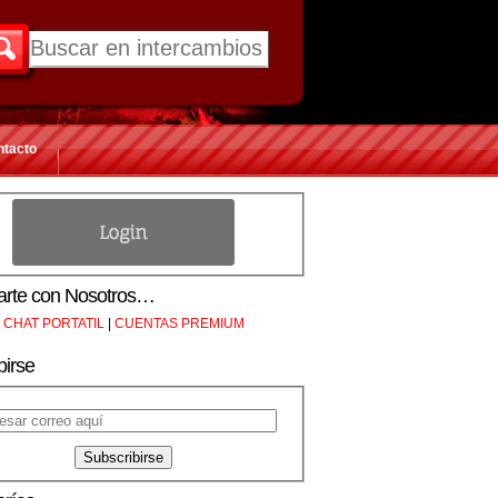
ntacto
rte con Nosotros…
CHAT PORTATIL
|
CUENTAS PREMIUM
birse