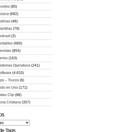
oviles
(85)
úsica
(682)
oticias
(46)
lantillas
(79)
odcast
(3)
ortables
(460)
evistas
(854)
eries
(163)
istemas Operativos
(241)
oftware
(4.633)
ips – Trucos
(6)
odo en Uno
(171)
ideo Clip
(86)
ona Cristiana
(357)
os
de Tags