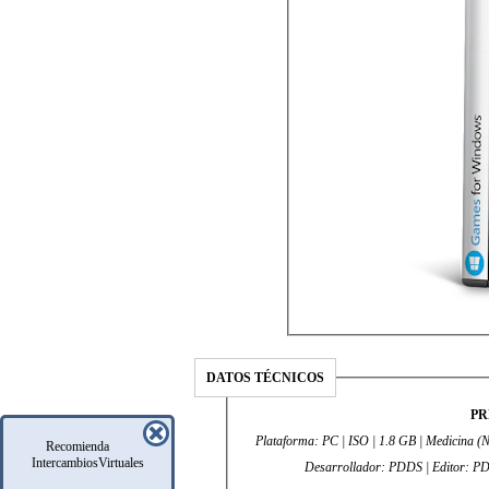
DATOS TÉCNICOS
PR
Plataforma: PC | ISO | 1.8 GB | Medicina (No Requiere) | Idioma: Inglés | Género: Ac
Recomienda
IntercambiosVirtuales
Desarrollador: 