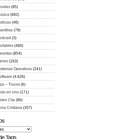
oviles
(85)
úsica
(682)
oticias
(46)
lantillas
(79)
odcast
(3)
ortables
(460)
evistas
(854)
eries
(163)
istemas Operativos
(241)
oftware
(4.626)
ips – Trucos
(6)
odo en Uno
(171)
ideo Clip
(86)
ona Cristiana
(357)
os
de Tags