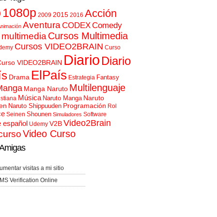
p
1080p
Acción
2015
2009
2016
Aventura
CODEX
Comedy
nimación
Cursos Multimedia
 multimedia
Cursos VIDEO2BRAIN
demy
Curso
Diario
Diario
Curso VIDEO2BRAIN
ElPaís
ís
Drama
Fantasy
Estrategia
Multilenguaje
Manga
Manga Naruto
Música
Naruto
Naruto Manga
istiana
en
Programación
Naruto Shippuuden
Rol
ce
Shounen
Seinen
Software
Simuladores
Video2Brain
e español
V2B
Udemy
Video Curso
curso
Amigas
umentar visitas a mi sitio
MS Verification Online