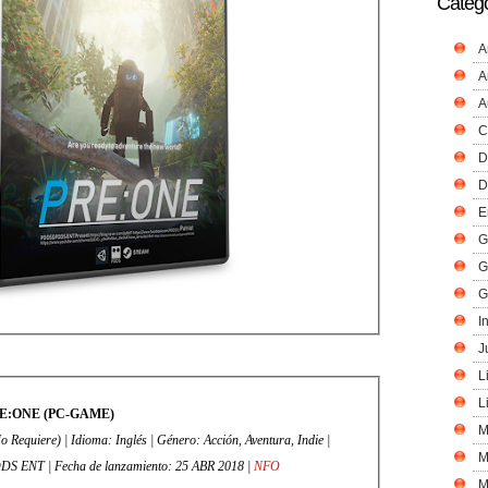
Catego
A
A
A
C
D
D
E
G
G
G
I
J
L
L
E:ONE (PC-GAME)
M
ción, Aventura, Indie |
M
PDDS | Editor: PDDS ENT | Fecha de lanzamiento: 25 ABR 2018 |
NFO
M