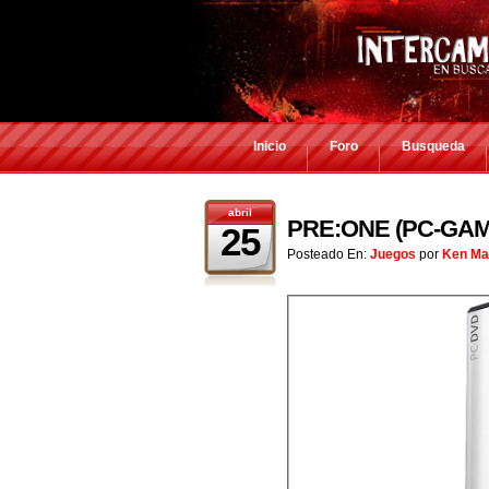
Inicio
Foro
Busqueda
abril
PRE:ONE (PC-GAM
25
Posteado En:
Juegos
por
Ken Ma