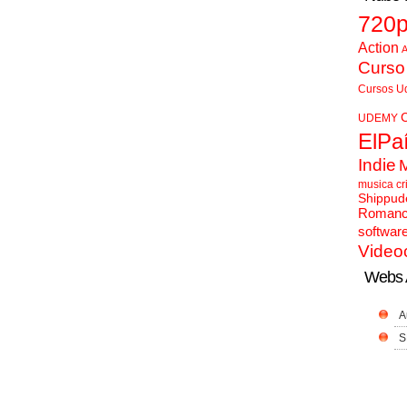
720
Action
A
Curso
Cursos U
UDEMY
ElPa
Indie
musica cr
Shippud
Roman
softwar
Video
Webs 
A
S