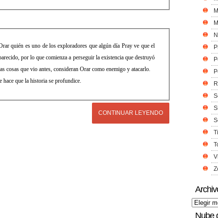
M
M
N
ar quién es uno de los exploradores que algún día Pray ve que el
P
arecido, por lo que comienza a perseguir la existencia que destruyó
P
 las cosas que vio antes, consideran Orar como enemigo y atacarlo.
P
 hace que la historia se profundice.
R
S
S
CONTINUAR LEYENDO
S
T
T
V
Z
Archiv
Nube 