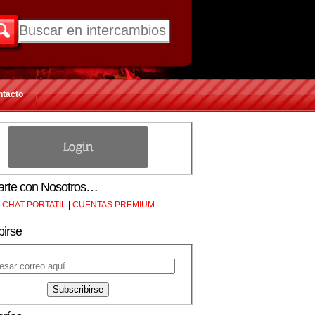
ntacto
rte con Nosotros…
CHAT PORTATIL
|
CUENTAS PREMIUM
birse