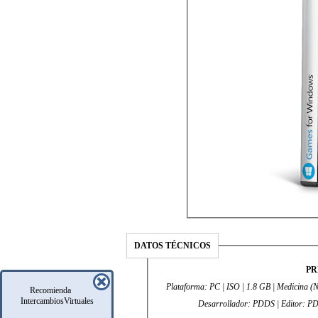
DATOS TÉCNICOS
PR
Plataforma: PC | ISO | 1.8 GB | Medicina (No Requiere) | Idioma: Inglés | Género: Ac
Recomienda
IntercambiosVirtuales
Desarrollador: 