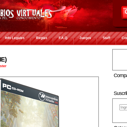
Info Legales
Reglas
F.A.Q.
Juegos
Staff
Co
E)
ster
Compa
Suscri