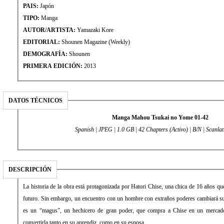
PAIS:
Japón
TIPO:
Manga
AUTOR/ARTISTA:
Yamazaki Kore
EDITORIAL:
Shounen Magazine (Weekly)
DEMOGRAFÍA:
Shounen
PRIMERA EDICIÓN:
2013
DATOS TÉCNICOS
Manga Mahou Tsukai no Yome 01-42
Spanish | JPEG | 1.0 GB | 42 Chapters (Activo) | B/N | Scanla
DESCRIPCIÓN
La historia de la obra está protagonizada por Hatori Chise, una chica de 16 años que
futuro. Sin embargo, un encuentro con un hombre con extraños poderes cambiará s
es un “magus”, un hechicero de gran poder, que compra a Chise en un mercado 
convertirla tanto en su aprendiz, como en su esposa.