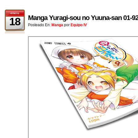
enero
Manga Yuragi-sou no Yuuna-san 01-9
18
Posteado En:
Manga
por
Equipo IV