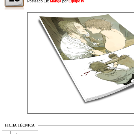
Posteado En:
Manga
por
Equipo IV
FICHA TÉCNICA