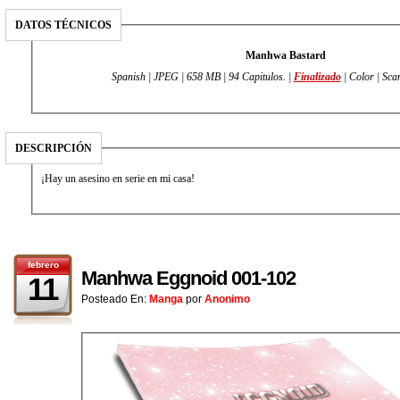
DATOS TÉCNICOS
Manhwa Bastard
Spanish | JPEG | 658 MB | 94 Capitulos. |
Finalizado
| Color | Sca
DESCRIPCIÓN
¡Hay un asesino en serie en mi casa!
febrero
Manhwa Eggnoid 001-102
11
Posteado En:
Manga
por
Anonimo