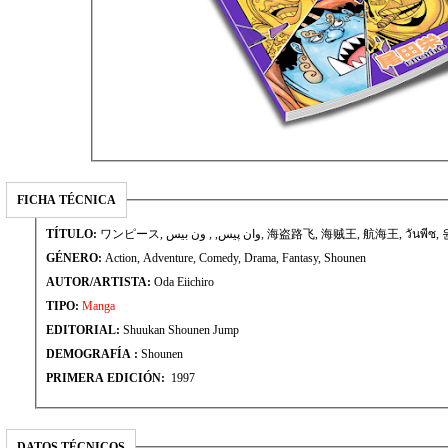
FICHA TÉCNICA
TÍTULO:
ワンピース, وان پیس, , ون بيس, 海盗路飞, 海贼王, 航海王, วัน
GÉNERO:
Action, Adventure, Comedy, Drama, Fantasy, Shounen
AUTOR/ARTISTA:
Oda Eiichiro
TIPO:
Manga
EDITORIAL:
Shuukan Shounen Jump
DEMOGRAFÍA :
Shounen
PRIMERA EDICIÓN:
1997
DATOS TÉCNICOS