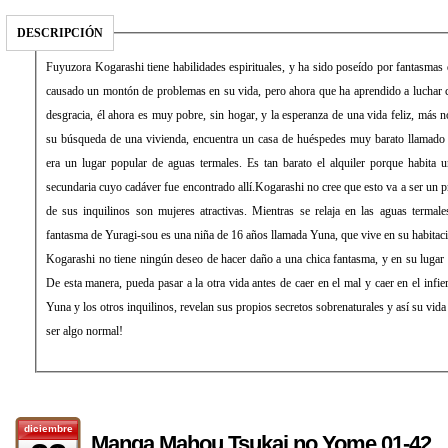
DESCRIPCIÓN
Fuyuzora Kogarashi tiene habilidades espirituales, y ha sido poseído por fantasmas
causado un montón de problemas en su vida, pero ahora que ha aprendido a luchar co
desgracia, él ahora es muy pobre, sin hogar, y la esperanza de una vida feliz, más 
su búsqueda de una vivienda, encuentra un casa de huéspedes muy barato llamado 
era un lugar popular de aguas termales. Es tan barato el alquiler porque habita u
secundaria cuyo cadáver fue encontrado allí.Kogarashi no cree que esto va a ser un pr
de sus inquilinos son mujeres atractivas. Mientras se relaja en las aguas termal
fantasma de Yuragi-sou es una niña de 16 años llamada Yuna, que vive en su habitac
Kogarashi no tiene ningún deseo de hacer daño a una chica fantasma, y en su lugar 
De esta manera, pueda pasar a la otra vida antes de caer en el mal y caer en el infi
Yuna y los otros inquilinos, revelan sus propios secretos sobrenaturales y así su vida
ser algo normal!
diciembre
Manga Mahou Tsukai no Yome 01-42