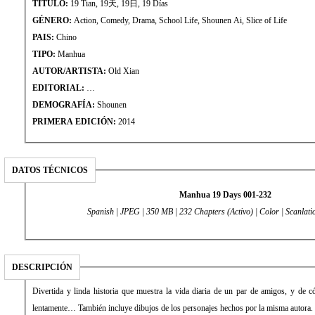
TÍTULO:
19 Tian, 19天, 19日, 19 Días
GÉNERO:
Action, Comedy, Drama, School Life, Shounen Ai, Slice of Life
PAIS:
Chino
TIPO:
Manhua
AUTOR/ARTISTA:
Old Xian
EDITORIAL:
…
DEMOGRAFÍA:
Shounen
PRIMERA EDICIÓN:
2014
DATOS TÉCNICOS
Manhua 19 Days 001-232
Spanish | JPEG | 350 MB | 232 Chapters (Activo) | Color | Scanlati
DESCRIPCIÓN
Divertida y linda historia que muestra la vida diaria de un par de amigos, y de
lentamente… También incluye dibujos de los personajes hechos por la misma autora.