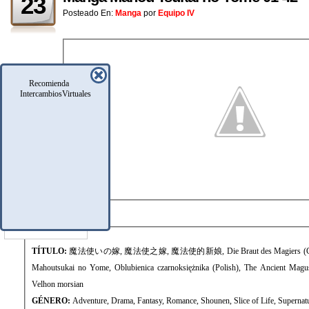
23
Posteado En:
Manga
por
Equipo IV
Recomienda
IntercambiosVirtuales
FICHA TÉCNICA
TÍTULO:
魔法使いの嫁, 魔法使之嫁, 魔法使的新娘, Die Braut des Magiers (Germa
Mahoutsukai no Yome, Oblubienica czarnoksiężnika (Polish), The Ancient Magus
Velhon morsian
GÉNERO:
Adventure, Drama, Fantasy, Romance, Shounen, Slice of Life, Supernatu