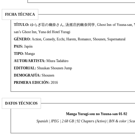
FICHA TÉCNICA
TÍTULO:
ゆらぎ荘の幽奈さん, 汤摇庄的幽奈同学, Ghost Inn of Yuuna-san, Yuragi
san’s Ghost Inn, Yuna del Hotel Yuragi
GÉNERO:
Action, Comedy, Ecchi, Harem, Romance, Shounen, Supernatural
PAIS:
Japón
TIPO:
Manga
AUTOR/ARTISTA:
Miura Tadahiro
EDITORIAL:
Shuukan Shounen Jump
DEMOGRAFÍA:
Shounen
PRIMERA EDICIÓN:
2016
DATOS TÉCNICOS
Manga Yuragi-sou no Yuuna-san 01-92
Spanish | JPEG | 2.68 GB | 92 Chapters (Activo) | B/N & color | Sca