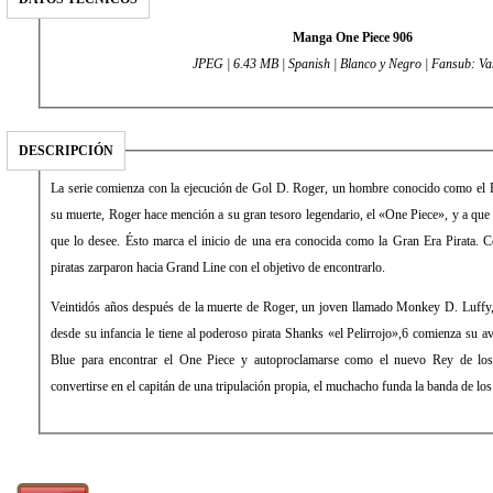
Manga One Piece 906
JPEG | 6.43 MB | Spanish | Blanco y Negro | Fansub: Va
DESCRIPCIÓN
La serie comienza con la ejecución de Gol D. Roger, un hombre conocido como el R
su muerte, Roger hace mención a su gran tesoro legendario, el «One Piece», y a que
que lo desee. Ésto marca el inicio de una era conocida como la Gran Era Pirata.
piratas zarparon hacia Grand Line con el objetivo de encontrarlo.
Veintidós años después de la muerte de Roger, un joven llamado Monkey D. Luffy,
desde su infancia le tiene al poderoso pirata Shanks «el Pelirrojo»,6 comienza su a
Blue para encontrar el One Piece y autoproclamarse como el nuevo Rey de los 
convertirse en el capitán de una tripulación propia, el muchacho funda la banda de lo