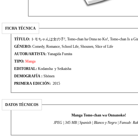
FICHA TÉCNICA
TÍTULO:
トモちゃんは女の子!, Tomo-chan ha Onna no Ko!, Tomo-chan Is a Girl!
GÉNERO:
Comedy, Romance, School Life, Shounen, Slice of Life
AUTOR/ARTISTA:
Yanagida Fumita
TIPO:
Manga
EDITORIAL:
Kodansha y Seikaisha
DEMOGRAFÍA :
Shōnen
PRIMERA EDICIÓN:
2015
DATOS TÉCNICOS
Manga Tomo-chan wa Onnanoko!
JPEG | 345 MB | Spanish | Blanco y Negro | Fansub: Ra