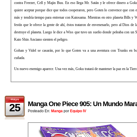
contra Freezer, Cell y Majin Buu. En eso llega Mr. Satán y le ofrece dinero a Goku
quiere aceptar porque dice que todos cooperaron, pero Goten lo convence que con el
más y tendría tiempo para entrenar con Kaiosama. Mientras en otro planeta Bills y 
festín que le ofrece la gente de ahí, éstos trataron de envenenarlo, pero al Dios de 
destruye el planeta. Luego le dice a Wiss que tuvo un sueño donde peleaba con un S
Kaio Shin Anciano sienten el peligro.
Gohan y Videl se casarán, por lo que Goten va a una aventura con Trunks en bu
cuñada.
Un nuevo enemigo aparece. Una vez más, Goku tratará de mantener la paz en la Tierr
mayo
Manga One Piece 905: Un Mundo Mara
25
Posteado En:
Manga
por
Equipo IV