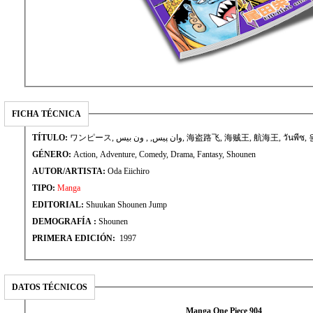
FICHA TÉCNICA
TÍTULO:
ワンピース, وان پیس, , ون بيس, 海盗路飞, 海贼王, 航海王, วัน
GÉNERO:
Action, Adventure, Comedy, Drama, Fantasy, Shounen
AUTOR/ARTISTA:
Oda Eiichiro
TIPO:
Manga
EDITORIAL:
Shuukan Shounen Jump
DEMOGRAFÍA :
Shounen
PRIMERA EDICIÓN:
1997
DATOS TÉCNICOS
Manga One Piece 904