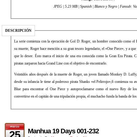
JPEG | 5.23 MB | Spanish | Blanco y Negro | Fansub: Va
DESCRIPCIÓN
La serie comienza con la ejecución de Gol D. Roger, un hombre conocido como el R
su muerte, Roger hace mención a su gran tesoro legendario, el «One Piece», y a que
que lo desee. Ésto marca el inicio de una era conocida como la Gran Era Pirata.
piratas zarparon hacia Grand Line con el objetivo de encontrarlo.
Veintidós años después de la muerte de Roger, un joven llamado Monkey D. Luffy,
desde su infancia le tiene al poderoso pirata Shanks «el Pelirrojo»,6 comienza su a
Blue para encontrar el One Piece y autoproclamarse como el nuevo Rey de los 
convertirse en el capitán de una tripulación propia, el muchacho funda la banda de lo
marzo
Manhua 19 Days 001-232
25