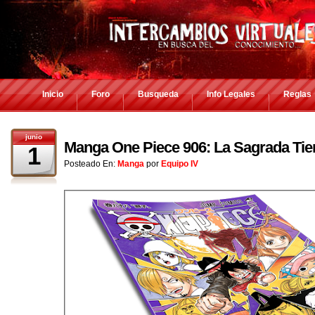
Inicio
Foro
Busqueda
Info Legales
Reglas
junio
Manga One Piece 906: La Sagrada Tie
1
Posteado En:
Manga
por
Equipo IV