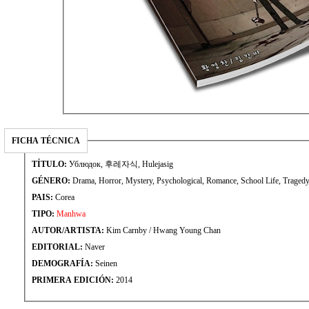
FICHA TÉCNICA
TÍTULO:
Ублюдок, 후레자식, Hulejasig
GÉNERO:
Drama, Horror, Mystery, Psychological, Romance, School Life, Traged
PAIS:
Corea
TIPO:
Manhwa
AUTOR/ARTISTA:
Kim Carnby / Hwang Young Chan
EDITORIAL:
Naver
DEMOGRAFÍA:
Seinen
PRIMERA EDICIÓN:
2014