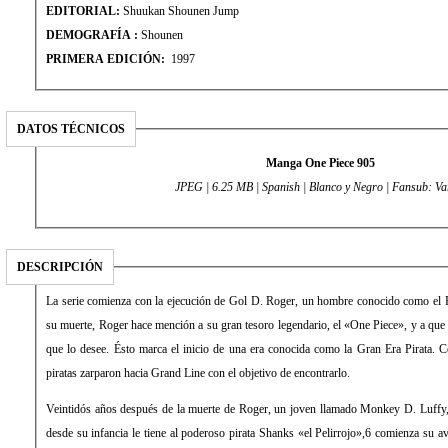
EDITORIAL:
Shuukan Shounen Jump
DEMOGRAFÍA :
Shounen
PRIMERA EDICIÓN:
1997
DATOS TÉCNICOS
Manga One Piece 905
JPEG | 6.25 MB | Spanish | Blanco y Negro | Fansub: Va
DESCRIPCIÓN
La serie comienza con la ejecución de Gol D. Roger, un hombre conocido como el R
su muerte, Roger hace mención a su gran tesoro legendario, el «One Piece», y a que
que lo desee. Ésto marca el inicio de una era conocida como la Gran Era Pirata.
piratas zarparon hacia Grand Line con el objetivo de encontrarlo.
Veintidós años después de la muerte de Roger, un joven llamado Monkey D. Luffy,
desde su infancia le tiene al poderoso pirata Shanks «el Pelirrojo»,6 comienza su a