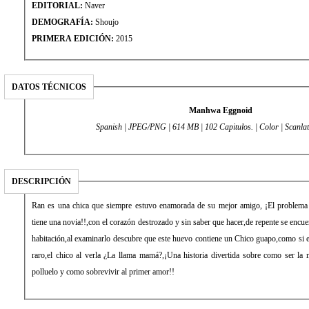
EDITORIAL:
Naver
DEMOGRAFÍA:
Shoujo
PRIMERA EDICIÓN:
2015
DATOS TÉCNICOS
Manhwa Eggnoid
Spanish | JPEG/PNG | 614 MB | 102 Capitulos. | Color | Scanlat
DESCRIPCIÓN
Ran es una chica que siempre estuvo enamorada de su mejor amigo, ¡El problema
tiene una novia!!,con el corazón destrozado y sin saber que hacer,de repente se encu
habitación,al examinarlo descubre que este huevo contiene un Chico guapo,como si e
raro,el chico al verla ¿La llama mamá?,¡Una historia divertida sobre como ser l
polluelo y como sobrevivir al primer amor!!