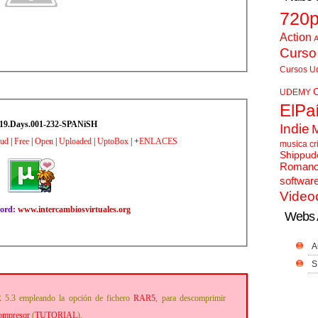
720
Action
A
Curso
Cursos U
UDEMY
ElPa
19.Days.001-232-SPANiSH
Indie
oud
|
Free
|
Open
|
Uploaded
|
UptoBox
| +
ENLACES
musica cr
Shippud
Roman
softwar
Video
word:
www.intercambiosvirtuales.org
Webs 
A
S
 5.3 empleando la opción de fichero
RAR5
, para descomprimir
compresor
(
TUTORIAL
).