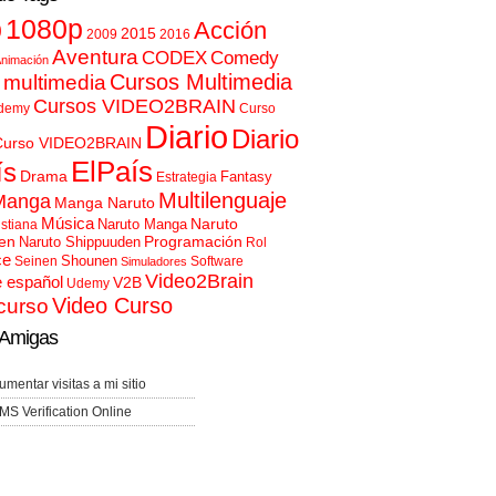
p
1080p
Acción
2015
2009
2016
Aventura
CODEX
Comedy
nimación
Cursos Multimedia
 multimedia
Cursos VIDEO2BRAIN
demy
Curso
Diario
Diario
Curso VIDEO2BRAIN
ElPaís
ís
Drama
Fantasy
Estrategia
Multilenguaje
Manga
Manga Naruto
Música
Naruto
Naruto Manga
istiana
en
Programación
Naruto Shippuuden
Rol
ce
Shounen
Seinen
Software
Simuladores
Video2Brain
e español
V2B
Udemy
Video Curso
curso
Amigas
umentar visitas a mi sitio
MS Verification Online