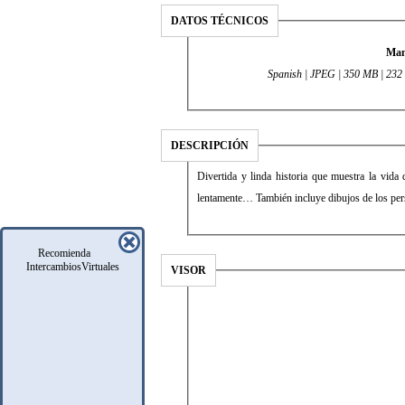
DATOS TÉCNICOS
Man
Spanish | JPEG | 350 MB | 232 C
DESCRIPCIÓN
Divertida y linda historia que muestra la vid
lentamente… También incluye dibujos de los per
Recomienda
IntercambiosVirtuales
VISOR