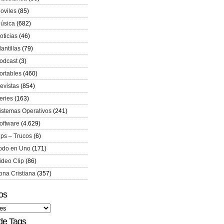
oviles
(85)
úsica
(682)
oticias
(46)
lantillas
(79)
odcast
(3)
ortables
(460)
evistas
(854)
eries
(163)
istemas Operativos
(241)
oftware
(4.629)
ips – Trucos
(6)
odo en Uno
(171)
ideo Clip
(86)
ona Cristiana
(357)
os
de Tags