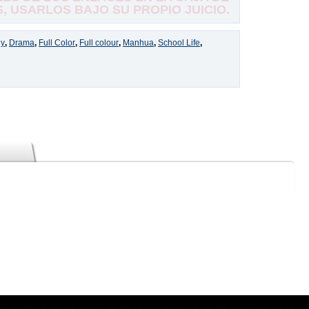
 USARLOS BAJO SU PROPIO JUICIO.
y
,
Drama
,
Full Color
,
Full colour
,
Manhua
,
School Life
,