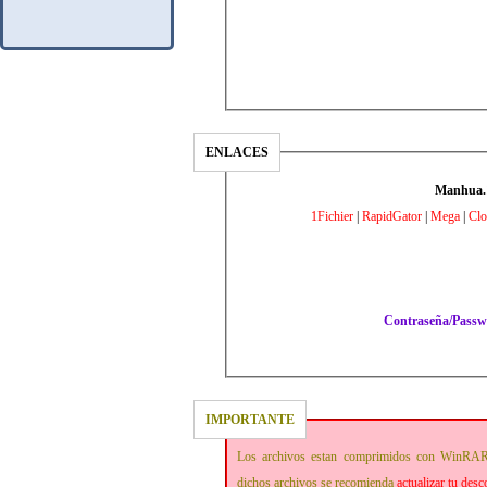
ENLACES
Manhua.
1Fichier
|
RapidGator
|
Mega
|
Cl
Contraseña/Pass
IMPORTANTE
Los archivos estan comprimidos con WinRAR
dichos archivos se recomienda
actualizar tu des