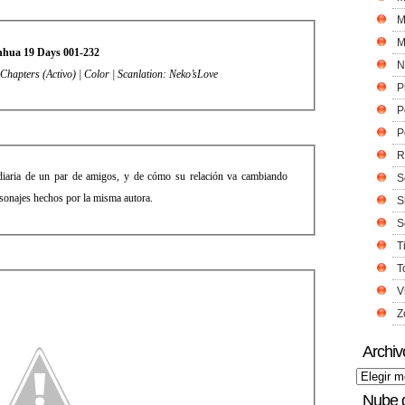
M
M
hua 19 Days 001-232
N
hapters (Activo) | Color | Scanlation: Neko’sLove
P
P
P
R
a diaria de un par de amigos, y de cómo su relación va cambiando
S
sonajes hechos por la misma autora.
S
S
T
T
V
Z
Archiv
Nube 