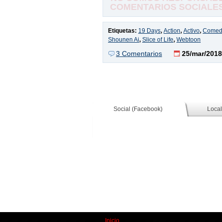
COMENTARIOS SOCIALES,
Etiquetas:
19 Days
,
Action
,
Activo
,
Comed
Shounen Ai
,
Slice of Life
,
Webtoon
3 Comentarios
25/mar/2018
Social (Facebook)
Local
Inicio