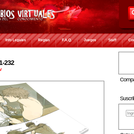
Info Legales
Reglas
F.A.Q.
Juegos
Staff
Co
1-232
IV
Compa
Suscri