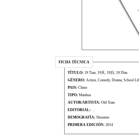
FICHA TÉCNICA
TÍTULO:
19 Tian, 19天, 19日, 19 Días
GÉNERO:
Action, Comedy, Drama, School Life
PAIS:
Chino
TIPO:
Manhua
AUTOR/ARTISTA:
Old Xian
EDITORIAL:
…
DEMOGRAFÍA:
Shounen
PRIMERA EDICIÓN:
2014