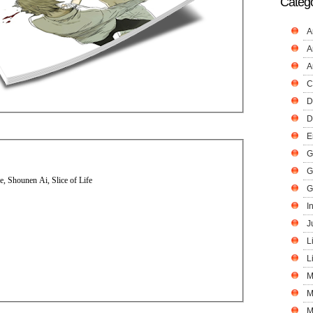
Catego
A
A
A
C
D
D
E
G
G
, Shounen Ai, Slice of Life
G
I
J
L
L
M
M
M