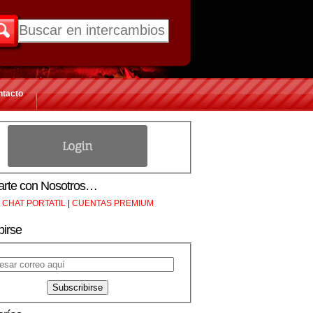
ntacto
rte con Nosotros…
CHAT PORTATIL
|
CUENTAS PREMIUM
birse