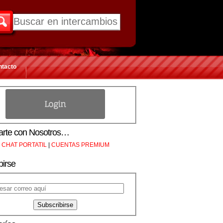
ntacto
rte con Nosotros…
CHAT PORTATIL
|
CUENTAS PREMIUM
birse