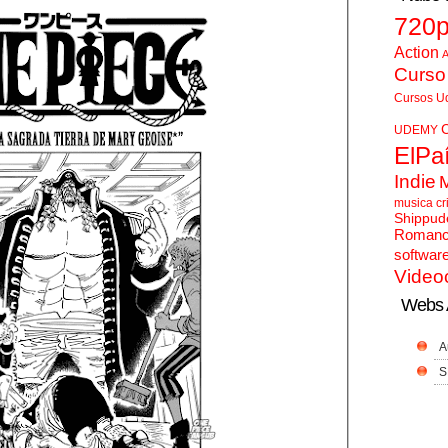
720
Action
A
Curso
Cursos U
UDEMY
ElPa
Indie
musica cr
Shippud
Roman
softwar
Video
Webs 
A
S