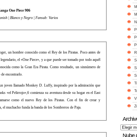
M
anga One Piece 906
M
nish | Blanco y Negro | Fansub: Varios
N
P
P
P
oger, un hombre conocido como el Rey de los Piratas. Poco antes de
R
 legendario, el «One Piece», y a que puede ser tomado por todo aquél
S
 conocida como la Gran Era Pirata. Como resultado, un sinnúmero de
S
 de encontrarlo.
S
T
 un joven llamado Monkey D. Luffy, inspirado por la admiración que
T
hanks «el Pelirrojo»,6 comienza su aventura desde su hogar en el East
V
lamarse como el nuevo Rey de los Piratas. Con el fin de crear y
Z
pia, el muchacho funda la banda de los Sombreros de Paja.
Archiv
Nube 