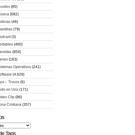
oviles
(85)
úsica
(682)
oticias
(46)
lantillas
(79)
odcast
(3)
ortables
(460)
evistas
(854)
eries
(163)
istemas Operativos
(241)
oftware
(4.629)
ips – Trucos
(6)
odo en Uno
(171)
ideo Clip
(86)
ona Cristiana
(357)
os
de Tags