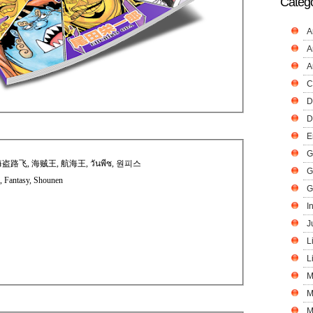
Catego
A
A
A
C
D
D
E
G
ース, وان پیس, , ون بيس, 海盗路飞, 海贼王, 航海王, วันพีซ, 원피스
G
, Fantasy, Shounen
G
I
J
L
L
M
M
M