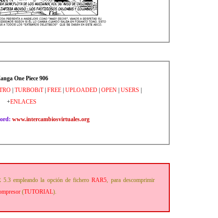
anga One Piece 906
TRO
|
TURBOBiT
|
FREE
|
UPLOADED
|
OPEN
|
USERS
|
+
ENLACES
word:
www.intercambiosvirtuales.org
 5.3 empleando la opción de fichero
RAR5
, para descomprimir
compresor
(
TUTORIAL
).