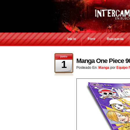
Inicio
Foro
Busqueda
junio
Manga One Piece 90
1
Posteado En:
Manga
por
Equipo 