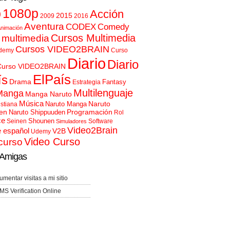
p
1080p
Acción
2015
2009
2016
Aventura
CODEX
Comedy
nimación
Cursos Multimedia
 multimedia
Cursos VIDEO2BRAIN
demy
Curso
Diario
Diario
Curso VIDEO2BRAIN
ElPaís
ís
Drama
Fantasy
Estrategia
Multilenguaje
Manga
Manga Naruto
Música
Naruto
Naruto Manga
istiana
en
Programación
Naruto Shippuuden
Rol
ce
Shounen
Seinen
Software
Simuladores
Video2Brain
e español
V2B
Udemy
Video Curso
curso
Amigas
umentar visitas a mi sitio
MS Verification Online