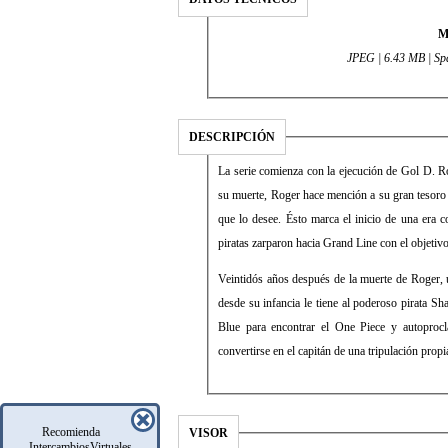
M
JPEG | 6.43 MB | Spa
DESCRIPCIÓN
La serie comienza con la ejecución de Gol D. R
su muerte, Roger hace mención a su gran tesoro
que lo desee. Ésto marca el inicio de una era
piratas zarparon hacia Grand Line con el objetivo
Veintidós años después de la muerte de Roger,
desde su infancia le tiene al poderoso pirata S
Blue para encontrar el One Piece y autoproc
convertirse en el capitán de una tripulación pro
Recomienda
VISOR
IntercambiosVirtuales