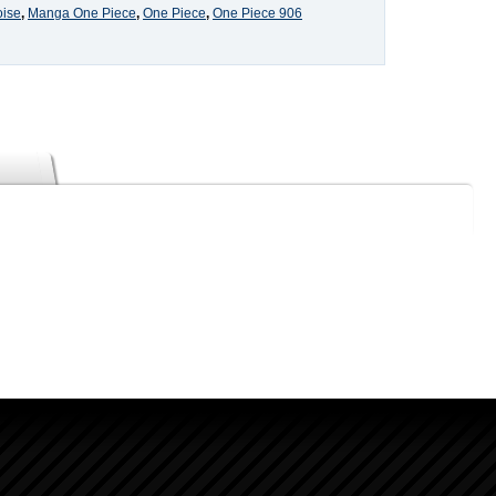
oise
,
Manga One Piece
,
One Piece
,
One Piece 906