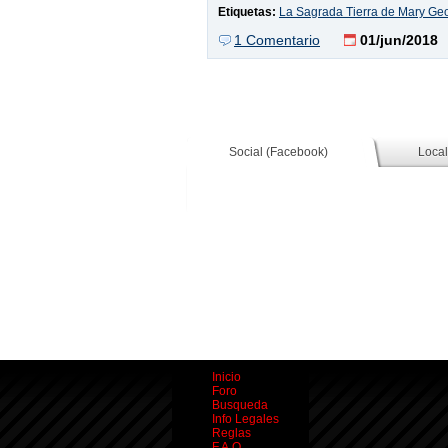
Etiquetas:
La Sagrada Tierra de Mary Ge
1 Comentario
01/jun/2018
Social (Facebook)
Local
Inicio
Foro
Busqueda
Info Legales
Reglas
F.A.Q.