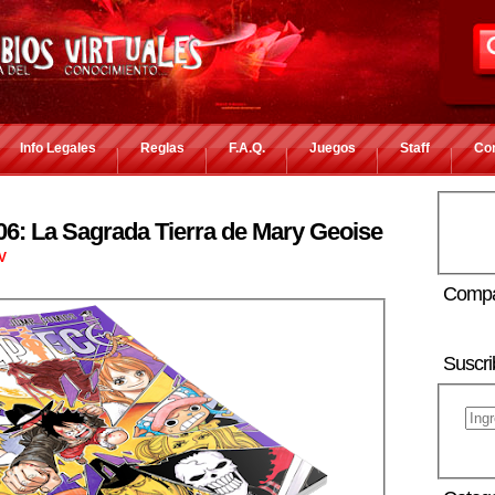
Info Legales
Reglas
F.A.Q.
Juegos
Staff
Co
6: La Sagrada Tierra de Mary Geoise
IV
Compa
Suscri