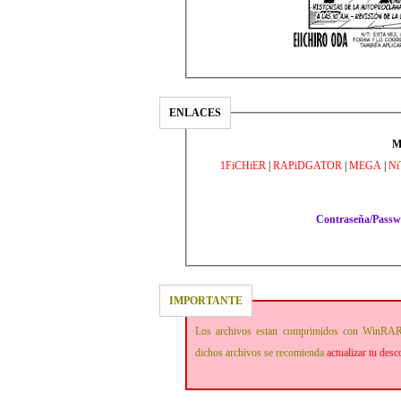
ENLACES
M
1FiCHiER
|
RAPiDGATOR
|
MEGA
|
Ni
Contraseña/Pass
IMPORTANTE
Los archivos estan comprimidos con WinRAR
dichos archivos se recomienda
actualizar tu des