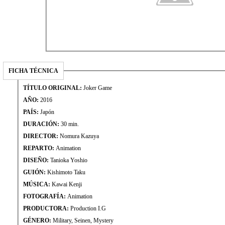
FICHA TÉCNICA
TÍTULO ORIGINAL:
Joker Game
AÑO:
2016
PAÍS:
Japón
DURACIÓN:
30 min.
DIRECTOR:
Nomura Kazuya
REPARTO:
Animation
DISEÑO:
Tanioka Yoshio
GUIÓN:
Kishimoto Taku
MÚSICA:
Kawai Kenji
FOTOGRAFÍA:
Animation
PRODUCTORA:
Production I.G
GÉNERO:
Military, Seinen, Mystery