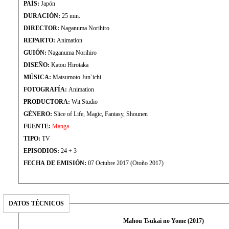
PAÍS:
Japón
DURACIÓN:
25 min.
DIRECTOR:
Naganuma Norihiro
REPARTO:
Animation
GUIÓN:
Naganuma Norihiro
DISEÑO:
Katou Hirotaka
MÚSICA:
Matsumoto Jun`ichi
FOTOGRAFÍA:
Animation
PRODUCTORA:
Wit Studio
GÉNERO:
Slice of Life, Magic, Fantasy, Shounen
FUENTE:
Manga
TIPO:
TV
EPISODIOS:
24 + 3
FECHA DE EMISIÓN:
07 Octubre 2017 (Otoño 2017)
DATOS TÉCNICOS
Mahou Tsukai no Yome (2017)