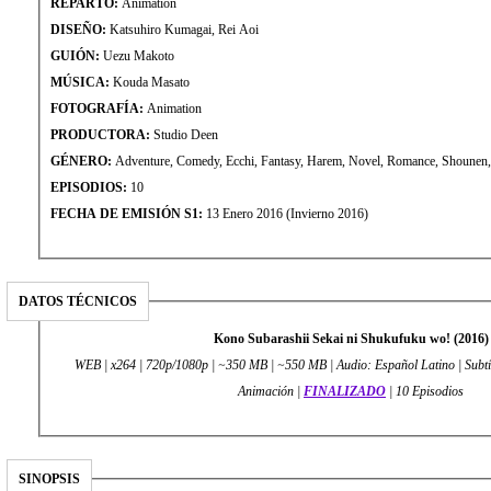
REPARTO:
Animation
DISEÑO:
Katsuhiro Kumagai, Rei Aoi
GUIÓN:
Uezu Makoto
MÚSICA:
Kouda Masato
FOTOGRAFÍA:
Animation
PRODUCTORA:
Studio Deen
GÉNERO:
Adventure, Comedy, Ecchi, Fantasy, Harem, Novel, Romance, Shounen,
EPISODIOS:
10
FECHA DE EMISIÓN S1:
13 Enero 2016 (Invierno 2016)
DATOS TÉCNICOS
Kono Subarashii Sekai ni Shukufuku wo! (2016)
WEB | x264 | 720p/1080p | ~350 MB | ~550 MB | Audio: Español Latino | Subtí
Animación |
FINALIZADO
| 10 Episodios
SINOPSIS