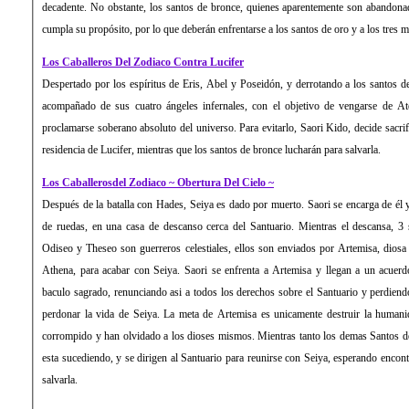
decadente. No obstante, los santos de bronce, quienes aparentemente son abandona
cumpla su propósito, por lo que deberán enfrentarse a los santos de oro y a los tres m
Los Caballeros Del Zodiaco Contra Lucifer
Despertado por los espíritus de Eris, Abel y Poseidón, y derrotando a los santos de 
acompañado de sus cuatro ángeles infernales, con el objetivo de vengarse de At
proclamarse soberano absoluto del universo. Para evitarlo, Saori Kido, decide sacr
residencia de Lucifer, mientras que los santos de bronce lucharán para salvarla.
Los Caballerosdel Zodiaco ~ Obertura Del Cielo ~
Después de la batalla con Hades, Seiya es dado por muerto. Saori se encarga de él y
de ruedas, en una casa de descanso cerca del Santuario. Mientras el descansa, 3 
Odiseo y Theseo son guerreros celestiales, ellos son enviados por Artemisa, dio
Athena, para acabar con Seiya. Saori se enfrenta a Artemisa y llegan a un acuer
baculo sagrado, renunciando asi a todos los derechos sobre el Santuario y perdien
perdonar la vida de Seiya. La meta de Artemisa es unicamente destruir la humani
corrompido y han olvidado a los dioses mismos. Mientras tanto los demas Santos d
esta sucediendo, y se dirigen al Santuario para reunirse con Seiya, esperando encont
salvarla.