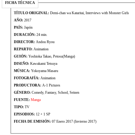
FICHA TÉCNICA
TÍTULO ORIGINAL:
Demi-chan wa Kataritai, Interviews with Monster Girls
AÑO:
2017
PAÍS:
Japón
DURACIÓN:
24 min.
DIRECTOR:
Andou Ryou
REPARTO:
Animation
GUIÓN:
Yoshioka Takao, Petosu(Manga)
DISEÑO:
Kawakami Tetsuya
MÚSICA:
Yokoyama Masaru
FOTOGRAFÍA:
Animation
PRODUCTORA:
A-1 Pictures
GÉNERO:
Comedy, Fantasy, School, Seinen
FUENTE:
Manga
TIPO:
TV
EPISODIOS:
12 + 1 SP
FECHA DE EMISIÓN:
07 Enero 2017 (Invierno 2017)