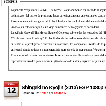
SINOPSIS
La película recopilatoria Haikyu!! The Movie: Talent and Sense resume toda la segu
preliminares del torneo de primavera hasta su enfrentamiento en semifinales contra
Karasuno intentarán vengarse del Aoba Johsai por las preliminares del intercolegial,
Oikawa, un colocador que fue un viejo compañero de Kageyama en secundaria.
La película Haikyu!! The Movie: Battle of Concepts cubre todos los episodios del 
VS Shiratorizawa Academy”. En las finales de las preliminares del torneo de prima
enfrentan a la prestigiosa Academia Shiratorizawa, los campeones invictos de la p
enfrentará al más poderoso e inquebrantable muro de toda la preparatoria: Wakatoshi
Este apasionado drama que se desarrolla en la cancha despliega todo su potencia
especialmente creadas para la ocasión. ¡Una historia de sudor y lágrimas de juventud q
enero
Shingeki no Kyojin (2013) ESP 1080p
12
Posteado En:
Anime
por
Equipo IV