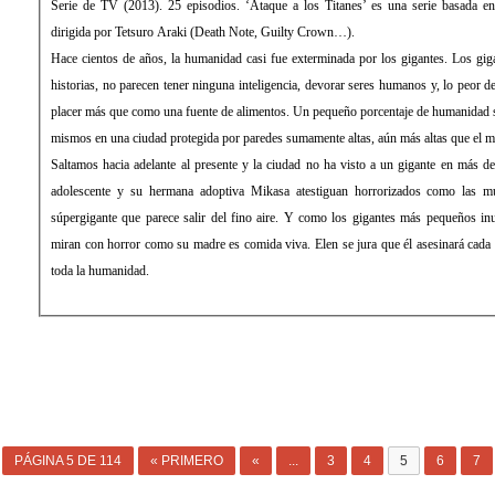
Serie de TV (2013). 25 episodios. ‘Ataque a los Titanes’ es una serie basada 
dirigida por Tetsuro Araki (Death Note, Guilty Crown…).
Hace cientos de años, la humanidad casi fue exterminada por los gigantes. Los giga
historias, no parecen tener ninguna inteligencia, devorar seres humanos y, lo peor d
placer más que como una fuente de alimentos. Un pequeño porcentaje de humanidad s
mismos en una ciudad protegida por paredes sumamente altas, aún más altas que el má
Saltamos hacia adelante al presente y la ciudad no ha visto a un gigante en más
adolescente y su hermana adoptiva Mikasa atestiguan horrorizados como las mu
súpergigante que parece salir del fino aire. Y como los gigantes más pequeños in
miran con horror como su madre es comida viva. Elen se jura que él asesinará cada
toda la humanidad.
PÁGINA 5 DE 114
« PRIMERO
«
...
3
4
5
6
7