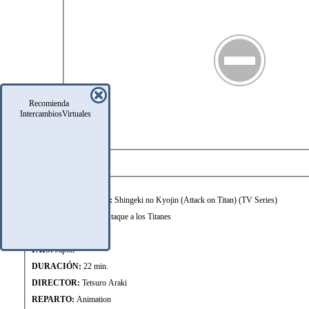
Recomienda
IntercambiosVirtuales
FICHA TÉCNICA
TÍTULO ORIGINAL:
Shingeki no Kyojin (Attack on Titan) (TV Series)
OTROS TÍTULOS:
Ataque a los Titanes
AÑO:
2013
PAÍS:
Japón
DURACIÓN:
22 min.
DIRECTOR:
Tetsuro Araki
REPARTO:
Animation