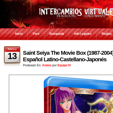
Inicio
Foro
Busqueda
Info Legales
Reglas
febrero
Saint Seiya The Movie Box (1987-200
13
Español Latino-Castellano-Japonés
Posteado En:
Anime
por
Equipo IV