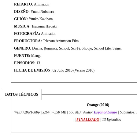
REPARTO:
Animation
DISEÑO:
Yuuki Nobuteru
GUIÓN:
Yuuko Kakihara
MÚSICA:
Tsutsumi Hiroaki
FOTOGRAFÍA:
Animation
PRODUCTORA:
Telecom Animation Film
GÉNERO:
Drama, Romance, School, Sci-Fi, Shoujo, School Life, Seinen
FUENTE:
Manga
EPISODIOS:
13
FECHA DE EMISIÓN:
02 Julio 2016 (Verano 2016)
DATOS TÉCNICOS
Orange (2016)
WEB 720p/1080p | x264 | ~350 MB | 550 MB | Audio:
Español Latino
| Subtítulos
|
FINALIZADO
| 13 Episodios