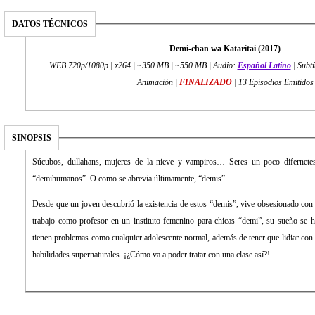
DATOS TÉCNICOS
Demi-chan wa Kataritai (2017)
WEB 720p/1080p | x264 | ~350 MB | ~550 MB | Audio:
Español Latino
| Subtí
Animación |
FINALIZADO
| 13 Episodios Emitidos
SINOPSIS
Súcubos, dullahans, mujeres de la nieve y vampiros… Seres un poco difernet
“demihumanos”. O como se abrevia últimamente, “demis”.
Desde que un joven descubrió la existencia de estos “demis”, vive obsesionado con 
trabajo como profesor en un instituto femenino para chicas “demi”, su sueño se h
tienen problemas como cualquier adolescente normal, además de tener que lidiar con
habilidades supernaturales. ¡¿Cómo va a poder tratar con una clase así?!