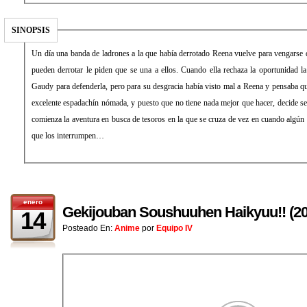
SINOPSIS
Un día una banda de ladrones a la que había derrotado Reena vuelve para vengarse d
pueden derrotar le piden que se una a ellos. Cuando ella rechaza la oportunidad la
Gaudy para defenderla, pero para su desgracia había visto mal a Reena y pensaba 
excelente espadachín nómada, y puesto que no tiene nada mejor que hacer, decide s
comienza la aventura en busca de tesoros en la que se cruza de vez en cuando algú
que los interrumpen…
enero
Gekijouban Soushuuhen Haikyuu!! 
14
Posteado En:
Anime
por
Equipo IV