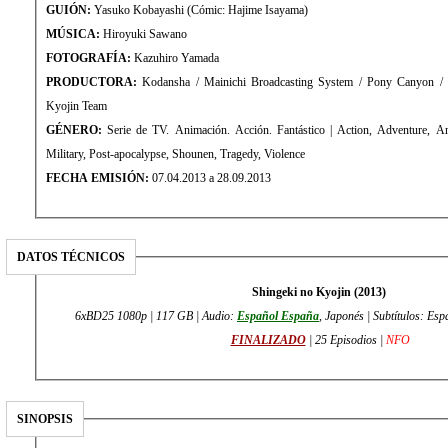
GUIÓN:
Yasuko Kobayashi (Cómic: Hajime Isayama)
MÚSICA:
Hiroyuki Sawano
FOTOGRAFÍA:
Kazuhiro Yamada
PRODUCTORA:
Kodansha / Mainichi Broadcasting System / Pony Canyon / P
Kyojin Team
GÉNERO:
Serie de TV. Animación. Acción. Fantástico | Action, Adventure, An
Military, Post-apocalypse, Shounen, Tragedy, Violence
FECHA EMISIÓN:
07.04.2013 a 28.09.2013
DATOS TÉCNICOS
Shingeki no Kyojin (2013)
6xBD25 1080p | 117 GB | Audio:
Español España
, Japonés | Subtítulos: Esp
FINALIZADO
| 25 Episodios |
NFO
SINOPSIS