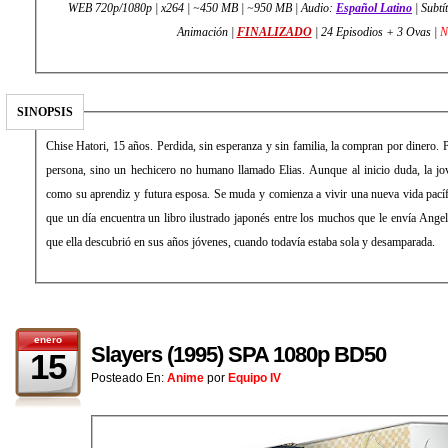
WEB 720p/1080p | x264 | ~450 MB | ~950 MB | Audio:
Español Latino
| Subtí
Animación |
FINALIZADO
| 24 Episodios + 3 Ovas |
N
SINOPSIS
Chise Hatori, 15 años. Perdida, sin esperanza y sin familia, la compran por dinero. 
persona, sino un hechicero no humano llamado Elias. Aunque al inicio duda, la j
como su aprendiz y futura esposa. Se muda y comienza a vivir una nueva vida pacífi
que un día encuentra un libro ilustrado japonés entre los muchos que le envía Ange
que ella descubrió en sus años jóvenes, cuando todavía estaba sola y desamparada.
enero
Slayers (1995) SPA 1080p BD50
15
Posteado En:
Anime
por
Equipo IV