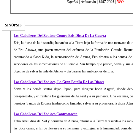
Español | Animación | 1987-2004 |
NFO
SINÓPSIS
Los Caballeros Del Zodiaco Contra Eris Diosa De La Guerra
Eris, la diosa de la discordia, ha vuelto a la Tierra bajo la forma de una manzana de
de Erii Aizawa, una joven maestra del orfanato de la Fundación Graude. Resuci
capturando a Saori Kido, la reencarnación de Atenea, Eris desafía a los santos de
servidores en las inmediaciones de su templo. Sin tiempo que perder, Seiya y sus a
objetivo de salvar la vida de Atenea y desbaratar las ambiciones de Eris.
Los Caballeros Del Zodiaco, La Gran Batalla De Los Dioses
Seiya y los demás santos dejan Japón, para dirigirse hacia Asgard, donde de
desaparecido, y enfrentar a los guerreros de Asgard y a su patriarca. Una vez más, co
heroicos Santos de Bronce tendrá como finalidad salvar a su protectora, la diosa Ate
Los Caballeros Del Zodiaco Contraatacan
Febo Abel, dios del Sol y hermano de Atenea, retorna a la Tierra y resucita a los sant
las doce casas, a fin de llevarse a su hermana y extinguir a la humanidad, conside