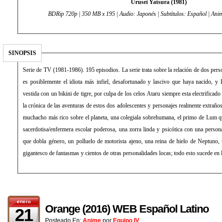
Urusei Yatsura (1981)
BDRip 720p | 350 MB x 195 | Audio: Japonés | Subtítulos: Español | Ani
SINOPSIS
Serie de TV (1981-1986). 195 episodios. La serie trata sobre la relación de dos pe
es posiblemente el idiota más infiel, desafortunado y lascivo que haya nacido, y 
vestida con un bikini de tigre, por culpa de los celos Ataru siempre esta electrificado
la crónica de las aventuras de estos dos adolescentes y personajes realmente extraños
muchacho más rico sobre el planeta, una colegiala sobrehumana, el primo de Lum q
sacerdotisa/enfermera escolar poderosa, una zorra linda y psicótica con una persona
que dobla género, un polluelo de motorista ajeno, una reina de hielo de Neptuno,
gigantesco de fantasmas y cientos de otras personalidades locas; todo esto sucede en
enero
Orange (2016) WEB Español Latino
21
Posteado En:
Anime
por
Equipo IV