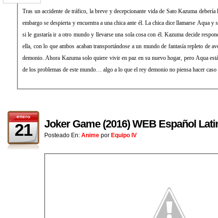
Tras un accidente de tráfico, la breve y decepcionante vida de Sato Kazuma debería h
embargo se despierta y encuentra a una chica ante él. La chica dice llamarse Aqua y s
si le gustaría ir a otro mundo y llevarse una sola cosa con él. Kazuma decide respond
ella, con lo que ambos acaban transportándose a un mundo de fantasía repleto de a
demonio. Ahora Kazuma solo quiere vivir en paz en su nuevo hogar, pero Aqua est
de los problemas de este mundo… algo a lo que el rey demonio no piensa hacer caso
enero
Joker Game (2016) WEB Español Lati
21
Posteado En:
Anime
por
Equipo IV