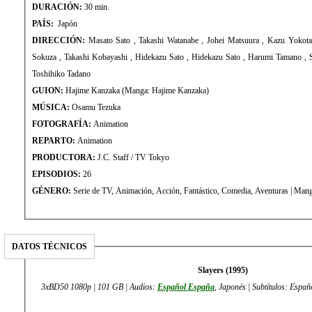
DURACIÓN:
30 min.
PAÍS:
Japón
DIRECCIÓN:
Masato Sato , Takashi Watanabe , Johei Matsuura , Kazu Yokota , Yoshiaki Iwasaki , Makoto
Sokuza , Takashi Kobayashi , Hidekazu Sato , Hidekazu Sato , Harumi Tamano , Susumu Ishizaki , Eiichi Sato ,
Toshihiko Tadano
GUION:
Hajime Kanzaka (Manga: Hajime Kanzaka)
MÚSICA:
Osamu Tezuka
FOTOGRAFÍA:
Animation
REPARTO:
Animation
PRODUCTORA:
J.C. Staff / TV Tokyo
EPISODIOS:
26
GÉNERO:
Serie de TV, Animación, Acción, 
DATOS TÉCNICOS
Slayers (1995)
3xBD50 1080p | 101 GB | Audios:
Español España
, Japonés | Subtítulos: Españ