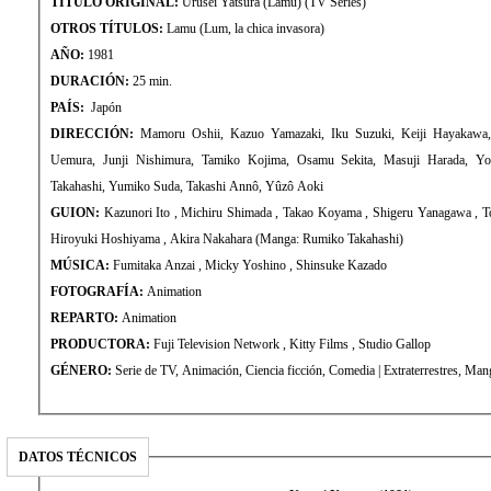
TÍTULO ORIGINAL:
Urusei Yatsura (Lamu) (TV Series)
OTROS TÍTULOS:
Lamu (Lum, la chica invasora)
AÑO:
1981
DURACIÓN:
25 min.
PAÍS:
Japón
DIRECCIÓN:
Mamoru Oshii, Kazuo Yamazaki, Iku Suzuki, Keiji Hayakawa
Uemura, Junji Nishimura, Tamiko Kojima, Osamu Sekita, Masuji Harada, Yo
Takahashi, Yumiko Suda, Takashi Annô, Yûzô Aoki
GUION:
Kazunori Ito , Michiru Shimada , Takao Koyama , Shigeru Yanagawa , Toshiki Inoue , Yû Yamamoto ,
Hiroyuki Hoshiyama , Akira Nakahara (Manga: Rumiko Takahashi)
MÚSICA:
Fumitaka Anzai , Micky Yoshino , Shinsuke Kazado
FOTOGRAFÍA:
Animation
REPARTO:
Animation
PRODUCTORA:
Fuji Television Network , Kitty Films , Studio Gallop
GÉNERO:
Serie de TV, Animación, Ciencia ficción, Come
DATOS TÉCNICOS