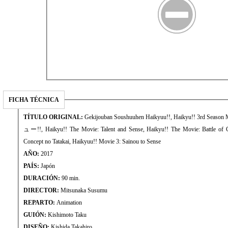
FICHA TÉCNICA
TÍTULO ORIGINAL:
Gekijouban Soushuuhen Haikyuu!!, Haikyu!! 3rd 
ュー!!, Haikyu!! The Movie: Talent and Sense, Haikyu!! The Movie: Battle of 
Concept no Tatakai, Haikyuu!! Movie 3: Sainou to Sense
AÑO:
2017
PAÍS:
Japón
DURACIÓN:
90 min.
DIRECTOR:
Mitsunaka Susumu
REPARTO:
Animation
GUIÓN:
Kishimoto Taku
DISEÑO:
Kishida Takahiro