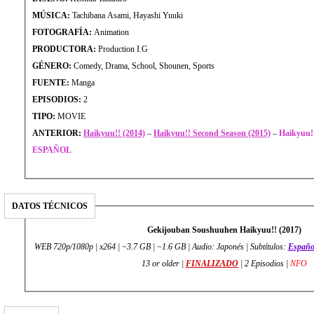
MÚSICA:
Tachibana Asami, Hayashi Yuuki
FOTOGRAFÍA:
Animation
PRODUCTORA:
Production I.G
GÉNERO:
Comedy, Drama, School, Shounen, Sports
FUENTE:
Manga
EPISODIOS:
2
TIPO:
MOVIE
ANTERIOR:
Haikyuu!! (2014)
–
Haikyuu!! Second Season (2015)
–
Haikyuu!
ESPAÑOL
DATOS TÉCNICOS
Gekijouban Soushuuhen Haikyuu!! (2017)
WEB 720p/1080p | x264 | ~3.7 GB | ~1.6 GB | Audio: Japonés | Subtítulos:
Españo
13 or older |
FINALIZADO
| 2 Episodios |
NFO