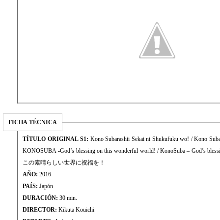
FICHA TÉCNICA
TÍTULO ORIGINAL S1:
Kono Subarashii Sekai ni Shukufuku wo! / Kono Subar
KONOSUBA -God’s blessing on this wonderful world! / KonoSuba – God’s blessing
この素晴らしい世界に祝福を！
AÑO:
2016
PAÍS:
Japón
DURACIÓN:
30 min.
DIRECTOR:
Kikuta Kouichi