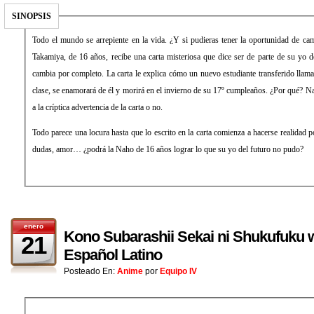
SINOPSIS
Todo el mundo se arrepiente en la vida. ¿Y si pudieras tener la oportunidad de 
Takamiya, de 16 años, recibe una carta misteriosa que dice ser de parte de su yo d
cambia por completo. La carta le explica cómo un nuevo estudiante transferido llam
clase, se enamorará de él y morirá en el invierno de su 17º cumpleaños. ¿Por qué? Na
a la críptica advertencia de la carta o no.
Todo parece una locura hasta que lo escrito en la carta comienza a hacerse realidad poco a poco… Arrepentimiento,
dudas, amor… ¿podrá la Naho de 16 años lograr lo que su yo del futuro no pudo?
enero
Kono Subarashii Sekai ni Shukufuku 
21
Español Latino
Posteado En:
Anime
por
Equipo IV