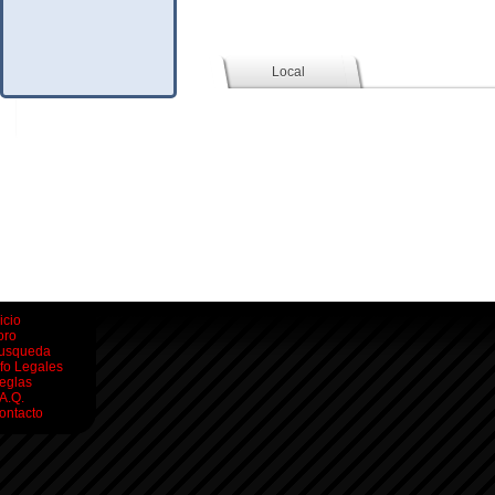
Social (Facebook)
Local
icio
oro
usqueda
nfo Legales
eglas
.A.Q.
ontacto