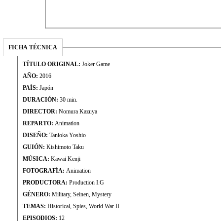
FICHA TÉCNICA
TÍTULO ORIGINAL:
Joker Game
AÑO:
2016
PAÍS:
Japón
DURACIÓN:
30 min.
DIRECTOR:
Nomura Kazuya
REPARTO:
Animation
DISEÑO:
Tanioka Yoshio
GUIÓN:
Kishimoto Taku
MÚSICA:
Kawai Kenji
FOTOGRAFÍA:
Animation
PRODUCTORA:
Production I.G
GÉNERO:
Military, Seinen, Mystery
TEMAS:
Historical, Spies, World War II
EPISODIOS:
12