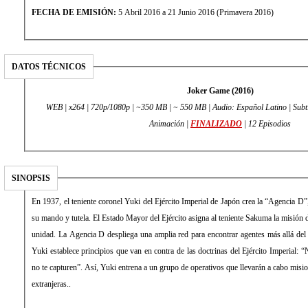
FECHA DE EMISIÓN:
5 Abril 2016 a 21 Junio 2016 (Primavera 2016)
DATOS TÉCNICOS
Joker Game (2016)
WEB | x264 | 720p/1080p | ~350 MB | ~ 550 MB | Audio: Español Latino | Subt
Animación |
FINALIZADO
| 12 Episodios
SINOPSIS
En 1937, el teniente coronel Yuki del Ejército Imperial de Japón crea la “Agencia D”,
su mando y tutela. El Estado Mayor del Ejército asigna al teniente Sakuma la misión d
unidad. La Agencia D despliega una amplia red para encontrar agentes más allá del 
Yuki establece principios que van en contra de las doctrinas del Ejército Imperial: 
no te capturen”. Así, Yuki entrena a un grupo de operativos que llevarán a cabo misio
extranjeras..