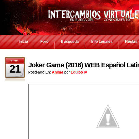
Inicio
Foro
Busqueda
Info Legales
Reglas
enero
Joker Game (2016) WEB Español Lati
21
Posteado En:
Anime
por
Equipo IV