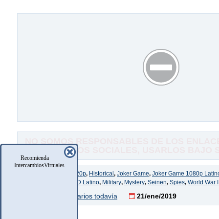
NO SOMOS RESPONSABLES DE LOS ENLACE
COMENTARIOS SOCIALES, USARLOS BAJO SU
Recomienda
IntercambiosVirtuales
Etiquetas:
1080p
,
720p
,
Historical
,
Joker Game
,
Joker Game 1080p Latin
Joker Game FULL HD Latino
,
Military
,
Mystery
,
Seinen
,
Spies
,
World War I
No hay comentarios todavía
21/ene/2019