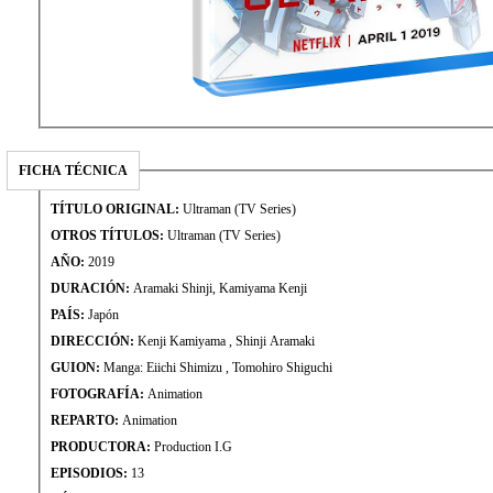
FICHA TÉCNICA
TÍTULO ORIGINAL:
Ultraman (TV Series)
OTROS TÍTULOS:
Ultraman (TV Series)
AÑO:
2019
DURACIÓN:
Aramaki Shinji, Kamiyama Kenji
PAÍS:
Japón
DIRECCIÓN:
Kenji Kamiyama , Shinji Aramaki
GUION:
Manga: Eiichi Shimizu , Tomohiro Shiguchi
FOTOGRAFÍA:
Animation
REPARTO:
Animation
PRODUCTORA:
Production I.G
EPISODIOS:
13