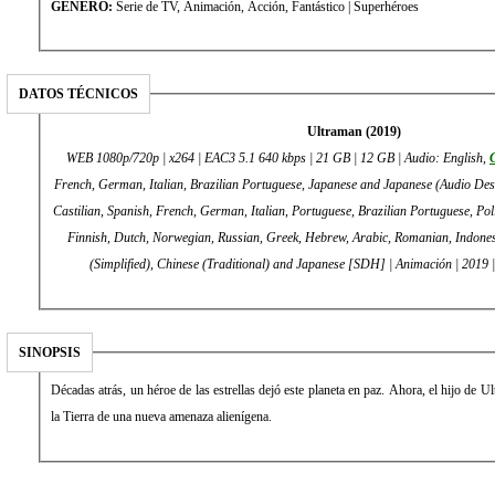
GÉNERO:
Serie de TV, Animación, Acción, Fantástico | Superhéroes
DATOS TÉCNICOS
Ultraman (2019)
WEB 1080p/720p | x264 | EAC3 5.1 640 kbps | 21 GB | 12 GB | Audio: English,
C
French, German, Italian, Brazilian Portuguese, Japanese and Japanese (Audio Descr
Castilian, Spanish, French, German, Italian, Portuguese, Brazilian Portuguese, Pol
Finnish, Dutch, Norwegian, Russian, Greek, Hebrew, Arabic, Romanian, Indones
(Simplified), Chinese (Traditional) and Japanese [SDH] | Animación | 2019 
SINOPSIS
Décadas atrás, un héroe de las estrellas dejó este planeta en paz. Ahora, el hijo de U
la Tierra de una nueva amenaza alienígena.