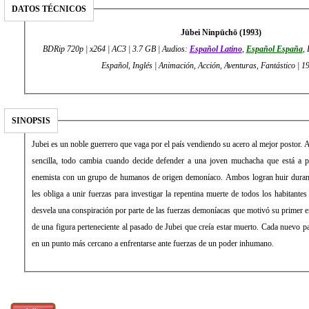
DATOS TÉCNICOS
Jūbei Ninpūchō (1993)
BDRip 720p | x264 | AC3 | 3.7 GB | Audios:
Español Latino
,
Español España
, 
Español, Inglés | Animación, Acción, Aventuras, Fantástico | 1
SINOPSIS
Jubei es un noble guerrero que vaga por el país vendiendo su acero al mejor postor. 
sencilla, todo cambia cuando decide defender a una joven muchacha que está a pu
enemista con un grupo de humanos de origen demoníaco. Ambos logran huir durant
les obliga a unir fuerzas para investigar la repentina muerte de todos los habitantes
desvela una conspiración por parte de las fuerzas demoníacas que motivó su primer e
de una figura perteneciente al pasado de Jubei que creía estar muerto. Cada nuevo pas
en un punto más cercano a enfrentarse ante fuerzas de un poder inhumano.