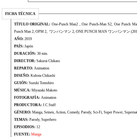
FICHA TÉCNICA
TÍTULO ORIGINAL:
One-Punch Man2 , One Punch-Man S2, One Punch Man
Punch Man 2, OPM 2, ワンパンマン 2, ONE PUNCH MAN ワンパンマン (201
AÑO:
2019
PAÍS:
Japón
DURACIÓN:
30 min.
DIRECTOR:
Sakurai Chikara
REPARTO:
Animation
DISEÑO:
Kubota Chikashi
GUIÓN:
Suzuki Tomohiro
MÚSICA:
Miyazaki Makoto
FOTOGRAFÍA:
Animation
PRODUCTORA:
J.C.Staff
GÉNERO:
Manga, Seinen, Action, Comedy, Parody, Sci-Fi, Super Power, Supernat
TEMAS:
Parody, Superhero
EPISODIOS:
12
FUENTE:
Manga