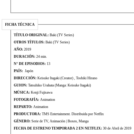
FICHA TÉCNICA
TÍTULO ORIGINAL:
Baki (TV Series)
OTROS TÍTULOS:
Baki (TV Series)
AÑO:
2019
DURACIÓN:
24 min.
N° DE EPISODIOS:
13
PAÍS:
Japón
DIRECCIÓN:
Keisuke Itagaki (Creator) , Toshiki Hirano
GUION:
Tatsuhiko Urahata (Manga: Keisuke Itagaki)
MÚSICA:
Kenji Fujisawa
FOTOGRAFÍA:
Animation
REPARTO:
Animation
PRODUCTORA:
TMS Entertainment. Distribuida por Netflix
GÉNERO:
Serie de TV, Animación | Boxeo, Manga
FECHA DE ESTRENO TEMPORADA 2 EN NETFLIX:
30 de Abril de 2019