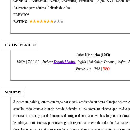
GÉNERO:
Animación, Acción, Aventuras, Fantástico | Siglo XVI, Japón feu
Animación para adultos, Película de culto
PREMIOS:
RATING:
DATOS TÉCNICOS
Jūbei Ninpūchō (1993)
1080p | 7.61 GB | Audios:
Español Latino
, Inglés | Subtítulos: Español, Inglés |
Fantástico | 1993 |
NFO
SINOPSIS
Jubei es un noble guerrero que vaga por el país vendiendo su acero al mejor postor. 
sencilla, todo cambia cuando decide defender a una joven muchacha que está a pu
enemista con un grupo de humanos de origen demoníaco. Ambos logran huir durant
les obliga a unir fuerzas para investigar la repentina muerte de todos los habitantes
desvela una conspiración por parte de las fuerzas demoníacas que motivó su primer e