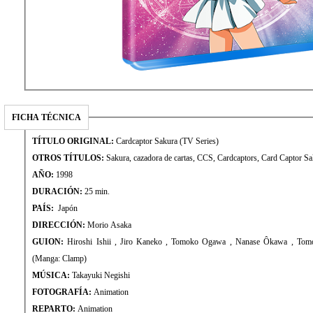
FICHA TÉCNICA
TÍTULO ORIGINAL:
Cardcaptor Sakura (TV Series)
OTROS TÍTULOS:
Sakura, cazadora de cartas, CCS, Cardcaptors, Card Captor S
AÑO:
1998
DURACIÓN:
25 min.
PAÍS:
Japón
DIRECCIÓN:
Morio Asaka
GUION:
Hiroshi Ishii , Jiro Kaneko , Tomoko Ogawa , Nanase Ôkawa , Tomoyasu Okubo , Masaru Kitao
(Manga: Clamp)
MÚSICA:
Takayuki Negishi
FOTOGRAFÍA:
Animation
REPARTO:
Animation