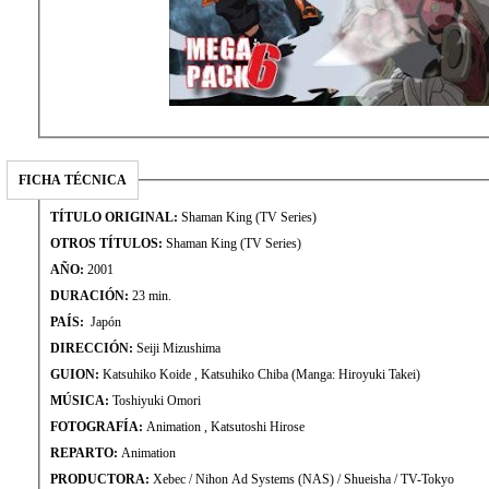
FICHA TÉCNICA
TÍTULO ORIGINAL:
Shaman King (TV Series)
OTROS TÍTULOS:
Shaman King (TV Series)
AÑO:
2001
DURACIÓN:
23 min.
PAÍS:
Japón
DIRECCIÓN:
Seiji Mizushima
GUION:
Katsuhiko Koide , Katsuhiko Chiba (Manga: Hiroyuki Takei)
MÚSICA:
Toshiyuki Omori
FOTOGRAFÍA:
Animation , Katsutoshi Hirose
REPARTO:
Animation
PRODUCTORA:
Xebec / Nihon Ad Systems (NAS) / Shueisha / TV-Tokyo