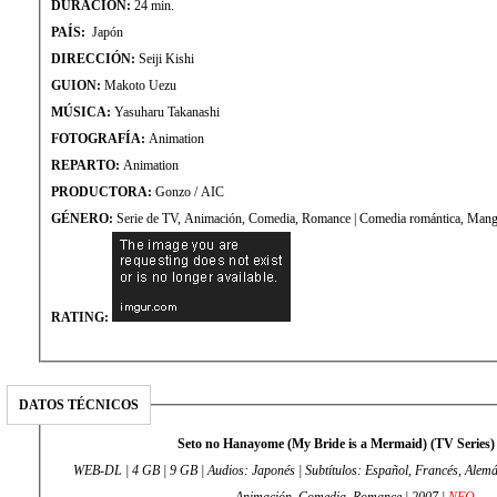
DURACIÓN:
24 min.
PAÍS:
Japón
DIRECCIÓN:
Seiji Kishi
GUION:
Makoto Uezu
MÚSICA:
Yasuharu Takanashi
FOTOGRAFÍA:
Animation
REPARTO:
Animation
PRODUCTORA:
Gonzo / AIC
GÉNERO:
Serie de TV, Animación, Comedia, Romance | Comedia romántica, Ma
RATING:
DATOS TÉCNICOS
Seto no Hanayome (My Bride is a Mermaid) (TV Series) 
WEB-DL | 4 GB | 9 GB | Audios: Japonés | Subtítulos: Español, Francés, Alemán
Animación, Comedia, Romance | 2007 |
NFO