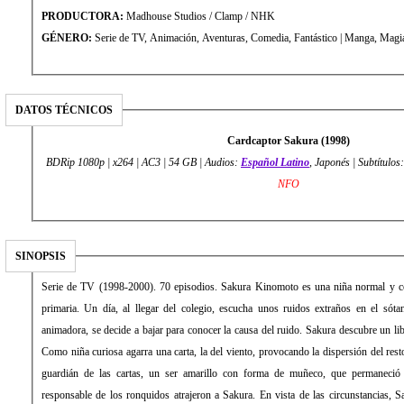
PRODUCTORA:
Madhouse Studios / Clamp / NHK
GÉNERO:
Serie de TV, Animación, Aventuras, Comedia, Fantástico | Manga, Ma
DATOS TÉCNICOS
Cardcaptor Sakura (1998)
BDRip 1080p | x264 | AC3 | 54 GB | Audios:
Español Latino
, Japonés | Subtítulos
NFO
SINOPSIS
Serie de TV (1998-2000). 70 episodios. Sakura Kinomoto es una niña normal y cor
primaria. Un día, al llegar del colegio, escucha unos ruidos extraños en el só
animadora, se decide a bajar para conocer la causa del ruido. Sakura descubre un lib
Como niña curiosa agarra una carta, la del viento, provocando la dispersión del resto
guardián de las cartas, un ser amarillo con forma de muñeco, que permaneci
responsable de los ronquidos atrajeron a Sakura. En vista de las circunstancias, S