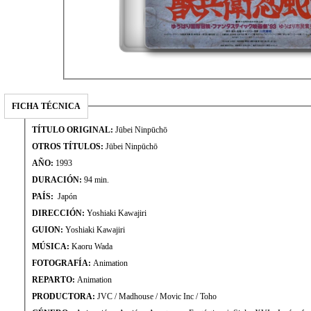
FICHA TÉCNICA
TÍTULO ORIGINAL:
Jūbei Ninpūchō
OTROS TÍTULOS:
Jūbei Ninpūchō
AÑO:
1993
DURACIÓN:
94 min.
PAÍS:
Japón
DIRECCIÓN:
Yoshiaki Kawajiri
GUION:
Yoshiaki Kawajiri
MÚSICA:
Kaoru Wada
FOTOGRAFÍA:
Animation
REPARTO:
Animation
PRODUCTORA:
JVC / Madhouse / Movic Inc / Toho