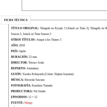
FICHA TÉCNICA
TÍTULO ORIGINAL:
Shingeki no Kyojin 3 (Attack on Titan 3), Shingek
Season 3, Attack on Titan Season 3
OTROS TÍTULOS:
Ataque a los Titanes 3
AÑO:
2018
PAÍS:
Japón
DURACIÓN:
22 min.
DIRECTOR:
Tetsuro Araki
REPARTO:
Animation
GUIÓN:
Yasuko Kobayashi (Cómic: Hajime Isayama)
MÚSICA:
Hiroyuki Sawano
FOTOGRAFÍA:
Kazuhiro Yamada
PRODUCTORA:
Wit Studio
EPISODIOS:
12 + 12
FUENTE:
Manga