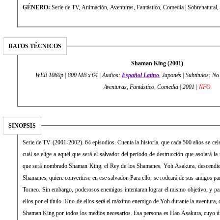
GÉNERO:
Serie de TV, Animación, Aventuras, Fantástico, Come
DATOS TÉCNICOS
Shaman King (2001)
WEB 1080p | 800 MB x 64 | Audios:
Español Latino
, Japonés | Subtítulos: No
Aventuras, Fantástico, Comedia | 2001 |
NFO
SINOPSIS
Serie de TV (2001-2002). 64 episodios. Cuenta la historia, que cada 500 años se celeb
cuál se elige a aquél que será el salvador del periodo de destrucción que asolará la 
que será nombrado Shaman King, el Rey de los Shamanes. Yoh Asakura, descendien
Shamanes, quiere convertirse en ese salvador. Para ello, se rodeará de sus amigos para
Torneo. Sin embargo, poderosos enemigos intentaran lograr el mismo objetivo, y par
ellos por el título. Uno de ellos será el máximo enemigo de Yoh durante la aventura, 
Shaman King por todos los medios necesarios. Esa persona es Hao Asakura, cuyo úni