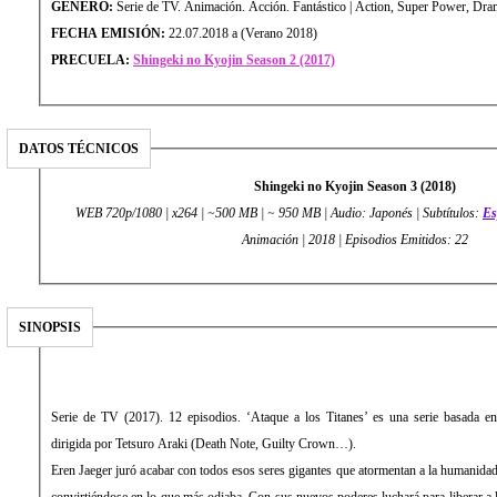
GÉNERO:
Serie de TV. Animación. Acción. Fantástico | Action, Super Power, Dra
FECHA EMISIÓN:
22.07.2018 a (Verano 2018)
PRECUELA:
Shingeki no Kyojin Season 2 (2017)
DATOS TÉCNICOS
Shingeki no Kyojin Season 3 (2018)
WEB 720p/1080 | x264 | ~500 MB | ~ 950 MB | Audio: Japonés | Subtítulos:
Es
Animación | 2018 | Episodios Emitidos: 22
SINOPSIS
Serie de TV (2017). 12 episodios. ‘Ataque a los Titanes’ es una serie basada 
dirigida por Tetsuro Araki (Death Note, Guilty Crown…).
Eren Jaeger juró acabar con todos esos seres gigantes que atormentan a la humanidad
convirtiéndose en lo que más odiaba. Con sus nuevos poderes luchará para liberar a