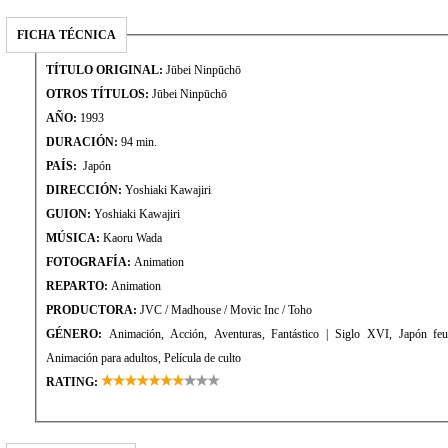
FICHA TÉCNICA
TÍTULO ORIGINAL:
Jūbei Ninpūchō
OTROS TÍTULOS:
Jūbei Ninpūchō
AÑO:
1993
DURACIÓN:
94 min.
PAÍS:
Japón
DIRECCIÓN:
Yoshiaki Kawajiri
GUION:
Yoshiaki Kawajiri
MÚSICA:
Kaoru Wada
FOTOGRAFÍA:
Animation
REPARTO:
Animation
PRODUCTORA:
JVC / Madhouse / Movic Inc / Toho
GÉNERO:
Animación, Acción, Aventuras, Fantástico | Siglo XVI, Japón feudal, Ninjas, Samuráis, Gore,
Animación para adultos, Película de culto
RATING: