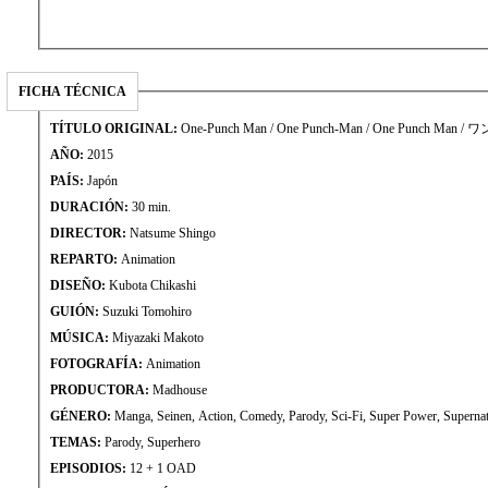
FICHA TÉCNICA
TÍTULO ORIGINAL:
One-Punch Man / One Punch-Man / One Punch Man
AÑO:
2015
PAÍS:
Japón
DURACIÓN:
30 min.
DIRECTOR:
Natsume Shingo
REPARTO:
Animation
DISEÑO:
Kubota Chikashi
GUIÓN:
Suzuki Tomohiro
MÚSICA:
Miyazaki Makoto
FOTOGRAFÍA:
Animation
PRODUCTORA:
Madhouse
GÉNERO:
Manga, Seinen, Action, Comedy, Parody, Sci-Fi, Super Power, Supernat
TEMAS:
Parody, Superhero
EPISODIOS:
12 + 1 OAD