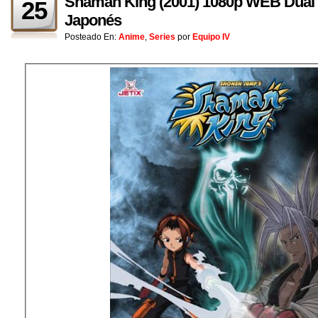
Shaman King (2001) 1080p WEB Dual 
25
Japonés
Posteado En:
Anime
,
Series
por
Equipo IV