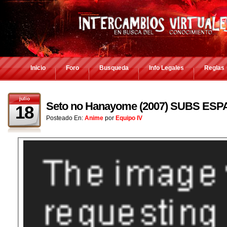
Inicio
Foro
Busqueda
Info Legales
Reglas
julio
Seto no Hanayome (2007) SUBS ES
18
Posteado En:
Anime
por
Equipo IV