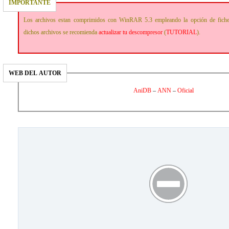
IMPORTANTE
Los archivos estan comprimidos con WinRAR 5.3 empleando la opción de fich
dichos archivos se recomienda
actualizar tu descompresor
(
TUTORIAL
).
WEB DEL AUTOR
AniDB
–
ANN
–
Oficial