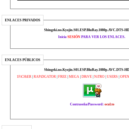
ENLACES PRIVADOS
Shingeki.no.Kyojin.S01.ESP.BluRay.1080p.AVC.DTS-H
Inicia
SESIÓN
PARA VER LOS ENLACES.
ENLACES PÚBLICOS
Shingeki.no.Kyojin.S01.ESP.BluRay.1080p.AVC.DTS-H
1FiCHiER
|
RAPiDGATOR
|
FREE
|
MEGA
|
DRiVE
|
NiTRO
|
USERS
|
OPE
Contraseña/Password:
ocul.to