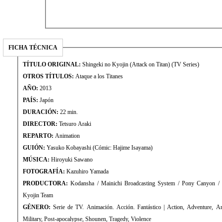
FICHA TÉCNICA
TÍTULO ORIGINAL:
Shingeki no Kyojin (Attack on Titan) (TV Series)
OTROS TÍTULOS:
Ataque a los Titanes
AÑO:
2013
PAÍS:
Japón
DURACIÓN:
22 min.
DIRECTOR:
Tetsuro Araki
REPARTO:
Animation
GUIÓN:
Yasuko Kobayashi (Cómic: Hajime Isayama)
MÚSICA:
Hiroyuki Sawano
FOTOGRAFÍA:
Kazuhiro Yamada
PRODUCTORA:
Kodansha / Mainichi Broadcasting System / Pony Canyon / P
Kyojin Team
GÉNERO:
Serie de TV. Animación. Acción. Fantástico | Action, Adventure, An
Military, Post-apocalypse, Shounen, Tragedy, Violence