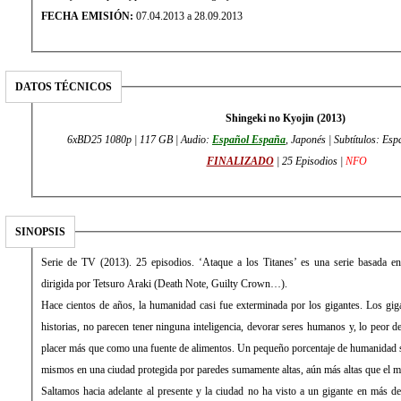
FECHA EMISIÓN:
07.04.2013 a 28.09.2013
DATOS TÉCNICOS
Shingeki no Kyojin (2013)
6xBD25 1080p | 117 GB | Audio:
Español España
, Japonés | Subtítulos: Esp
FINALIZADO
| 25 Episodios |
NFO
SINOPSIS
Serie de TV (2013). 25 episodios. ‘Ataque a los Titanes’ es una serie basada 
dirigida por Tetsuro Araki (Death Note, Guilty Crown…).
Hace cientos de años, la humanidad casi fue exterminada por los gigantes. Los giga
historias, no parecen tener ninguna inteligencia, devorar seres humanos y, lo peor d
placer más que como una fuente de alimentos. Un pequeño porcentaje de humanidad s
mismos en una ciudad protegida por paredes sumamente altas, aún más altas que el má
Saltamos hacia adelante al presente y la ciudad no ha visto a un gigante en más