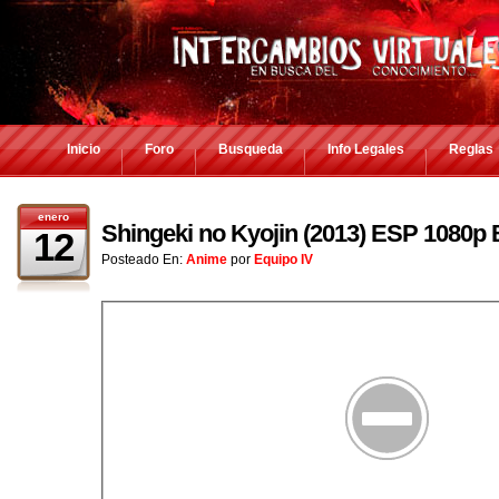
Inicio
Foro
Busqueda
Info Legales
Reglas
enero
Shingeki no Kyojin (2013) ESP 1080p
12
Posteado En:
Anime
por
Equipo IV