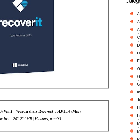
Catego
A
A
A
C
D
D
E
G
G
G
I
J
L
3 (Win) + Wondershare Recoverit v14.0.13.4 (Mac)
L
ina Incl. | 202-224 MB | Windows, macOS
M
M
M