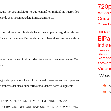
720
a
eguro no está incluido), lo que eliminó en realidad no fueron los
Action
A
 dejar de usar la computadora inmediatamente …
Curso
Cursos U
UDEMY
l disco duro y se olvidó de hacer una copia de seguridad de los
ElPa
oftware de recuperación de datos del disco duro que lo ayude a
Indie
os …
musica cr
Shippud
Roman
saparecido realmente de su Mac, todavía se encuentran en su Mac
softwar
ura.
Video
Webs 
eguridad puede resultar en la pérdida de datos valiosos recopilados
ar archivos del disco duro formateado, deberá hacer lo siguiente.
A
S
T / PPTX, PDF, CWK, HTML / HTM, INDD, EPS, etc.
, PSD, CRW, CR2, NEF, ORF, RAF, SR2, MRW, DCR, WMF, DNG,