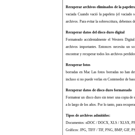
Recuperar archivos eliminados de la papeler
vaciada Cuando vació la papelera (el vaciado s
archivos. Para evitar la sobrescritura, debemos
Recuperar datos del disco duro digital
Formateado accidentalmente el Western Digita
archivos importantes. Entonces necesita un s
encontrar y recuperar todos los archivos perdid
Recuperar fotos
borradas en Mac Las fotos borradas no han de
incluso si no puede verlas en Contenedor de bas
Recuperar datos de disco duro formateado
Formatear un disco duro sin tener una copia de s
a lo largo de los años. Por lo tanto, para recuper
Tipos de archivos admitidos:
Documentos: nDOC / DOCX, XLS / XLSX, PP
Gráficos: JPG, TIFF / TIF, PNG, BMP, GIF