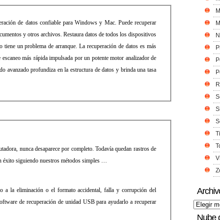
M
peración de datos confiable para Windows y Mac. Puede recuperar
M
ocumentos y otros archivos. Restaura datos de todos los dispositivos
N
o tiene un problema de arranque. La recuperación de datos es más
P
de escaneo más rápida impulsada por un potente motor analizador de
P
do avanzado profundiza en la estructura de datos y brinda una tasa
P
R
S
S
S
T
T
tadora, nunca desaparece por completo. Todavía quedan rastros de
V
on éxito siguiendo nuestros métodos simples …
Z
Archiv
 la eliminación o el formato accidental, falla y corrupción del
 software de recuperación de unidad USB para ayudarlo a recuperar
Nube 