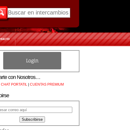
ntacto
rte con Nosotros…
CHAT PORTATIL
|
CUENTAS PREMIUM
birse