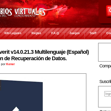
Info Legales
Reglas
F.A.Q.
Juegos
Staff
Co
it v14.0.21.3 Multilenguaje (Español)
n de Recuperación de Datos.
e
por
Kener
Compa
Suscri