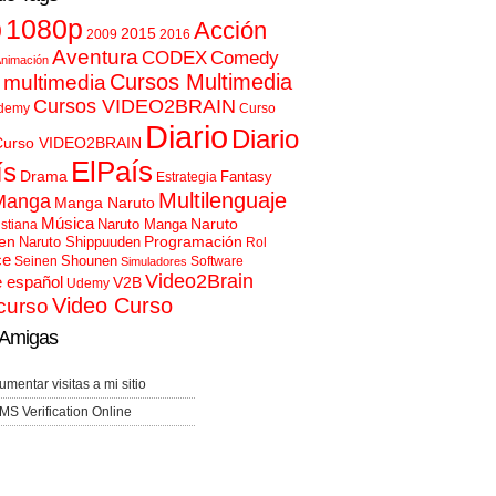
p
1080p
Acción
2015
2009
2016
Aventura
CODEX
Comedy
nimación
Cursos Multimedia
 multimedia
Cursos VIDEO2BRAIN
demy
Curso
Diario
Diario
Curso VIDEO2BRAIN
ElPaís
ís
Drama
Fantasy
Estrategia
Multilenguaje
Manga
Manga Naruto
Música
Naruto
Naruto Manga
istiana
en
Programación
Naruto Shippuuden
Rol
ce
Shounen
Seinen
Software
Simuladores
Video2Brain
e español
V2B
Udemy
Video Curso
curso
Amigas
umentar visitas a mi sitio
MS Verification Online