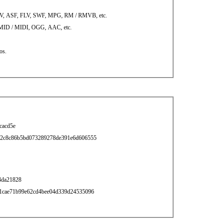
V, ASF, FLV, SWF, MPG, RM / RMVB, etc.
MID / MIDI, OGG, AAC, etc.
os.
cacd5e
32c8c86b5bd073289278de391e6d606555
4da21828
1cae71b99e62cd4bee04d339d24535096