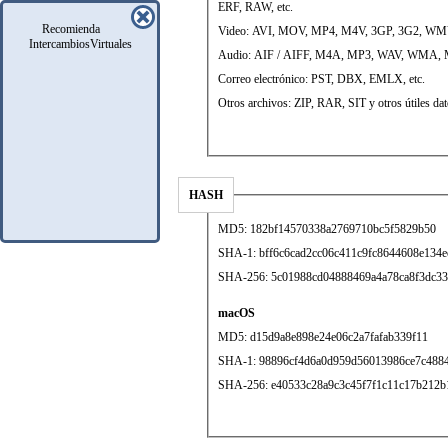
ERF, RAW, etc.
Recomienda
Video: AVI, MOV, MP4, M4V, 3GP, 3G2, WM
IntercambiosVirtuales
Audio: AIF / AIFF, M4A, MP3, WAV, WMA, 
Correo electrónico: PST, DBX, EMLX, etc.
Otros archivos: ZIP, RAR, SIT y otros útiles dat
HASH
MD5: 182bf14570338a2769710bc5f5829b50
SHA-1: bff6c6cad2cc06c411c9fc8644608e134e
SHA-256: 5c01988cd04888469a4a78ca8f3dc3
macOS
MD5: d15d9a8e898e24e06c2a7fafab339f11
SHA-1: 98896cf4d6a0d959d56013986ce7c488
SHA-256: e40533c28a9c3c45f7f1c11c17b212b