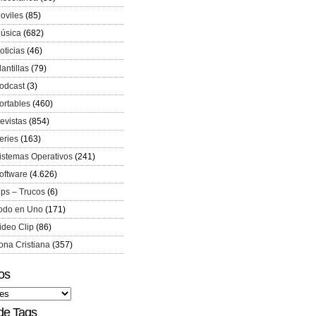
oviles
(85)
úsica
(682)
oticias
(46)
lantillas
(79)
odcast
(3)
ortables
(460)
evistas
(854)
eries
(163)
istemas Operativos
(241)
oftware
(4.626)
ips – Trucos
(6)
odo en Uno
(171)
ideo Clip
(86)
ona Cristiana
(357)
os
de Tags