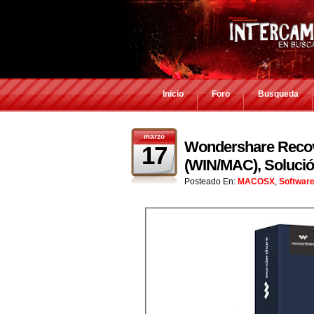
Inicio
Foro
Busqueda
marzo
Wondershare Recover
17
(WIN/MAC), Solució
Posteado En:
MACOSX
,
Softwar