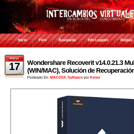
Inicio
Foro
Busqueda
Info Legales
Reglas
marzo
Wondershare Recoverit v14.0.21.3 Mul
17
(WIN/MAC), Solución de Recuperación
Posteado En:
MACOSX
,
Software
por
Kener