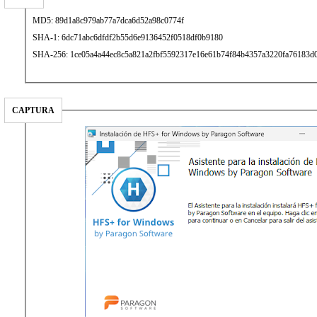
MD5: 89d1a8c979ab77a7dca6d52a98c0774f
SHA-1: 6dc71abc6dfdf2b55d6e9136452f0518df0b9180
SHA-256: 1ce05a4a44ec8c5a821a2fbf5592317e16e61b74f84b4357a3220fa76183d
CAPTURA