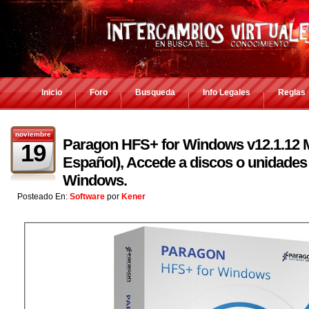
Inicio
Foro
Busqueda
Info Legales
Reglas
noviembre
Paragon HFS+ for Windows v12.1.12 Mul
19
Español), Accede a discos o unidade
Windows.
Posteado En:
Software
por
Kener