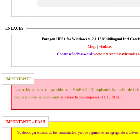
ENLACES
Paragon.HFS+.for.Windows.v12.1.12.Multilingual.Incl.Crack
Mega
|
+Enlaces
Contraseña/Password:
www.intercambiosvirtuales.o
IMPORTANTE
Los archivos estan comprimidos con WinRAR 5.3 empleando la opción de fich
dichos archivos se recomienda
actualizar tu descompresor
(
TUTORIAL
).
IMPORTANTE – HASH
- No descargar enlaces de los comentarios, ya que algunos están agregando archivos 