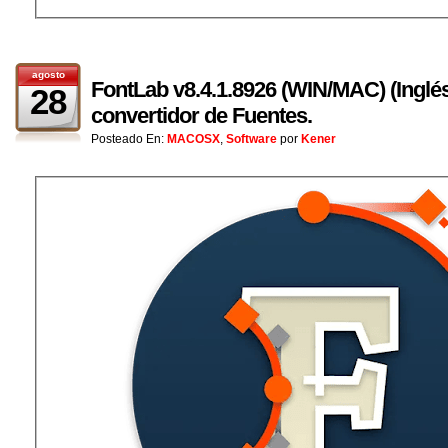
agosto
FontLab v8.4.1.8926 (WIN/MAC) (Inglés)
28
convertidor de Fuentes.
Posteado En:
MACOSX
,
Software
por
Kener