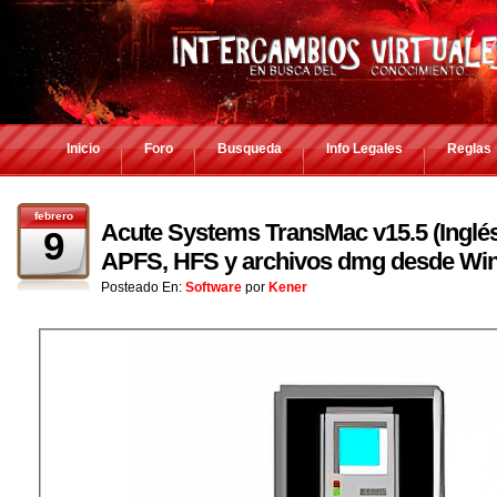
Inicio
Foro
Busqueda
Info Legales
Reglas
febrero
Acute Systems TransMac v15.5 (Inglés
9
APFS, HFS y archivos dmg desde Wi
Posteado En:
Software
por
Kener