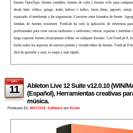
fuentes OpenType, fuentes variables, fuentes de color y fuentes web, para cualquie
desde latín, cirílico, griego, árabe, hebreo e índico, hasta chino, japonés, emoji
espaciado, el interletraje y las sugerencias. Convierte entre formatos de fuente. Agre
familias de fuentes existentes. FontLab ha sido la aplicación de referencia par
profesionales para crear curvas uniformes y uniformes, retocar, espaciar e interletar
luego exportar fuentes técnicamente sólidas en cualquier formato. Con FontLab 8, 
fondo todos los aspectos de nuestro potente y versátil editor de fuentes. FontLab 8 t
fácil de aprender y usar, es mejor y más rápido.
julio
Ableton Live 12 Suite v12.0.10 (WIN/M
11
(Español), Herramientas creativas par
música.
Posteado En:
MACOSX
,
Software
por
Kener