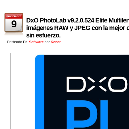
noviembre
DxO PhotoLab v9.2.0.524 Elite Multile
9
imágenes RAW y JPEG con la mejor c
sin esfuerzo.
Posteado En:
Software
por
Kener