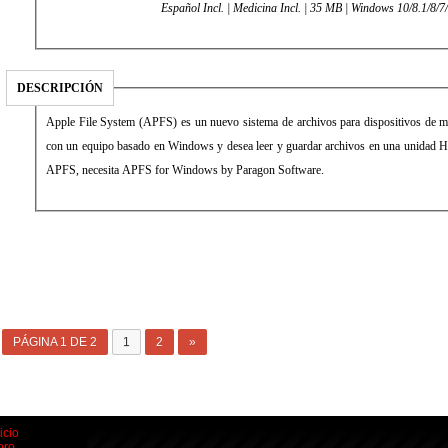
Español Incl. | Medicina Incl. | 35 MB | Windows 10/8.1/8/7
DESCRIPCIÓN
Apple File System (APFS) es un nuevo sistema de archivos para dispositivos de m
con un equipo basado en Windows y desea leer y guardar archivos en una unidad
APFS, necesita APFS for Windows by Paragon Software.
PÁGINA 1 DE 2
1
2
»
icio
oro