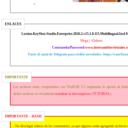
ENLACES
Luxion.KeyShot.Studio.Enterprise.2026.2.v15.1.0.115.Multilingual.Incl.
Mega
|
+Enlaces
Contraseña/Password:
www.intercambiosvirtuales.o
Únete al canal de Telegram para recibir novedades: https://t.me/Int
IMPORTANTE
Los archivos estan comprimidos con WinRAR 5.3 empleando la opción de fich
dichos archivos se recomienda
actualizar tu descompresor
(
TUTORIAL
).
IMPORTANTE – HASH
- No descargar enlaces de los comentarios, ya que algunos están agregando archivos 