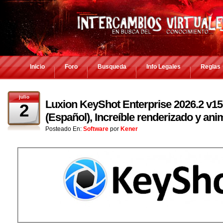
Inicio
Foro
Busqueda
Info Legales
Reglas
julio
Luxion KeyShot Enterprise 2026.2 v15.
2
(Español), Increíble renderizado y ani
Posteado En:
Software
por
Kener