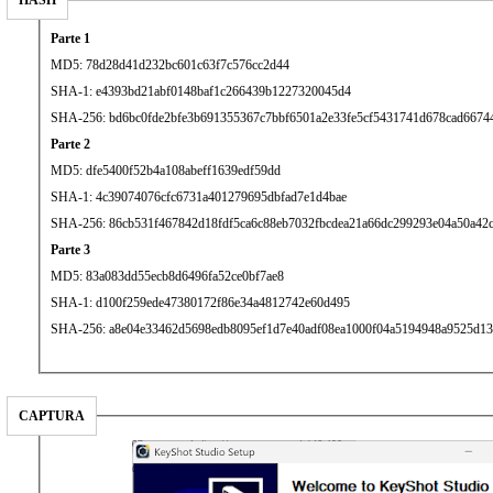
HASH
Parte 1
MD5: 78d28d41d232bc601c63f7c576cc2d44
SHA-1: e4393bd21abf0148baf1c266439b1227320045d4
SHA-256: bd6bc0fde2bfe3b691355367c7bbf6501a2e33fe5cf5431741d678cad6674
Parte 2
MD5: dfe5400f52b4a108abeff1639edf59dd
SHA-1: 4c39074076cfc6731a401279695dbfad7e1d4bae
SHA-256: 86cb531f467842d18fdf5ca6c88eb7032fbcdea21a66dc299293e04a50a42
Parte 3
MD5: 83a083dd55ecb8d6496fa52ce0bf7ae8
SHA-1: d100f259ede47380172f86e34a4812742e60d495
SHA-256: a8e04e33462d5698edb8095ef1d7e40adf08ea1000f04a5194948a9525d13
CAPTURA