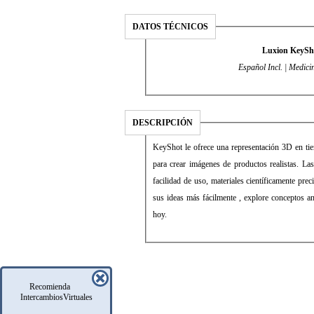
DATOS TÉCNICOS
Luxion KeySho
Español Incl. | Medici
DESCRIPCIÓN
KeyShot le ofrece una representación 3D en tiem
para crear imágenes de productos realistas. L
facilidad de uso, materiales científicamente pr
sus ideas más fácilmente , explore conceptos 
hoy.
Recomienda
IntercambiosVirtuales