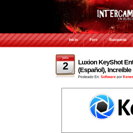
Inicio
Foro
Busqueda
julio
Luxion KeyShot Ente
2
(Español), Increíbl
Posteado En:
Software
por
Kene