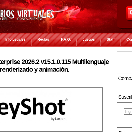
Info Legales
Reglas
F.A.Q.
Juegos
Staff
Co
rprise 2026.2 v15.1.0.115 Multilenguaje
e renderizado y animación.
r
Compa
Suscri