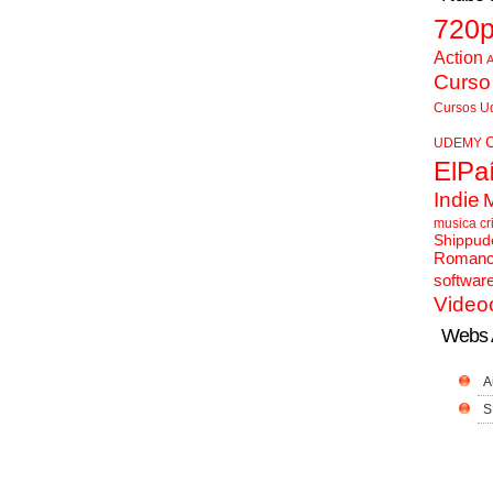
720
Action
A
Curso
Cursos U
UDEMY
ElPa
Indie
musica cr
Shippud
Roman
softwar
Video
Webs 
A
S