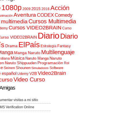
p
1080p
Acción
2015
2009
2016
Aventura
CODEX
Comedy
nimación
Cursos Multimedia
 multimedia
Cursos VIDEO2BRAIN
demy
Curso
Diario
Diario
Curso VIDEO2BRAIN
ElPaís
ís
Drama
Fantasy
Estrategia
Multilenguaje
Manga
Manga Naruto
Música
Naruto
Naruto Manga
istiana
en
Programación
Naruto Shippuuden
Rol
ce
Shounen
Seinen
Software
Simuladores
Video2Brain
e español
V2B
Udemy
Video Curso
curso
Amigas
umentar visitas a mi sitio
MS Verification Online