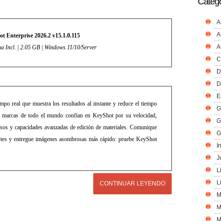
Catego
A
A
t Enterprise 2026.2 v15.1.0.115
A
na Incl. | 2.05 GB | Windows 11/10/Server
C
D
D
E
po real que muestra los resultados al instante y reduce el tiempo
G
as marcas de todo el mundo confían en KeyShot por su velocidad,
G
ecisos y capacidades avanzadas de edición de materiales. Comunique
G
antes y entregue imágenes asombrosas más rápido: pruebe KeyShot
I
J
L
L
CONTINUAR LEYENDO
M
M
M