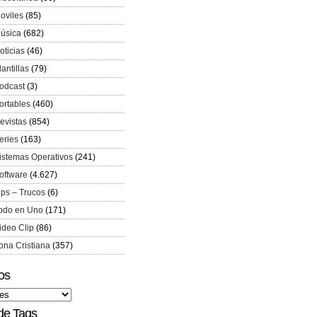
oviles
(85)
úsica
(682)
oticias
(46)
lantillas
(79)
odcast
(3)
ortables
(460)
evistas
(854)
eries
(163)
istemas Operativos
(241)
oftware
(4.627)
ips – Trucos
(6)
odo en Uno
(171)
ideo Clip
(86)
ona Cristiana
(357)
os
de Tags