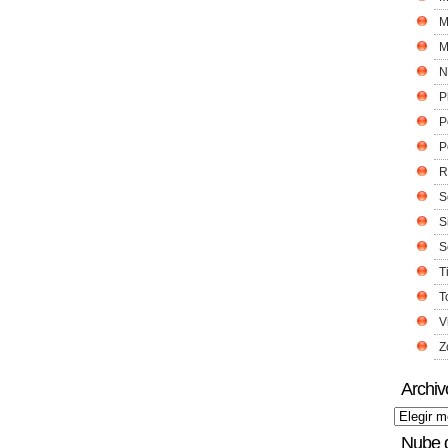
M
M
N
P
P
P
R
S
S
S
T
T
V
Z
Archiv
Nube 