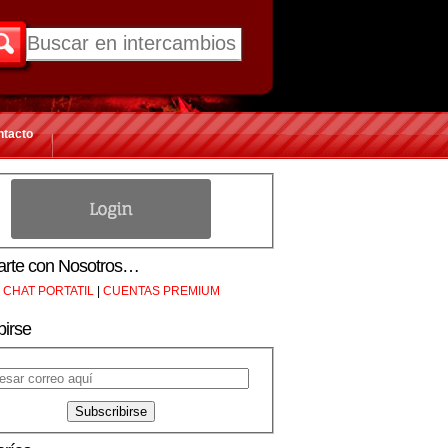
ntacto
rte con Nosotros…
CHAT PORTATIL
|
CUENTAS PREMIUM
birse