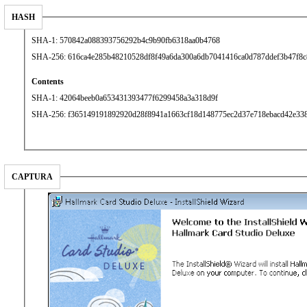
HASH
SHA-1: 570842a088393756292b4c9b90fb6318aa0b4768
SHA-256: 616ca4e285b48210528df8f49a6da300a6db7041416ca0d787ddef3b47f8c
Contents
SHA-1: 42064beeb0a653431393477f6299458a3a318d9f
SHA-256: f365149191892920d28f8941a1663cf18d148775ec2d37e718ebacd42e33
CAPTURA