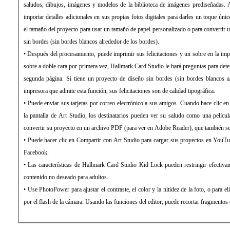
saludos, dibujos, imágenes y modelos de la biblioteca de imágenes prediseñadas.
importar detalles adicionales en sus propias fotos digitales para darles un toque úni
el tamaño del proyecto para usar un tamaño de papel personalizado o para convertir 
sin bordes (sin bordes blancos alrededor de los bordes).
• Después del procesamiento, puede imprimir sus felicitaciones y un sobre en la im
sobre a doble cara por primera vez, Hallmark Card Studio le hará preguntas para dete
segunda página. Si tiene un proyecto de diseño sin bordes (sin bordes blancos a
impresora que admite esta función, sus felicitaciones son de calidad tipográfica.
• Puede enviar sus tarjetas por correo electrónico a sus amigos. Cuando hace clic en
la pantalla de Art Studio, los destinatarios pueden ver su saludo como una pelíc
convertir su proyecto en un archivo PDF (para ver en Adobe Reader), que también se
• Puede hacer clic en Compartir con Art Studio para cargar sus proyectos en YouTu
Facebook.
• Las características de Hallmark Card Studio Kid Lock pueden restringir efectivam
contenido no deseado para adultos.
• Use PhotoPower para ajustar el contraste, el color y la nitidez de la foto, o para eli
por el flash de la cámara. Usando las funciones del editor, puede recortar fragmentos