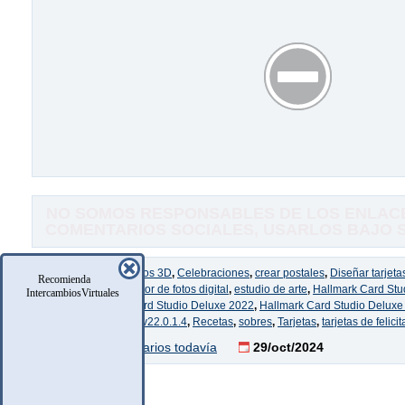
NO SOMOS RESPONSABLES DE LOS ENLACE
COMENTARIOS SOCIALES, USARLOS BAJO SU
Etiquetas:
calendarios 3D
,
Celebraciones
,
crear postales
,
Diseñar tarjet
Recomienda
personalizables
,
Editor de fotos digital
,
estudio de arte
,
Hallmark Card Stu
IntercambiosVirtuales
Deluxe
,
Hallmark Card Studio Deluxe 2022
,
Hallmark Card Studio Deluxe
Studio Deluxe 2022 v22.0.1.4
,
Recetas
,
sobres
,
Tarjetas
,
tarjetas de felici
No hay comentarios todavía
29/oct/2024