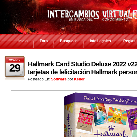
Inicio
Foro
Busqueda
Info Legales
Reglas
octubre
Hallmark Card Studio Deluxe 2022 v22.0
29
tarjetas de felicitación Hallmark pers
Posteado En:
Software
por
Kener