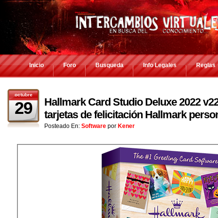
Inicio
Foro
Busqueda
Info Legales
Reglas
octubre
Hallmark Card Studio Deluxe 2022 v22.0
29
tarjetas de felicitación Hallmark pers
Posteado En:
Software
por
Kener