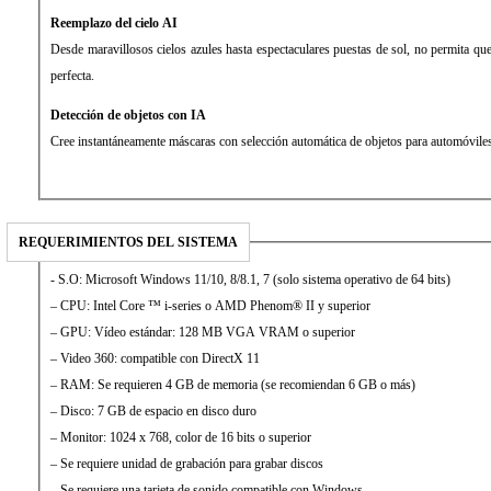
Reemplazo del cielo AI
Desde maravillosos cielos azules hasta espectaculares puestas de sol, no permita qu
perfecta.
Detección de objetos con IA
Cree instantáneamente máscaras con selección automática de objetos para automóvile
REQUERIMIENTOS DEL SISTEMA
- S.O: Microsoft Windows 11/10, 8/8.1, 7 (solo sistema operativo de 64 bits)
– CPU: Intel Core ™ i-series o AMD Phenom® II y superior
– GPU: Vídeo estándar: 128 MB VGA VRAM o superior
– Video 360: compatible con DirectX 11
– RAM: Se requieren 4 GB de memoria (se recomiendan 6 GB o más)
– Disco: 7 GB de espacio en disco duro
– Monitor: 1024 x 768, color de 16 bits o superior
– Se requiere unidad de grabación para grabar discos
– Se requiere una tarjeta de sonido compatible con Windows