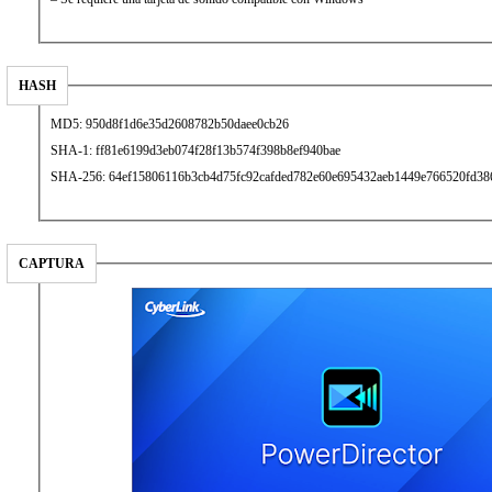
HASH
MD5: 950d8f1d6e35d2608782b50daee0cb26
SHA-1: ff81e6199d3eb074f28f13b574f398b8ef940bae
SHA-256: 64ef15806116b3cb4d75fc92cafded782e60e695432aeb1449e766520fd38
CAPTURA