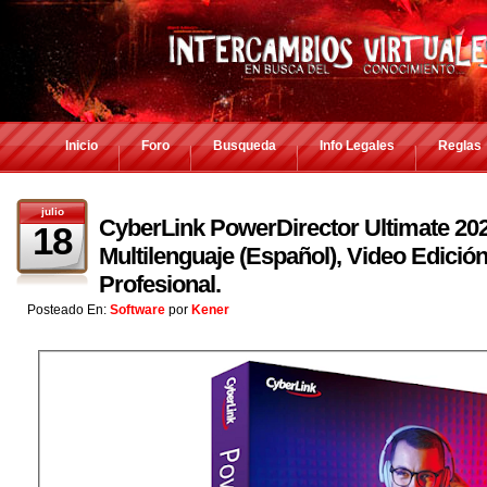
Inicio
Foro
Busqueda
Info Legales
Reglas
julio
CyberLink PowerDirector Ultimate 202
18
Multilenguaje (Español), Video Edició
Profesional.
Posteado En:
Software
por
Kener