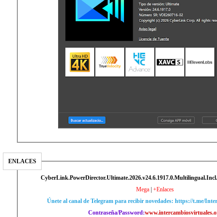
ENLACES
CyberLink.PowerDirector.Ultimate.2026.v24.6.1917.0.Multilingual.Incl
Mega
|
+Enlaces
Únete al canal de Telegram para recibir novedades: https://t.me/Int
Contraseña/Password:
www.intercambiosvirtuales.o