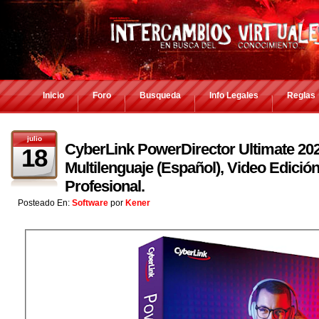
Inicio
Foro
Busqueda
Info Legales
Reglas
julio
CyberLink PowerDirector Ultimate 202
18
Multilenguaje (Español), Video Edició
Profesional.
Posteado En:
Software
por
Kener