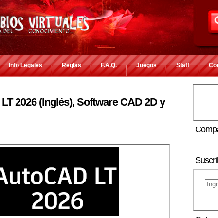
Info Legales
Reglas
F.A.Q.
Juegos
Staff
Co
T 2026 (Inglés), Software CAD 2D y
r
Compa
Suscri