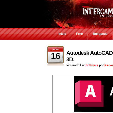
Inicio
Foro
Busqueda
junio
Autodesk AutoCAD L
16
3D.
Posteado En:
Software
por
Kene