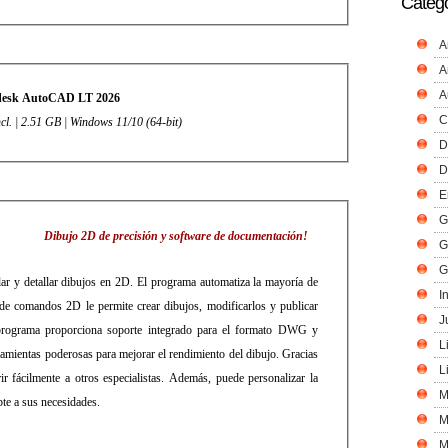
Catego
A
A
A
esk AutoCAD LT 2026
C
ncl. | 2.51 GB | Windows 11/10 (64-bit)
D
D
E
G
Dibujo 2D de precisión y software de documentación!
G
G
r y detallar dibujos en 2D. El programa automatiza la mayoría de
I
de comandos 2D le permite crear dibujos, modificarlos y publicar
J
 programa proporciona soporte integrado para el formato DWG y
L
rramientas poderosas para mejorar el rendimiento del dibujo. Gracias
L
ir fácilmente a otros especialistas. Además, puede personalizar la
M
pte a sus necesidades.
M
M