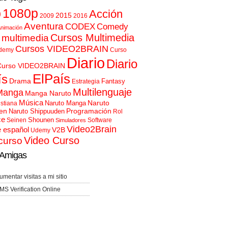
p
1080p
Acción
2015
2009
2016
Aventura
CODEX
Comedy
nimación
Cursos Multimedia
 multimedia
Cursos VIDEO2BRAIN
demy
Curso
Diario
Diario
Curso VIDEO2BRAIN
ElPaís
ís
Drama
Fantasy
Estrategia
Multilenguaje
Manga
Manga Naruto
Música
Naruto
Naruto Manga
istiana
en
Programación
Naruto Shippuuden
Rol
ce
Shounen
Seinen
Software
Simuladores
Video2Brain
e español
V2B
Udemy
Video Curso
curso
Amigas
umentar visitas a mi sitio
MS Verification Online