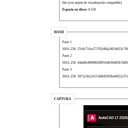
bits (con tarjeta de visualización compatible)
Espacio en disco:
6 GB
HASH
Parte 1
SHA-256: 25c0c714ca71765c80a24634633c7f
Parte 2
SHA-256: 44dd8cf8699028f9164636483b7d692
Parte 3
SHA-256: 3972e3fe21b7c8d04593fbd4022e57
CAPTURA