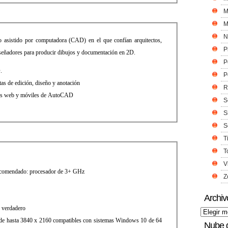
M
M
N
asistido por computadora (CAD) en el que confían arquitectos,
P
diseñadores para producir dibujos y documentación en 2D.
P
.
P
as de edición, diseño y anotación
R
iones web y móviles de AutoCAD
S
S
S
T
T
V
Recomendado: procesador de 3+ GHz
Z
Archiv
r verdadero
s de hasta 3840 x 2160 compatibles con sistemas Windows 10 de 64
Nube 