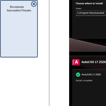
Recomienda
IntercambiosVirtuales