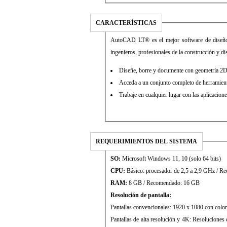
CARACTERÍSTICAS
AutoCAD LT® es el mejor software de diseño 
ingenieros, profesionales de la construcción y 
Diseñe, borre y documente con geometría 2D
Acceda a un conjunto completo de herramient
Trabaje en cualquier lugar con las aplicac
REQUERIMIENTOS DEL SISTEMA
SO:
Microsoft Windows 11, 10 (solo 64 bits)
CPU:
Básico: procesador de 2,5 a 2,9 GHz / 
RAM:
8 GB / Recomendado: 16 GB
Resolución de pantalla:
Pantallas convencionales: 1920 x 1080 con colo
Pantallas de alta resolución y 4K: Resolucione