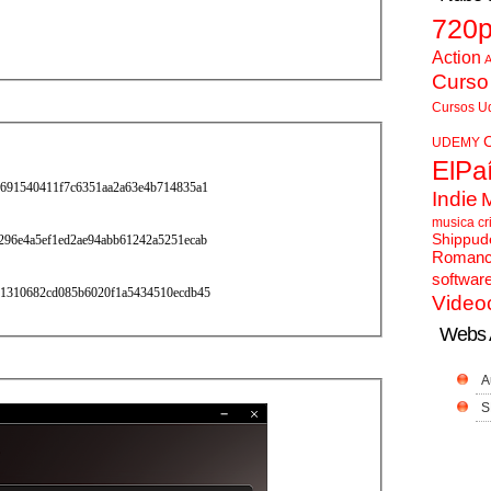
720
Action
A
Curso
Cursos U
UDEMY
ElPa
6691540411f7c6351aa2a63e4b714835a1
Indie
musica cr
Shippud
96e4a5ef1ed2ae94abb61242a5251ecab
Roman
softwar
e1310682cd085b6020f1a5434510ecdb45
Video
Webs 
A
S