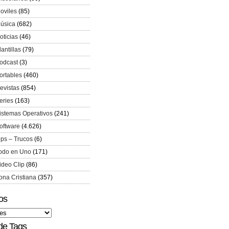
oviles
(85)
úsica
(682)
oticias
(46)
lantillas
(79)
odcast
(3)
ortables
(460)
evistas
(854)
eries
(163)
istemas Operativos
(241)
oftware
(4.626)
ips – Trucos
(6)
odo en Uno
(171)
ideo Clip
(86)
ona Cristiana
(357)
os
de Tags