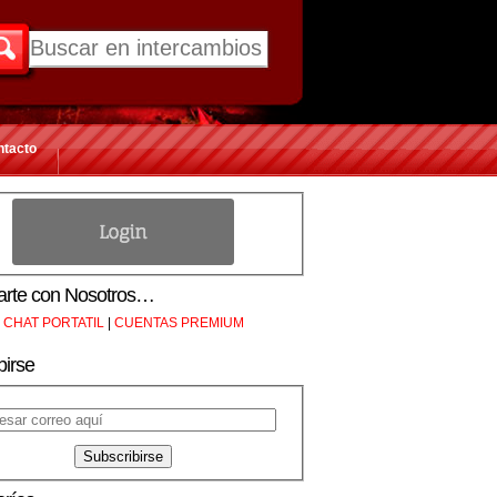
ntacto
rte con Nosotros…
CHAT PORTATIL
|
CUENTAS PREMIUM
birse