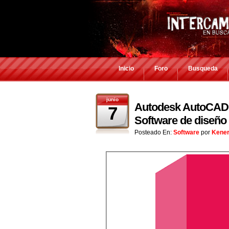
Inicio
Foro
Busqueda
junio
Autodesk AutoCAD M
7
Software de diseño
Posteado En:
Software
por
Kene