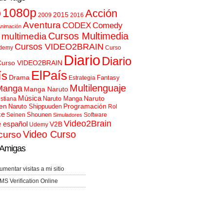
p
1080p
Acción
2015
2009
2016
Aventura
CODEX
Comedy
nimación
Cursos Multimedia
 multimedia
Cursos VIDEO2BRAIN
demy
Curso
Diario
Diario
Curso VIDEO2BRAIN
ElPaís
ís
Drama
Fantasy
Estrategia
Multilenguaje
Manga
Manga Naruto
Música
Naruto
Naruto Manga
istiana
en
Programación
Naruto Shippuuden
Rol
ce
Shounen
Seinen
Software
Simuladores
Video2Brain
e español
V2B
Udemy
Video Curso
curso
Amigas
umentar visitas a mi sitio
MS Verification Online