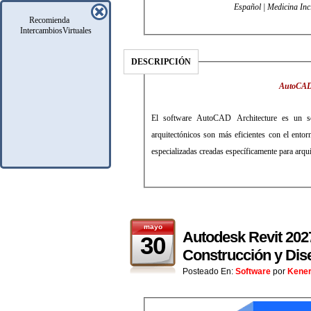
Español | Medicina Inc
Recomienda
IntercambiosVirtuales
DESCRIPCIÓN
AutoCAD e
El software AutoCAD Architecture es un so
arquitectónicos son más eficientes con el entor
especializadas creadas específicamente para arqui
mayo
Autodesk Revit 2027
30
Construcción y Dis
Posteado En:
Software
por
Kene