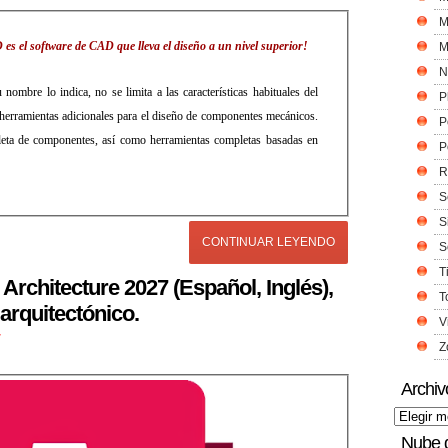
M
s el software de CAD que lleva el diseño a un nivel superior!
M
N
bre lo indica, no se limita a las características habituales del
P
erramientas adicionales para el diseño de componentes mecánicos.
P
leta de componentes, así como herramientas completas basadas en
P
R
S
S
CONTINUAR LEYENDO
S
T
rchitecture 2027 (Español, Inglés),
T
arquitectónico.
V
r
Z
Archiv
Nube 