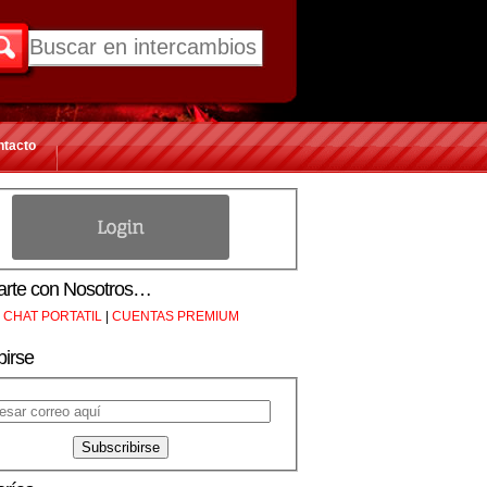
ntacto
rte con Nosotros…
CHAT PORTATIL
|
CUENTAS PREMIUM
birse