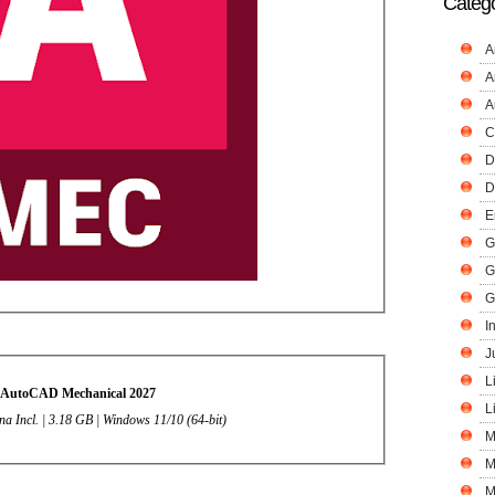
Catego
A
A
A
C
D
D
E
G
G
G
I
J
L
 AutoCAD Mechanical 2027
L
na Incl. | 3.18 GB | Windows 11/10 (64-bit)
M
M
M