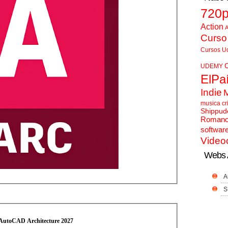
720
Action
A
Curso
Cursos U
UDEMY
ElPa
Indie
musica cr
Shippud
Roman
softwar
Video
Webs 
A
S
AutoCAD Architecture 2027