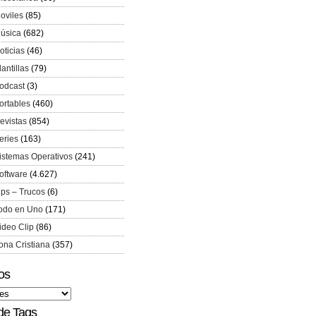
oviles
(85)
úsica
(682)
oticias
(46)
lantillas
(79)
odcast
(3)
ortables
(460)
evistas
(854)
eries
(163)
istemas Operativos
(241)
oftware
(4.627)
ips – Trucos
(6)
odo en Uno
(171)
ideo Clip
(86)
ona Cristiana
(357)
os
de Tags