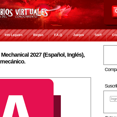
Info Legales
Reglas
F.A.Q.
Juegos
Staff
Co
echanical 2027 (Español, Inglés),
 mecánico.
r
Compa
Suscri