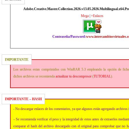
Adobe.Creative.Master.Collection.2026.v13.05.2026.Multilingual.x64.Pr
Mega
|
+Enlaces
Contraseña/Password:
www.intercambiosvirtuales.o
IMPORTANTE
Los archivos estan comprimidos con WinRAR 5.3 empleando la opción de fich
dichos archivos se recomienda
actualizar tu descompresor
(
TUTORIAL
).
IMPORTANTE – HASH
- No descargar enlaces de los comentarios, ya que algunos están agregando archivos 
– Se recomienda verificar el peso y la integridad de estos antes de extraerlos media
comparar el hash del archivo descargado con el original para comprobar que no h