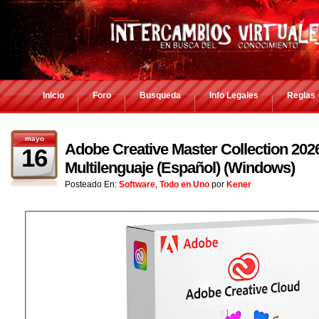
Inicio
Foro
Busqueda
Info Legales
Reglas
mayo
Adobe Creative Master Collection 2026
16
Multilenguaje (Español) (Windows)
Posteado En:
Software
,
Todo en Uno
por
Kener