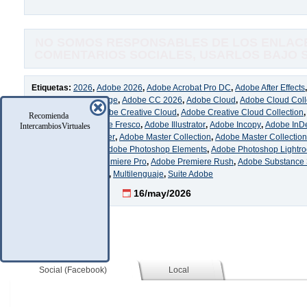
NO SOMOS RESPONSABLES DE LOS ENLACE
COMENTARIOS SOCIALES, USARLOS BAJO SU
Etiquetas:
2026
,
Adobe 2026
,
Adobe Acrobat Pro DC
,
Adobe After Effects
Audition
,
Adobe Bridge
,
Adobe CC 2026
,
Adobe Cloud
,
Adobe Cloud Coll
Adobe Creative
,
Adobe Creative Cloud
,
Adobe Creative Cloud Collection
Recomienda
Dreamweaver
,
Adobe Fresco
,
Adobe Illustrator
,
Adobe Incopy
,
Adobe InD
IntercambiosVirtuales
Classic
,
Adobe Master
,
Adobe Master Collection
,
Adobe Master Collectio
Adobe Photoshop
,
Adobe Photoshop Elements
,
Adobe Photoshop Lightr
Elements
,
Adobe Premiere Pro
,
Adobe Premiere Rush
,
Adobe Substance
Biblioteca Adobe CC
,
Multilenguaje
,
Suite Adobe
4 Comentarios
16/may/2026
Social (Facebook)
Local