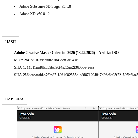
Adobe Substance 3D Stager v3.1.8
Adobe XD v59.0.12
HASH
Adobe Creative Master Colection 2026 (13.05.2026) – Archivo ISO
MD5: 2f41a81d2f9a56dba76436e83fe945e9
SHA-1: 11511aed6fc859bcfa0f4ac35ae2f360bde4eeaa
SHA-256: cabaaabbb7f9b871b064002555c1e8607190d847d26c6405f721595bf4ae
CAPTURA