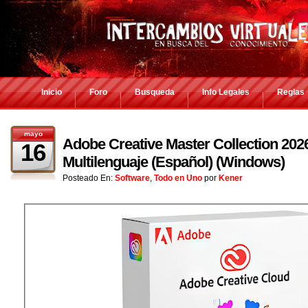
Inicio
Foro
Busqueda
Info Legales
Reglas
mayo
Adobe Creative Master Collection 2026
16
Multilenguaje (Español) (Windows)
Posteado En:
Software
,
Todo en Uno
por
Kener