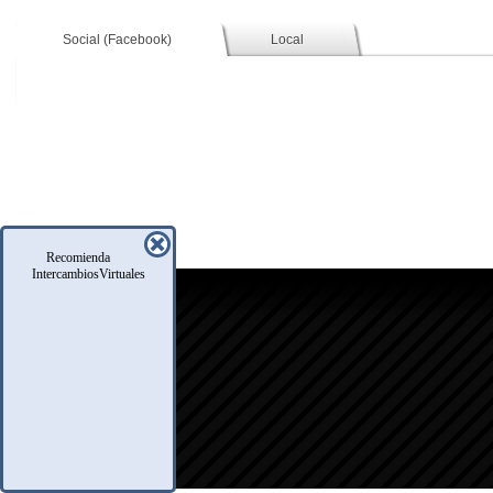
Social (Facebook)
Local
Recomienda
IntercambiosVirtuales
icio
oro
usqueda
nfo Legales
eglas
.A.Q.
ontacto