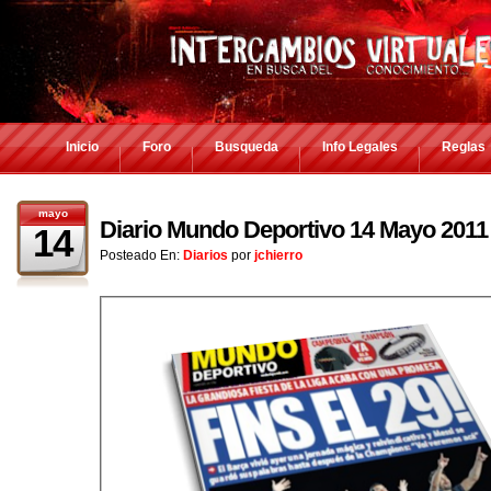
Inicio
Foro
Busqueda
Info Legales
Reglas
mayo
Diario Mundo Deportivo 14 Mayo 2011
14
Posteado En:
Diarios
por
jchierro