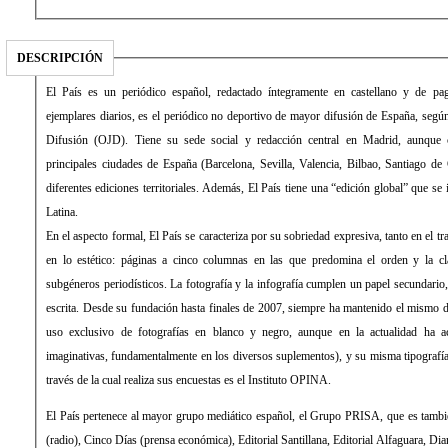
DESCRIPCIÓN
El País es un periódico español, redactado íntegramente en castellano y de pago. Con una media de 431.034
ejemplares diarios, es el periódico no deportivo de mayor difusión de España, según la Oficina de Justificación de la
Difusión (OJD). Tiene su sede social y redacción central en Madrid, aunque cuenta con delegaciones en las
principales ciudades de España (Barcelona, Sevilla, Valencia, Bilbao, Santiago de Compostela) desde las que edita
diferentes ediciones territoriales. Además, El País tiene una “edición global” que se imprime y distribuye en América
Latina.
En el aspecto formal, El País se caracteriza por su sobriedad expresiva, tanto en el tratamiento de la información como
en lo estético: páginas a cinco columnas en las que predomina el orden y la clara distribución de los distintos
subgéneros periodísticos. La fotografía y la infografía cumplen un papel secundario, de mero apoyo a la información
escrita. Desde su fundación hasta finales de 2007, siempre ha mantenido el mismo diseño, sin apenas evolución (con
uso exclusivo de fotografías en blanco y negro, aunque en la actualidad ha aceptado el color y formas más
imaginativas, fundamentalmente en los diversos suplementos), y su misma tipografía: la Times Roman. La empresa a
través de la cual realiza sus encuestas es el Instituto OPINA.
El País pertenece al mayor grupo mediático español, el Grupo PRISA, que es también propietario de la Cadena SER
(radio), Cinco Días (prensa económica), Editorial Santillana, Editorial Alfaguara, Diario As (prensa deportiva), Los 40