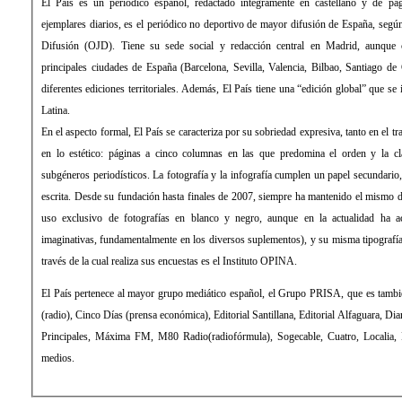
El País es un periódico español, redactado íntegramente en castellano y de pago. Con una media de 431.034
ejemplares diarios, es el periódico no deportivo de mayor difusión de España, según la Oficina de Justificación de la
Difusión (OJD). Tiene su sede social y redacción central en Madrid, aunque cuenta con delegaciones en las
principales ciudades de España (Barcelona, Sevilla, Valencia, Bilbao, Santiago de Compostela) desde las que edita
diferentes ediciones territoriales. Además, El País tiene una “edición global” que se imprime y distribuye en América
Latina.
En el aspecto formal, El País se caracteriza por su sobriedad expresiva, tanto en el tratamiento de la información como
en lo estético: páginas a cinco columnas en las que predomina el orden y la clara distribución de los distintos
subgéneros periodísticos. La fotografía y la infografía cumplen un papel secundario, de mero apoyo a la información
escrita. Desde su fundación hasta finales de 2007, siempre ha mantenido el mismo diseño, sin apenas evolución (con
uso exclusivo de fotografías en blanco y negro, aunque en la actualidad ha aceptado el color y formas más
imaginativas, fundamentalmente en los diversos suplementos), y su misma tipografía: la Times Roman. La empresa a
través de la cual realiza sus encuestas es el Instituto OPINA.
El País pertenece al mayor grupo mediático español, el Grupo PRISA, que es también propietario de la Cadena SER
(radio), Cinco Días (prensa económica), Editorial Santillana, Editorial Alfaguara, Diario As (prensa deportiva), Los 40
Principales, Máxima FM, M80 Radio(radiofórmula), Sogecable, Cuatro, Localia, Digital+ (televisión), entre otros
medios.