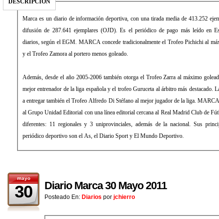
DESCRIPCIÓN
Marca es un diario de información deportiva, con una tirada media de 413.252 eje
difusión de 287.641 ejemplares (OJD). Es el periódico de pago más leído en E
diarios, según el EGM. MARCA concede tradicionalmente el Trofeo Pichichi al máx
y el Trofeo Zamora al portero menos goleado.
Además, desde el año 2005-2006 también otorga el Trofeo Zarra al máximo golead
mejor entrenador de la liga española y el trofeo Guruceta al árbitro más destacado
a entregar también el Trofeo Alfredo Di Stéfano al mejor jugador de la liga. MARCA
al Grupo Unidad Editorial con una línea editorial cercana al Real Madrid Club de Fút
diferentes: 11 regionales y 3 uniprovinciales, además de la nacional. Sus princ
periódico deportivo son el As, el Diario Sport y El Mundo Deportivo.
mayo
Diario Marca 30 Mayo 2011
30
Posteado En:
Diarios
por
jchierro