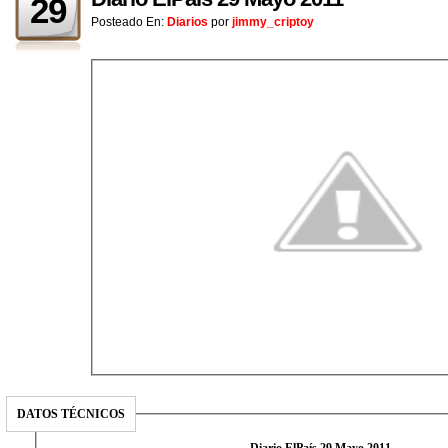
29
Posteado En:
Diarios
por
jimmy_criptoy
DATOS TÉCNICOS