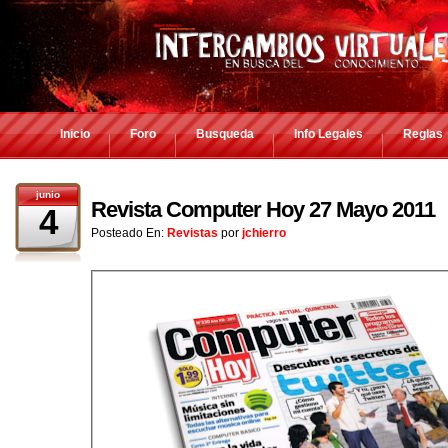
Inicio
Foro
Busqueda
Info Legales
Reglas
junio
Revista Computer Hoy 27 Mayo 2011
4
Posteado En:
Revistas
por
jchierro