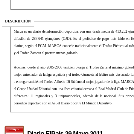
DESCRIPCIÓN
Marca es un diario de información deportiva, con una tirada media de 413.252 eje
difusión de 287.641 ejemplares (OJD). Es el periódico de pago más leído en E
diarios, según el EGM. MARCA concede tradicionalmente el Trofeo Pichichi al máx
y el Trofeo Zamora al portero menos goleado.
Además, desde el año 2005-2006 también otorga el Trofeo Zarra al máximo golead
mejor entrenador de la liga española y el trofeo Guruceta al árbitro más destacado
a entregar también el Trofeo Alfredo Di Stéfano al mejor jugador de la liga. MARCA
al Grupo Unidad Editorial con una línea editorial cercana al Real Madrid Club de Fút
diferentes: 11 regionales y 3 uniprovinciales, además de la nacional. Sus princ
periódico deportivo son el As, el Diario Sport y El Mundo Deportivo.
mayo
Diario ElPaís 29 Mayo 2011