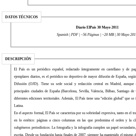
DATOS TÉCNICOS
Diario ElPaís 30 Mayo 2011
Spanish | PDF | ~56 Páginas | ~20 MB | 30 Mayo 201
DESCRIPCIÓN
El País es un periódico español, redactado íntegramente en castellano y de pago. Con una media de 431.034
ejemplares diarios, es el periódico no deportivo de mayor difusión de España, según la Oficina de Justificación de la
Difusión (OJD). Tiene su sede social y redacción central en Madrid, aunque cuenta con delegaciones en las
principales ciudades de España (Barcelona, Sevilla, Valencia, Bilbao, Santiago de Compostela) desde las que edita
diferentes ediciones territoriales. Además, El País tiene una “edición global” que se imprime y distribuye en América
Latina.
En el aspecto formal, El País se caracteriza por su sobriedad expresiva, tanto en el tratamiento de la información como
en lo estético: páginas a cinco columnas en las que predomina el orden y la clara distribución de los distintos
subgéneros periodísticos. La fotografía y la infografía cumplen un papel secundario, de mero apoyo a la información
escrita. Desde su fundación hasta finales de 2007, siempre ha mantenido el mismo diseño, sin apenas evolución (con