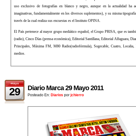
uso exclusivo de fotografías en blanco y negro, aunque en la actualidad ha aceptado el color y formas más
imaginativas, fundamentalmente en los diversos suplementos), y su misma tipografía: la Times Roman. La empresa a
través de la cual realiza sus encuestas es el Instituto OPINA.
El País pertenece al mayor grupo mediático español, el Grupo PRISA, que es también propietario de la Cadena SER
(radio), Cinco Días (prensa económica), Editorial Santillana, Editorial Alfaguara, Diario As (prensa deportiva), Los 40
Principales, Máxima FM, M80 Radio(radiofórmula), Sogecable, Cuatro, Localia, Digital+ (televisión), entre otros
medios.
mayo
Diario Marca 29 Mayo 2011
29
Posteado En:
Diarios
por
jchierro