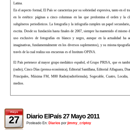
Latina.
En el aspecto formal, El País se caracteriza por su sobriedad expresiva, tanto en el tratamiento de la información como
en lo estético: páginas a cinco columnas en las que predomina el orden y la clara distribución de los distintos
subgéneros periodísticos. La fotografía y la infografía cumplen un papel secundario, de mero apoyo a la información
escrita. Desde su fundación hasta finales de 2007, siempre ha mantenido el mismo diseño, sin apenas evolución (con
uso exclusivo de fotografías en blanco y negro, aunque en la actualidad ha aceptado el color y formas más
imaginativas, fundamentalmente en los diversos suplementos), y su misma tipografía: la Times Roman. La empresa a
través de la cual realiza sus encuestas es el Instituto OPINA.
El País pertenece al mayor grupo mediático español, el Grupo PRISA, que es también propietario de la Cadena SER
(radio), Cinco Días (prensa económica), Editorial Santillana, Editorial Alfaguara, Diario As (prensa deportiva), Los 40
Principales, Máxima FM, M80 Radio(radiofórmula), Sogecable, Cuatro, Localia, Digital+ (televisión), entre otros
medios.
mayo
Diario ElPaís 27 Mayo 2011
27
Posteado En:
Diarios
por
jimmy_criptoy