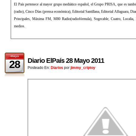
El País pertenece al mayor grupo mediático español, el Grupo PRISA, que es también propietario de la Cadena SER
(radio), Cinco Días (prensa económica), Editorial Santillana, Editorial Alfaguara, Diario As (prensa deportiva), Los 40
Principales, Máxima FM, M80 Radio(radiofórmula), Sogecable, Cuatro, Localia, Digital+ (televisión), entre otros
medios.
mayo
Diario ElPaís 28 Mayo 2011
28
Posteado En:
Diarios
por
jimmy_criptoy