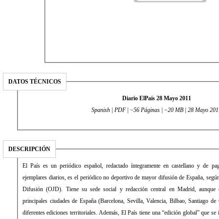
DATOS TÉCNICOS
Diario ElPaís 28 Mayo 2011
Spanish | PDF | ~56 Páginas | ~20 MB | 28 Mayo 201
DESCRIPCIÓN
El País es un periódico español, redactado íntegramente en castellano y de pago. Con una media de 431.034
ejemplares diarios, es el periódico no deportivo de mayor difusión de España, según la Oficina de Justificación de la
Difusión (OJD). Tiene su sede social y redacción central en Madrid, aunque cuenta con delegaciones en las
principales ciudades de España (Barcelona, Sevilla, Valencia, Bilbao, Santiago de Compostela) desde las que edita
diferentes ediciones territoriales. Además, El País tiene una “edición global” que se imprime y distribuye en América