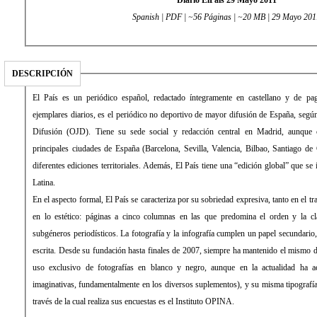
Diario ElPaís 29 Mayo 2011
Spanish | PDF | ~56 Páginas | ~20 MB | 29 Mayo 201
DESCRIPCIÓN
El País es un periódico español, redactado íntegramente en castellano y de pago. Con una media de 431.034
ejemplares diarios, es el periódico no deportivo de mayor difusión de España, según la Oficina de Justificación de la
Difusión (OJD). Tiene su sede social y redacción central en Madrid, aunque cuenta con delegaciones en las
principales ciudades de España (Barcelona, Sevilla, Valencia, Bilbao, Santiago de Compostela) desde las que edita
diferentes ediciones territoriales. Además, El País tiene una “edición global” que se imprime y distribuye en América
Latina.
En el aspecto formal, El País se caracteriza por su sobriedad expresiva, tanto en el tratamiento de la información como
en lo estético: páginas a cinco columnas en las que predomina el orden y la clara distribución de los distintos
subgéneros periodísticos. La fotografía y la infografía cumplen un papel secundario, de mero apoyo a la información
escrita. Desde su fundación hasta finales de 2007, siempre ha mantenido el mismo diseño, sin apenas evolución (con
uso exclusivo de fotografías en blanco y negro, aunque en la actualidad ha aceptado el color y formas más
imaginativas, fundamentalmente en los diversos suplementos), y su misma tipografía: la Times Roman. La empresa a
través de la cual realiza sus encuestas es el Instituto OPINA.