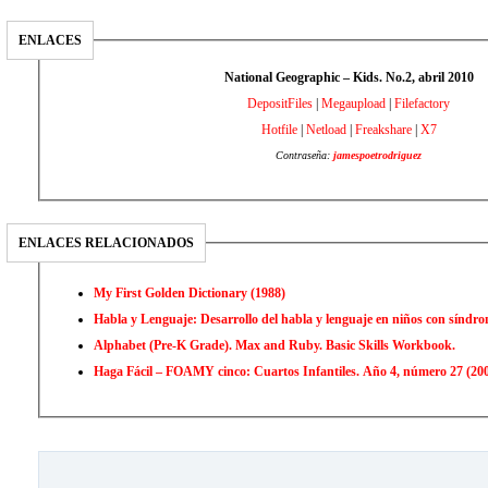
ENLACES
National Geographic – Kids. No.2, abril 2010
DepositFiles
|
Megaupload
|
Filefactory
Hotfile
|
Netload
|
Freakshare
|
X7
Contraseña:
jamespoetrodriguez
ENLACES RELACIONADOS
My First Golden Dictionary (1988)
Habla y Lenguaje: Desarrollo 
Alphabet (Pre-K Grade). Max and Ruby. Basic Skills Workbook.
Haga Fácil – FOAMY cinco: Cuartos Infantiles. Año 4, número 27 (