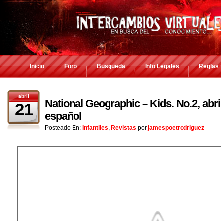
Inicio
Foro
Busqueda
Info Legales
Reglas
abril
National Geographic – Kids. No.2, abri
21
español
Posteado En:
Infantiles
,
Revistas
por
jamespoetrodriguez