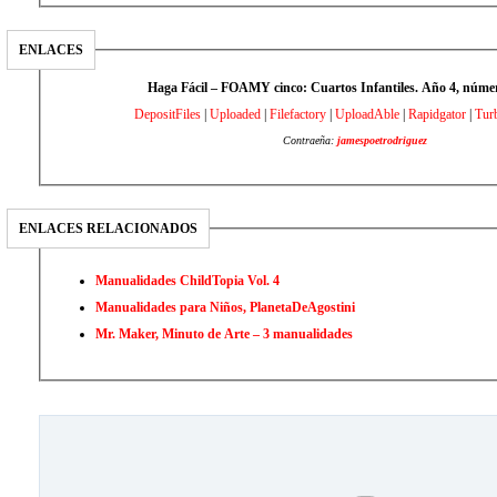
ENLACES
Haga Fácil – FOAMY cinco: Cuartos Infantiles. Año 4, nú
DepositFiles
|
Uploaded
|
Filefactory
|
UploadAble
|
Rapidgator
|
Turb
Contraeña:
jamespoetrodriguez
ENLACES RELACIONADOS
Manualidades ChildTopia Vol. 4
Manualidades para Niños, PlanetaDeAgostini
Mr. Maker, Minuto de Arte – 3 manualidades