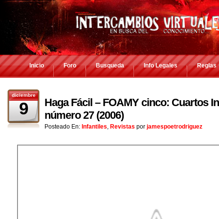
Inicio
Foro
Busqueda
Info Legales
Reglas
diciembre
Haga Fácil – FOAMY cinco: Cuartos Inf
9
número 27 (2006)
Posteado En:
Infantiles
,
Revistas
por
jamespoetrodriguez