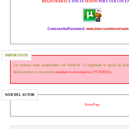
REGISTRARTE
E INICIA
SESIÓN
PARA VER LOS E
Contraseña/Password:
www.intercambiosvirtuale
IMPORTANTE
Los archivos están comprimidos con WinRAR 5.3 empleando la opción de fich
dichos archivos se recomienda
actualizar tu descompresor
(
TUTORIAL
).
WEB DEL AUTOR
HomePage