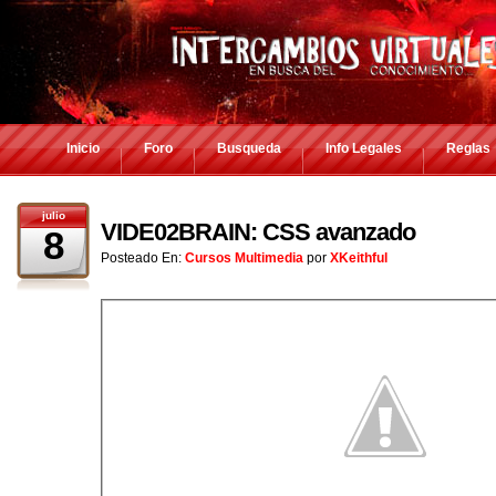
Inicio
Foro
Busqueda
Info Legales
Reglas
julio
VIDE02BRAIN: CSS avanzado
8
Posteado En:
Cursos Multimedia
por
XKeithful