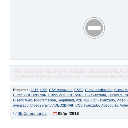
NO SOMOS RESPONSABLES DE LOS ENLACE
COMENTARIOS SOCIALES, USARLOS BAJO SU
Etiquetas:
2016
,
CSS
,
CSS Avanzado
,
CSS3
,
Curso multimedia
,
Curso M
Curso VIDEO2BRAIN
,
Curso VIDEO2BRAIN CSS avanzado
,
Cursos Mult
Diseño Web
,
Programación
,
Seguridad
,
V2B
,
V2B CSS avanzado
,
Video 
avanzado
,
Video2Brain
,
VIDEO2BRAIN CSS avanzado
,
Videocurso
,
Vide
35 Comentarios
08/jul/2016