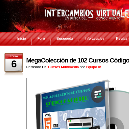
Inicio
Foro
Busqueda
Info Legales
Reglas
enero
MegaColección de 102 Cursos CódigoF
6
Posteado En:
Cursos Multimedia
por
Equipo IV