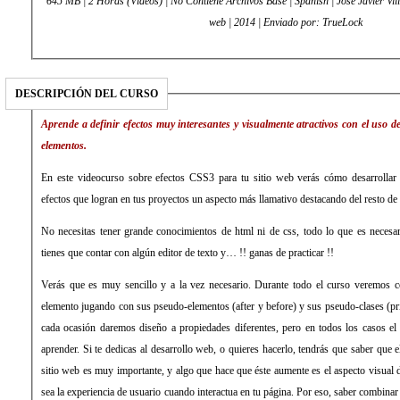
645 MB | 2 Horas (Vídeos) | No Contiene Archivos Base | Spanish | Jose Javier Villena | Desarrollo / Desarrollo
web | 2014 | Enviado por: TrueLock
DESCRIPCIÓN DEL CURSO
Aprende a definir efectos muy interesantes y visualmente atractivos con el uso 
elementos.
En este videocurso sobre efectos CSS3 para tu sitio web verás cómo desarrolla
efectos que logran en tus proyectos un aspecto más llamativo destacando del resto de
No necesitas tener grande conocimientos de html ni de css, todo lo que es necesari
tienes que contar con algún editor de texto y… !! ganas de practicar !!
Verás que es muy sencillo y a la vez necesario. Durante todo el curso veremos 
elemento jugando con sus pseudo-elementos (after y before) y sus pseudo-clases (pr
cada ocasión daremos diseño a propiedades diferentes, pero en todos los casos el 
aprender. Si te dedicas al desarrollo web, o quieres hacerlo, tendrás que saber que
sitio web es muy importante, y algo que hace que éste aumente es el aspecto visual 
sea la experiencia de usuario cuando interactua en tu página. Por eso, saber combinar 