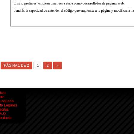
O si lo prefieres, empieza una nueva etapa como desarrollador de páginas web.
Tendrás la capacidad de entender el código que empleaste a tu página y modificarla has
PÁGINA 1 DE 2
1
2
»
icio
oro
usqueda
nfo Legales
eglas
.A.Q.
ontacto