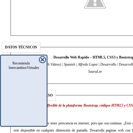
DATOS TÉCNICOS
Desarrollo Web Rapido – HTML5, CSS3 y Bootstra
Recomienda
851 MB | 4 Horas (36 Vídeos) | Spanish | Alfredo Lopez | Desarrollo / Desarrollo web | 2015 | Envi
IntercambiosVirtuales
SaaraLee
DESCRIPCIÓN DEL CURSO
Desarrollo web veloz y flexible de la plataforma Bootstrap, códigos HTML5 y C
Web Design.
Hoy en día es importante tener prescencia en internet, pero que sea continua. ¿Esto 
este disponible en cualquier dimensión de pantalla. Desarrolla paginas web c