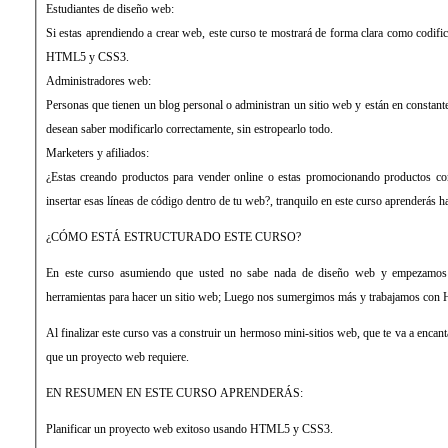
Estudiantes de diseño web:
Si estas aprendiendo a crear web, este curso te mostrará de forma clara como codificar desde 0 tu sitio web usando
HTML5 y CSS3.
Administradores web:
Personas que tienen un blog personal o administran un sitio web y están en constan
desean saber modificarlo correctamente, sin estropearlo todo.
Marketers y afiliados:
¿Estas creando productos para vender online o estas promocionando productos como afiliados y no sabes
insertar esas líneas de código dentro de tu web?, tranquilo en este curso aprenderás
¿CÓMO ESTÁ ESTRUCTURADO ESTE CURSO?
En este curso asumiendo que usted no sabe nada de diseño web y empezamos por enseñarte las principales
herramientas para hacer un sitio web; Luego nos sumergimos más y trabajamos
Al finalizar este curso vas a construir un hermoso mini-sitios web, que te va a encantar. Con todas las características
que un proyecto web requiere.
EN RESUMEN EN ESTE CURSO APRENDERÁS:
Planificar un proyecto web exitoso usando HTML5 y CSS3.