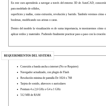
En este curo aprenderás a navegar a través del entorno 3D de AutoCAD; conocerás
para modelado de sólidos,
superficies y mallas, como extrusión, revolución y barrido. También veremos cómo e
boolenas, modificando sus aristas o caras.
Dentro del modelo la visualización es de suma importancia, te mostraremos cómo c
aplicar estilos y materiales. Pudiendo finalmente practicar paso a paso con la creació
REQUERIMIENTOS DEL SISTEMA
Conexión a banda ancha a internet (No se Requiere)
Navegador actualizado, con plugin de Flash
Resolución minima de pantalla De 1024 x 768
Tarjeta de sonido, altavoces o auriculares
Pentium 4 a 2,6 GHz o G4 a 1 GHz
512 MB de RAM