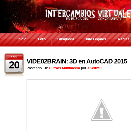
Inicio
Foro
Busqueda
Info Legales
Reglas
abril
VIDE02BRAIN: 3D en AutoCAD 2015
20
Posteado En:
Cursos Multimedia
por
XKeithful