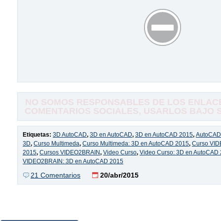
NO SOMOS RESPONSABLES DE LOS ENLACE
COMENTARIOS SOCIALES, USARLOS BAJO SU
Etiquetas:
3D AutoCAD
,
3D en AutoCAD
,
3D en AutoCAD 2015
,
AutoCAD
3D
,
Curso Multimeda
,
Curso Multimeda: 3D en AutoCAD 2015
,
Curso VID
2015
,
Cursos VIDEO2BRAIN
,
Video Curso
,
Video Curso: 3D en AutoCAD
VIDEO2BRAIN: 3D en AutoCAD 2015
21 Comentarios
20/abr/2015