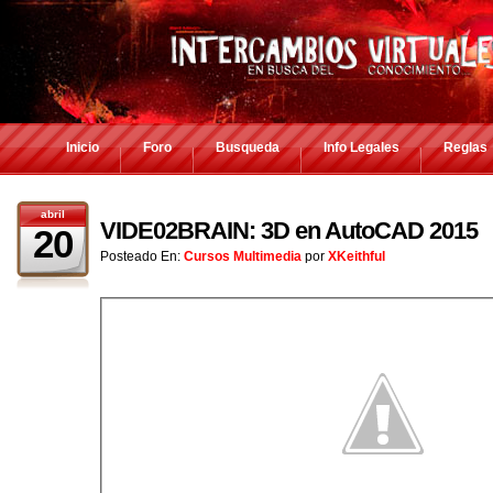
Inicio
Foro
Busqueda
Info Legales
Reglas
abril
VIDE02BRAIN: 3D en AutoCAD 2015
20
Posteado En:
Cursos Multimedia
por
XKeithful