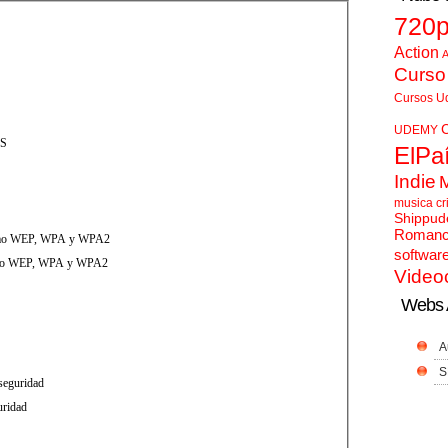
720
Action
A
Curso
Cursos U
UDEMY
OS
ElPa
Indie
musica cr
Shippud
Roman
 como WEP, WPA y WPA2
softwar
 como WEP, WPA y WPA2
Video
Webs 
A
S
 seguridad
uridad