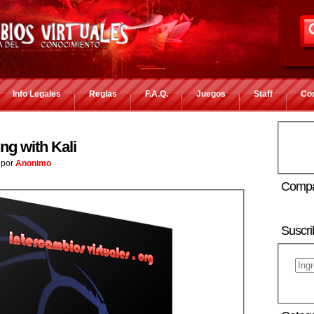
Info Legales
Reglas
F.A.Q.
Juegos
Staff
Co
ng with Kali
por
Anonimo
Compa
Suscri