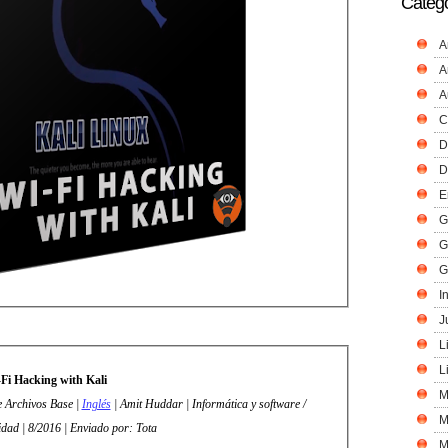
Catego
A
A
A
C
D
D
E
G
G
G
I
J
L
L
Fi Hacking with Kali
M
e Archivos Base |
Inglés
| Amit Huddar | Informática y software /
M
dad | 8/2016 | Enviado por: Tota
M