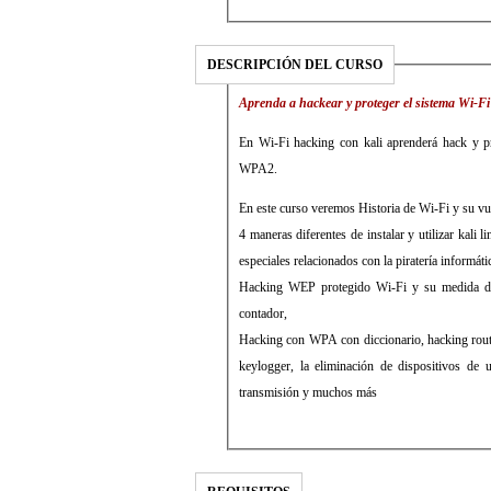
DESCRIPCIÓN DEL CURSO
Aprenda a hackear y proteger el sistema Wi-
En Wi-Fi hacking con kali aprenderá hack y 
WPA2.
En este curso veremos Historia de Wi-Fi y su vu
4 maneras diferentes de instalar y utilizar kali
especiales relacionados con la piratería informáti
Hacking WEP protegido Wi-Fi y su medida d
contador,
Hacking con WPA con diccionario, hacking route
keylogger, la eliminación de dispositivos de
transmisión y muchos más