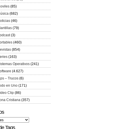
oviles
(85)
úsica
(682)
oticias
(46)
lantillas
(79)
odcast
(3)
ortables
(460)
evistas
(854)
eries
(163)
istemas Operativos
(241)
oftware
(4.627)
ips – Trucos
(6)
odo en Uno
(171)
ideo Clip
(86)
ona Cristiana
(357)
os
de Tags