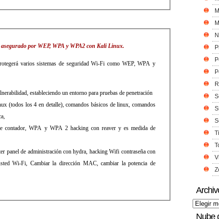
M
M
N
Fi asegurado por WEP, WPA y WPA2 con Kali Linux.
P
P
protegerá varios sistemas de seguridad Wi-Fi como WEP, WPA y
P
R
lnerabilidad, estableciendo un entorno para pruebas de penetración
S
 linux (todos los 4 en detalle), comandos básicos de linux, comandos
S
ca,
S
e contador, WPA y WPA 2 hacking con reaver y es medida de
T
T
r panel de administración con hydra, hacking Wifi contraseña con
V
 usted Wi-Fi, Cambiar la dirección MAC, cambiar la potencia de
Z
Archiv
Nube 