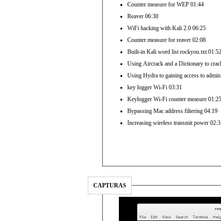
Counter measure for WEP 01:44
Reaver 06:30
WiFi hacking with Kali 2.0 06:25
Counter measure for reaver 02:08
Built-in Kali word list rockyou.txt 01:5
Using Aircrack and a Dictionary to cr
Using Hydra to gaining access to admin 
key logger Wi-Fi 03:31
Keylogger Wi-Fi counter measure 01:2
Bypassing Mac address filtering 04:19
Increasing wireless transmit power 02:
CAPTURAS