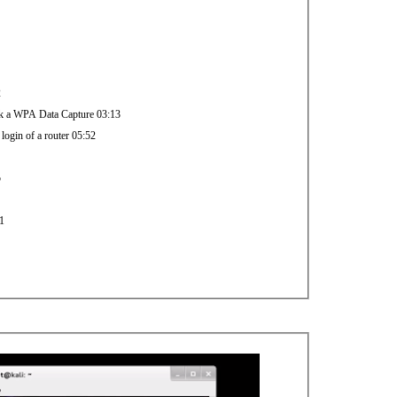
2
ack a WPA Data Capture 03:13
login of a router 05:52
5
31