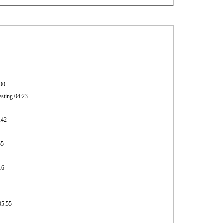
:00
esting 04:23
:42
55
16
05:55