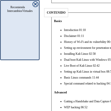
Recomienda
IntercambiosVirtuales
CONTENIDO
Basics
Introduction 01:10
Disclaimer 01:11
History of Wi-Fi and its vulnerbility 06
Setting up environment for penetration t
Installing Kali Linux 02:58
Dual boot Kali Linux with Windows 05
Live Boot of Kali Linux 02:42
Setting up Kali Linux in virtual box 08:
Basic Linux commands 11:44
Special command related to hacking 04:
Advanced
Gatting a Handshake and Data Capture 
WEP hacking 06:52