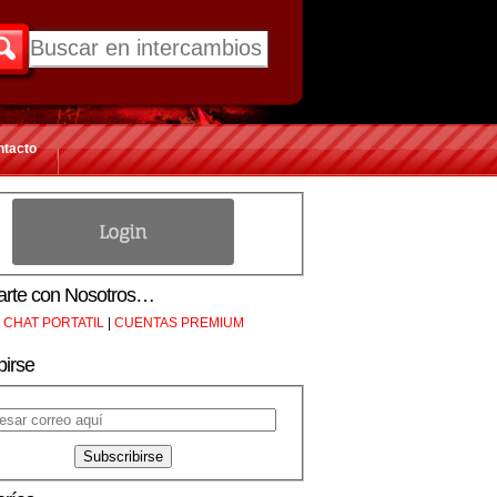
ntacto
rte con Nosotros…
CHAT PORTATIL
|
CUENTAS PREMIUM
birse