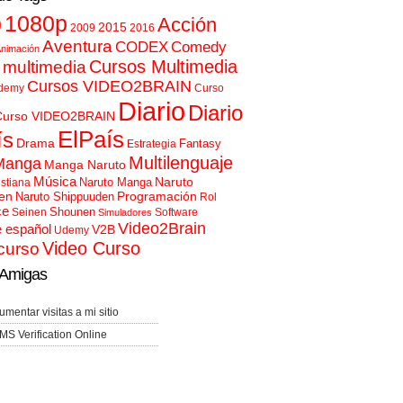
p
1080p
Acción
2015
2009
2016
Aventura
CODEX
Comedy
nimación
Cursos Multimedia
 multimedia
Cursos VIDEO2BRAIN
demy
Curso
Diario
Diario
Curso VIDEO2BRAIN
ElPaís
ís
Drama
Fantasy
Estrategia
Multilenguaje
Manga
Manga Naruto
Música
Naruto
Naruto Manga
istiana
en
Programación
Naruto Shippuuden
Rol
ce
Shounen
Seinen
Software
Simuladores
Video2Brain
e español
V2B
Udemy
Video Curso
curso
Amigas
umentar visitas a mi sitio
MS Verification Online