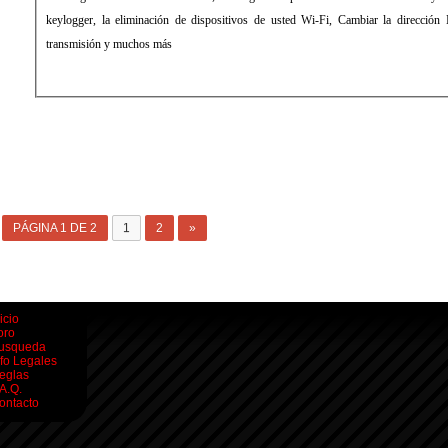
keylogger, la eliminación de dispositivos de usted Wi-Fi, Cambiar la direcció
transmisión y muchos más
PÁGINA 1 DE 2
1
2
»
icio
oro
usqueda
nfo Legales
eglas
.A.Q.
ontacto