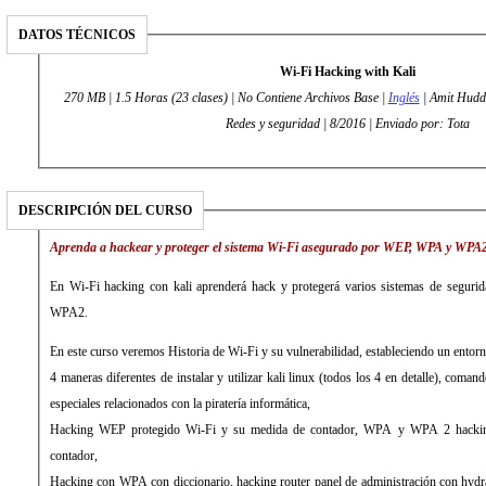
DATOS TÉCNICOS
Wi-Fi Hacking with Kali
270 MB | 1.5 Horas (23 clases) | No Contiene Archivos Base |
Inglés
| Amit Hudda
Redes y seguridad | 8/2016 | Enviado por: Tota
DESCRIPCIÓN DEL CURSO
Aprenda a hackear y proteger el sistema Wi-Fi asegurado por WEP, WPA y WPA2
En Wi-Fi hacking con kali aprenderá hack y protegerá varios sistemas de seg
WPA2.
En este curso veremos Historia de Wi-Fi y su vulnerabilidad, estableciendo un entor
4 maneras diferentes de instalar y utilizar kali linux (todos los 4 en detalle), coma
especiales relacionados con la piratería informática,
Hacking WEP protegido Wi-Fi y su medida de contador, WPA y WPA 2 hackin
contador,
Hacking con WPA con diccionario, hacking router panel de administración con hydr