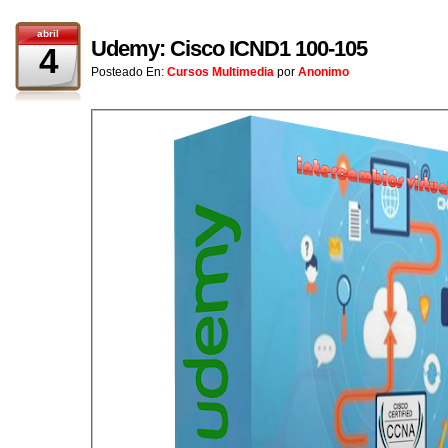
abril
Udemy: Cisco ICND1 100-105
4
Posteado En:
Cursos Multimedia
por
Anonimo