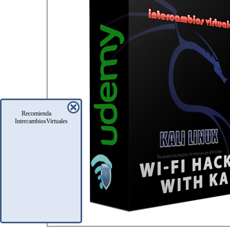
Recomienda
IntercambiosVirtuales