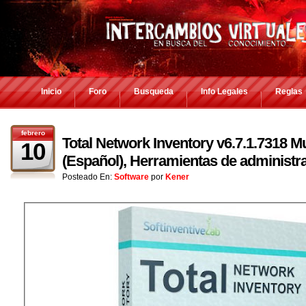
Inicio
Foro
Busqueda
Info Legales
Reglas
febrero
Total Network Inventory v6.7.1.7318 Mu
10
(Español), Herramientas de administra
Posteado En:
Software
por
Kener