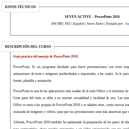
DATOS TÉCNICOS
SEVEN ACTIVE – PowerPoint 2010
694 MB | ISO | Español | Seven Active | Enviado por:
Jo
DESCRIPCIÓN DEL CURSO
Guía práctica del manejo de PowerPoint 2010.
PowerPoint, Es un programa diseñado para hacer presentaciones con texto esque
animaciones de texto e imágenes prediseñadas o importadas, a las cuales. Se le pued
fuente, plantilla y animación.
PowerPoint es una de las aplicaciones más usadas de la suite Office y el sinónimo de 
Gran parte del éxito se debe a su enorme versatilidad y facilidad de uso. Las n
Office se unen a las propias de PowerPoint 2010 y se añaden otras, como nuevas tra
avanzada de imágenes y vídeos, para que tus presentaciones sean más atractivas que 
Además, PowerPoint 2010 también ha optimizado la preparación de los pases de dia
para compartirlas: ahora puedes exportarlas a un vídeo sincronizado con tus expl