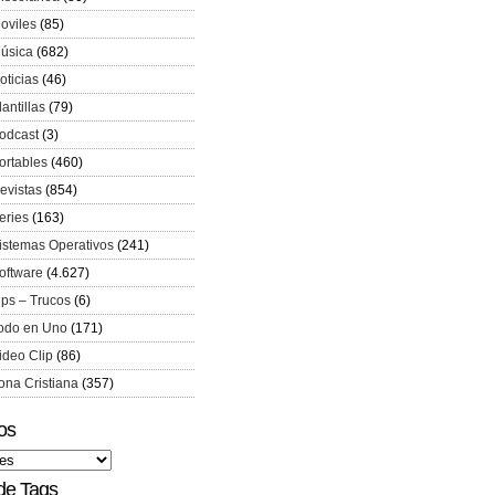
oviles
(85)
úsica
(682)
oticias
(46)
lantillas
(79)
odcast
(3)
ortables
(460)
evistas
(854)
eries
(163)
istemas Operativos
(241)
oftware
(4.627)
ips – Trucos
(6)
odo en Uno
(171)
ideo Clip
(86)
ona Cristiana
(357)
os
de Tags