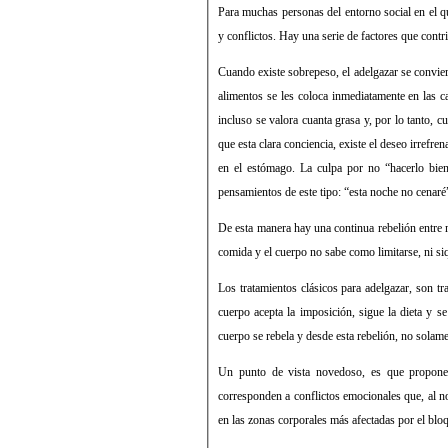
Para muchas personas del entorno social en el q
y conflictos. Hay una serie de factores que contr
Cuando existe sobrepeso, el adelgazar se convier
alimentos se les coloca inmediatamente en las ca
incluso se valora cuanta grasa y, por lo tanto,
que esta clara conciencia, existe el deseo irrefr
en el estómago. La culpa por no “hacerlo bien
pensamientos de este tipo: “esta noche no cenaré
De esta manera hay una continua rebelión entre 
comida y el cuerpo no sabe como limitarse, ni si
Los tratamientos clásicos para adelgazar, son tra
cuerpo acepta la imposición, sigue la dieta y s
cuerpo se rebela y desde esta rebelión, no solam
Un punto de vista novedoso, es que propone
corresponden a conflictos emocionales que, al n
en las zonas corporales más afectadas por el blo