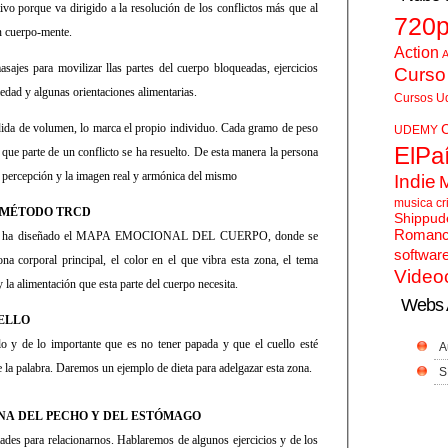
tivo porque va dirigido a la resolución de los conflictos más que al
720
ón cuerpo-mente.
Action
A
jes para movilizar llas partes del cuerpo bloqueadas, ejercicios
Curso
edad y algunas orientaciones alimentarias.
Cursos U
rdida de volumen, lo marca el propio individuo. Cada gramo de peso
UDEMY
ElPa
 que parte de un conflicto se ha resuelto. De esta manera la persona
a percepción y la imagen real y armónica del mismo
Indie
musica cr
 MÉTODO TRCD
Shippud
Roman
D, ha diseñado el MAPA EMOCIONAL DEL CUERPO, donde se
softwar
ona corporal principal, el color en el que vibra esta zona, el tema
Video
 la alimentación que esta parte del cuerpo necesita.
Webs 
ELLO
lo y de lo importante que es no tener papada y que el cuello esté
A
e la palabra. Daremos un ejemplo de dieta para adelgazar esta zona.
S
NA DEL PECHO Y DEL ESTÓMAGO
tades para relacionarnos. Hablaremos de algunos ejercicios y de los