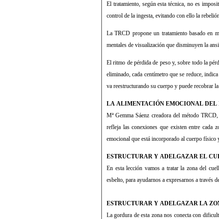
El tratamiento, según esta técnica, no es imposi
control de la ingesta, evitando con ello la rebeli
La TRCD propone un tratamiento basado en masa
mentales de visualización que disminuyen la ansi
El ritmo de pérdida de peso y, sobre todo la pé
eliminado, cada centímetro que se reduce, indica
va reestructurando su cuerpo y puede recobrar l
LA ALIMENTACIÓN EMOCIONAL DEL
Mª Gemma Sáenz creadora del método TRC
refleja las conexiones que existen entre cada z
emocional que está incorporado al cuerpo físico y
ESTRUCTURAR Y ADELGAZAR EL CU
En esta lección vamos a tratar la zona del cuel
esbelto, para ayudarnos a expresarnos a través d
ESTRUCTURAR Y ADELGAZAR LA ZO
La gordura de esta zona nos conecta con dificul