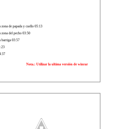
a zona de papada y cuello 05:13
la zona del pecho 03:50
a barriga 03:57
4:23
4:37
Nota.: Utilizar la ultima versión de
winrar