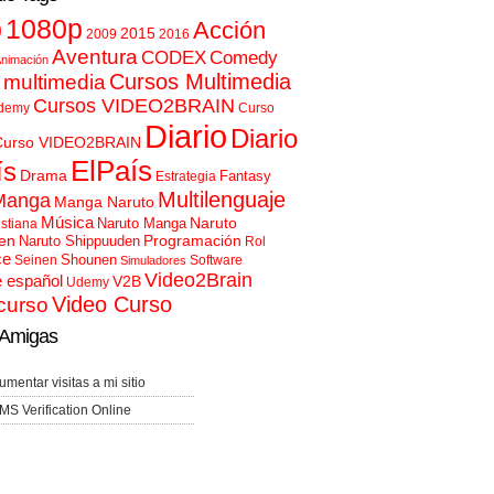
p
1080p
Acción
2015
2009
2016
Aventura
CODEX
Comedy
nimación
Cursos Multimedia
 multimedia
Cursos VIDEO2BRAIN
demy
Curso
Diario
Diario
Curso VIDEO2BRAIN
ElPaís
ís
Drama
Fantasy
Estrategia
Multilenguaje
Manga
Manga Naruto
Música
Naruto
Naruto Manga
istiana
en
Programación
Naruto Shippuuden
Rol
ce
Shounen
Seinen
Software
Simuladores
Video2Brain
e español
V2B
Udemy
Video Curso
curso
Amigas
umentar visitas a mi sitio
MS Verification Online