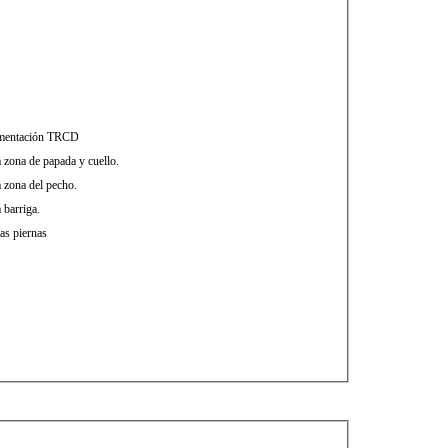
alimentación TRCD
a zona de papada y cuello.
a zona del pecho.
 barriga.
las piernas