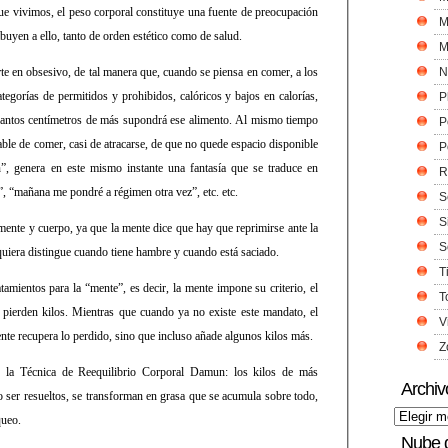
ue vivimos, el peso corporal constituye una fuente de preocupación
M
ibuyen a ello, tanto de orden estético como de salud.
M
te en obsesivo, de tal manera que, cuando se piensa en comer, a los
N
tegorías de permitidos y prohibidos, calóricos y bajos en calorías,
P
 cuantos centímetros de más supondrá ese alimento. Al mismo tiempo
P
enable de comer, casi de atracarse, de que no quede espacio disponible
P
”, genera en este mismo instante una fantasía que se traduce en
R
”, “mañana me pondré a régimen otra vez”, etc. etc.
S
S
mente y cuerpo, ya que la mente dice que hay que reprimirse ante la
S
quiera distingue cuando tiene hambre y cuando está saciado.
T
tamientos para la “mente”, es decir, la mente impone su criterio, el
T
e pierden kilos. Mientras que cuando ya no existe este mandato, el
V
ente recupera lo perdido, sino que incluso añade algunos kilos más.
Z
 la Técnica de Reequilibrio Corporal Damun: los kilos de más
Archiv
o ser resueltos, se transforman en grasa que se acumula sobre todo,
queo.
Nube 