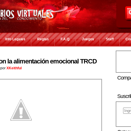
Info Legales
Reglas
F.A.Q.
Juegos
Staff
Co
on la alimentación emocional TRCD
por
XKeithful
Compa
Suscri