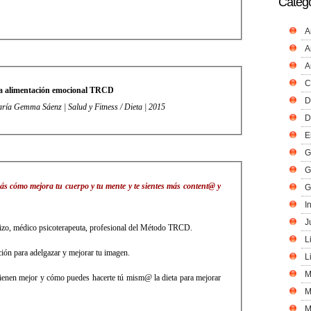
Catego
A
A
A
C
la alimentación emocional TRCD
D
aría Gemma Sáenz | Salud y Fitness / Dieta | 2015
D
E
G
G
ás cómo mejora tu cuerpo y tu mente y te sientes más content@ y
G
I
J
uizo, médico psicoterapeuta, profesional del Método TRCD.
L
ción para adelgazar y mejorar tu imagen.
L
M
vienen mejor y cómo puedes hacerte tú mism@ la dieta para mejorar
M
M