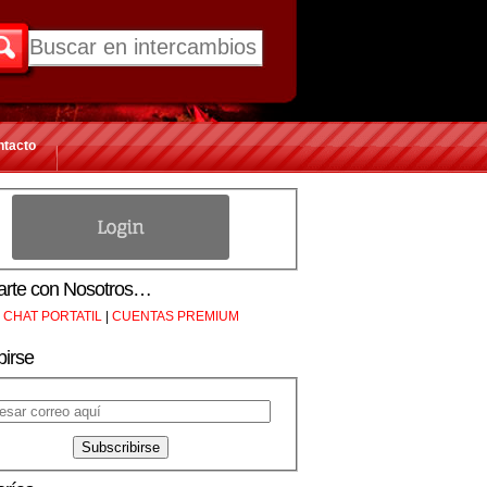
ntacto
rte con Nosotros…
CHAT PORTATIL
|
CUENTAS PREMIUM
birse