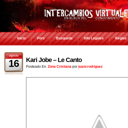
Inicio
Foro
Busqueda
Info Legales
Reglas
agosto
Kari Jobe – Le Canto
16
Posteado En:
Zona Cristiana
por
juancrodriguez