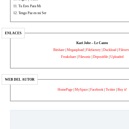
11. Tu Eres Para Mi
12. Tengo Paz en mi Ser
ENLACES
Kari Jobe – Le Canto
Bitshare
|
Megaupload
|
Filefactory
|
Duckload
|
Fileser
Freakshare
|
Filesonic
|
Depositfile
|
Uploaded
WEB DEL AUTOR
HomePage
|
MySpace
|
Facebook
|
Twitter
|
Buy it!