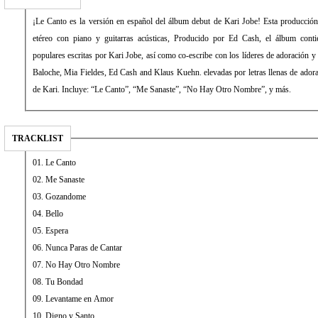
¡Le Canto es la versión en español del álbum debut de Kari Jobe! Esta producció
etéreo con piano y guitarras acústicas, Producido por Ed Cash, el álbum conti
populares escritas por Kari Jobe, así como co-escribe con los líderes de adoración 
Baloche, Mia Fieldes, Ed Cash and Klaus Kuehn. elevadas por letras llenas de adora
de Kari. Incluye: “Le Canto”, “Me Sanaste”, “No Hay Otro Nombre”, y más.
TRACKLIST
01. Le Canto
02. Me Sanaste
03. Gozandome
04. Bello
05. Espera
06. Nunca Paras de Cantar
07. No Hay Otro Nombre
08. Tu Bondad
09. Levantame en Amor
10. Digno y Santo