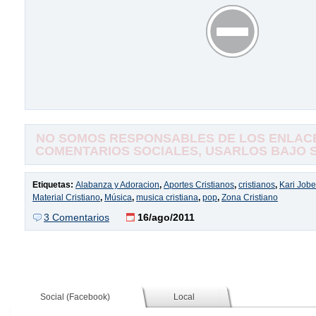
NO SOMOS RESPONSABLES DE LOS ENLACE
COMENTARIOS SOCIALES, USARLOS BAJO SU
Etiquetas:
Alabanza y Adoracion
,
Aportes Cristianos
,
cristianos
,
Kari Jobe
Material Cristiano
,
Música
,
musica cristiana
,
pop
,
Zona Cristiano
3 Comentarios
16/ago/2011
Social (Facebook)
Local