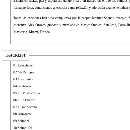
transmiten fuerza, paz y esperanza, dando vida a un trabajo en el que los sonidos y
forma perfecta, conduciendo al escucha a una reflexión y adoración altamente íntima 
Todas las canciones han sido compuestas por la propia Jennifer Salinas, excepto 
encuentra Alex Orozco, grabado y mezclado en Master Studios, San José, Costa Ri
Mastering, Miami, Florida.
TRACKLIST
01 Levántame
02 Mi Refugio
03 Eres Santo
04 Te Adoro
05 Tu Misericordia
06 Tu Alabanza
07 Lugar Secreto
08 Abrázame
09 Salmo 9
10 Salmo 121