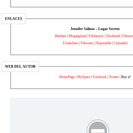
ENLACES
Jennifer Salinas – Lugar Secreto
Bitshare
|
Megaupload
|
Filefactory
|
Duckload
|
Fileser
Freakshare
|
Filesonic
|
Depositfile
|
Uploaded
WEB DEL AUTOR
HomePage
|
MySpace
|
Facebook
|
Twitter
| Buy it!