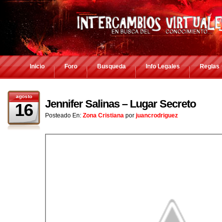
Inicio
Foro
Busqueda
Info Legales
Reglas
agosto
Jennifer Salinas – Lugar Secreto
16
Posteado En:
Zona Cristiana
por
juancrodriguez