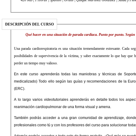
420 MB | 1 Horas | Spanish | Gratis | Quique Martínez González | Salud y Fitn
DESCRIPCIÓN DEL CURSO
Qué hacer en una situación de parada cardíaca. Punto por punto. Según 
Una parada cardiorespiratoria es una situación tremendamente estresante. Cada s
posibilidades de supervivencia de la víctima, y saber exactamente lo que hay que h
perder un tiempo muy valioso.
En este curso aprenderás todas las maniobras y técnicas de Soporte
medicalizado) Todo ello según las guías y recomendaciones de la Euro
(ERC).
A lo largo varios videotutoriales aprenderás en detalle todos los aspe
reanimación cardiopulmonar de una forma visual y amena.
También podrás acceder a una gran comunidad de aprendizaje, donde 
profesionales como tú y con los profesores del curso para solucionar toda
Además podrás acceder a todo esto de forma gratuita. ¿Qué más se pued