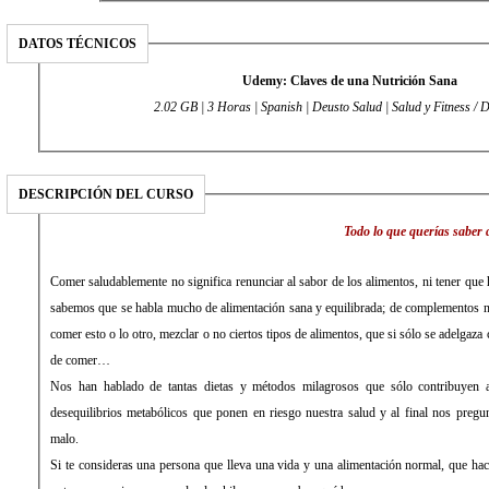
DATOS TÉCNICOS
Udemy: Claves de una Nutrición Sana
2.02 GB | 3 Horas | Spanish | Deusto Salud | Salud y Fitness / D
DESCRIPCIÓN DEL CURSO
Todo lo que querías saber 
Comer saludablemente no significa renunciar al sabor de los alimentos, ni tener que
sabemos que se habla mucho de alimentación sana y equilibrada; de complementos nu
comer esto o lo otro, mezclar o no ciertos tipos de alimentos, que si sólo se adelgaza c
de comer…
Nos han hablado de tantas dietas y métodos milagrosos que sólo contribuyen a
desequilibrios metabólicos que ponen en riesgo nuestra salud y al final nos pre
malo.
Si te consideras una persona que lleva una vida y una alimentación normal, que hace