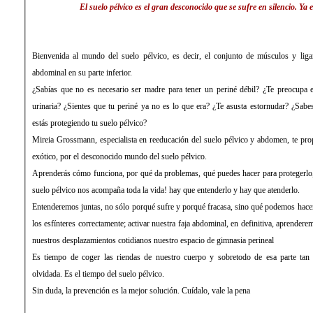
El suelo pélvico es el gran desconocido que se sufre en silencio. Ya 
Bienvenida al mundo del suelo pélvico, es decir, el conjunto de músculos y liga
abdominal en su parte inferior.
¿Sabías que no es necesario ser madre para tener un periné débil? ¿Te preocupa e
urinaria? ¿Sientes que tu periné ya no es lo que era? ¿Te asusta estornudar? ¿Sabe
estás protegiendo tu suelo pélvico?
Mireia Grossmann, especialista en reeducación del suelo pélvico y abdomen, te prop
exótico, por el desconocido mundo del suelo pélvico.
Aprenderás cómo funciona, por qué da problemas, qué puedes hacer para protegerl
suelo pélvico nos acompaña toda la vida! hay que entenderlo y hay que atenderlo.
Entenderemos juntas, no sólo porqué sufre y porqué fracasa, sino qué podemos hace
los esfínteres correctamente; activar nuestra faja abdominal, en definitiva, aprenderem
nuestros desplazamientos cotidianos nuestro espacio de gimnasia perineal
Es tiempo de coger las riendas de nuestro cuerpo y sobretodo de esa parte tan 
olvidada. Es el tiempo del suelo pélvico.
Sin duda, la prevención es la mejor solución. Cuídalo, vale la pena