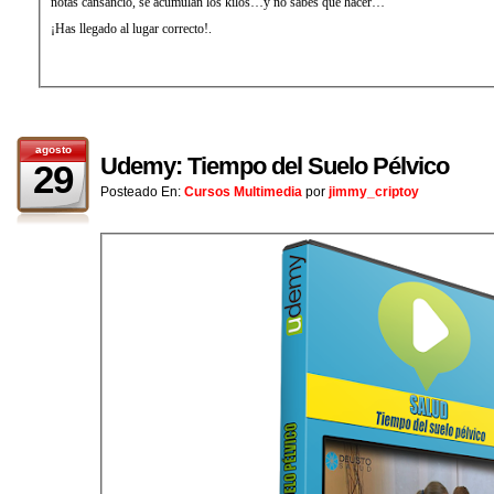
notas cansancio, se acumulan los kilos…y no sabes qué hacer…
¡Has llegado al lugar correcto!.
agosto
Udemy: Tiempo del Suelo Pélvico
29
Posteado En:
Cursos Multimedia
por
jimmy_criptoy