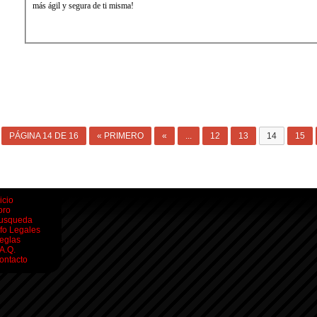
más ágil y segura de ti misma!
PÁGINA 14 DE 16
« PRIMERO
«
...
12
13
14
15
icio
oro
usqueda
nfo Legales
eglas
.A.Q.
ontacto