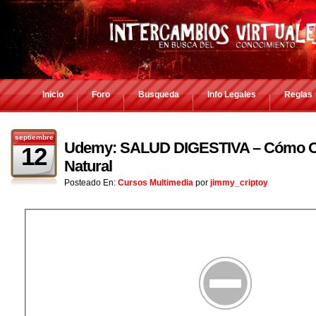
Inicio
Foro
Busqueda
Info Legales
Reglas
septiembre
Udemy: SALUD DIGESTIVA – Cómo Op
12
Natural
Posteado En:
Cursos Multimedia
por
jimmy_criptoy