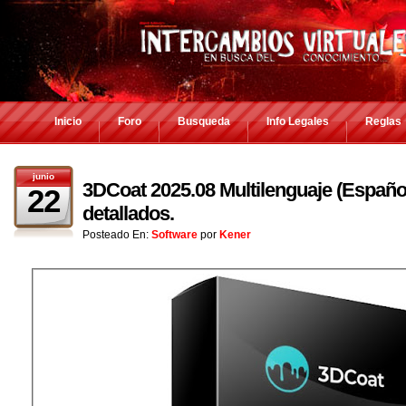
Inicio
Foro
Busqueda
Info Legales
Reglas
junio
3DCoat 2025.08 Multilenguaje (Españo
22
detallados.
Posteado En:
Software
por
Kener