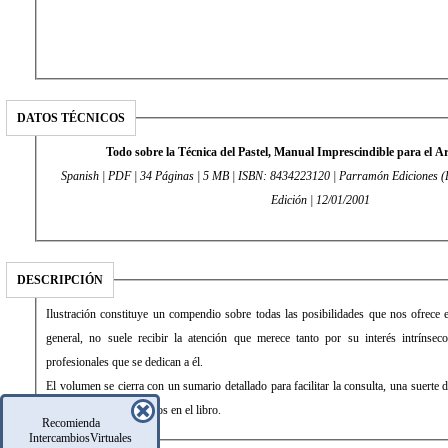
DATOS TÉCNICOS
Todo sobre la Técnica del Pastel, Manual Imprescindible para el A
Spanish | PDF | 34 Páginas | 5 MB | ISBN: 8434223120 | Parramón Ediciones (
Edición | 12/01/2001
DESCRIPCIÓN
Ilustración constituye un compendio sobre todas las posibilidades que nos ofrece 
general, no suele recibir la atención que merece tanto por su interés intríns
profesionales que se dedican a él.
El volumen se cierra con un sumario detallado para facilitar la consulta, una suert
de conocimientos tratados en el libro.
Recomienda
IntercambiosVirtuales