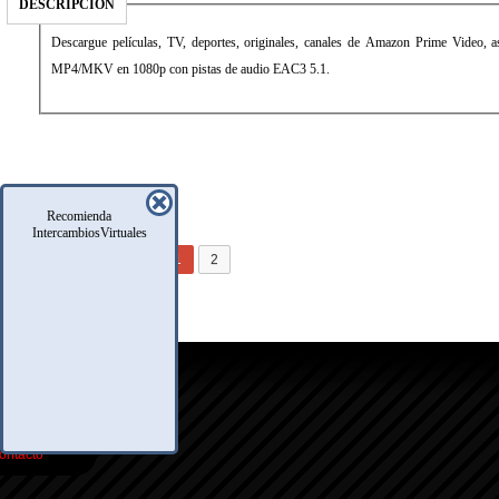
DESCRIPCIÓN
Descargue películas, TV, deportes, originales, canales de Amazon Prime Video, a
MP4/MKV en 1080p con pistas de audio EAC3 5.1.
Recomienda
IntercambiosVirtuales
PÁGINA 2 DE 2
«
1
2
icio
oro
usqueda
nfo Legales
eglas
.A.Q.
ontacto