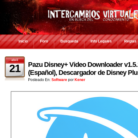
Inicio
Foro
Busqueda
Info Legales
Reglas
abril
Pazu Disney+ Video Downloader v1.5.1
21
(Español), Descargador de Disney Plu
Posteado En:
Software
por
Kener