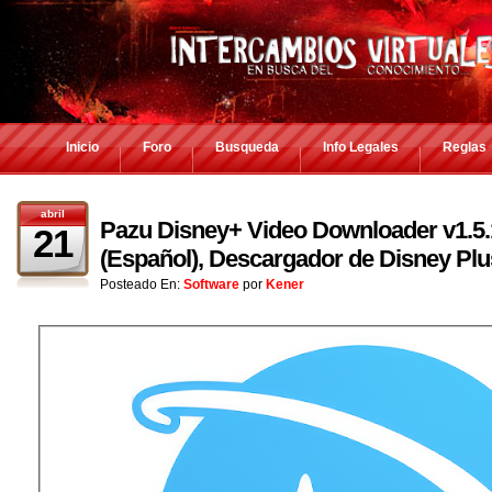
Inicio
Foro
Busqueda
Info Legales
Reglas
abril
Pazu Disney+ Video Downloader v1.5.1
21
(Español), Descargador de Disney Plu
Posteado En:
Software
por
Kener