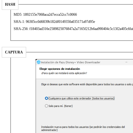
HASH
MD5: 1892155e7068aca2d7ecca52cc7c0066
SHA-1: 96305cc0d6839b182df0149350a035171a97d95e
SHA-256: f18403ad316e2589825076847a2a7165f212b6aa990404c5c13f2a405c6fa
CAPTURA