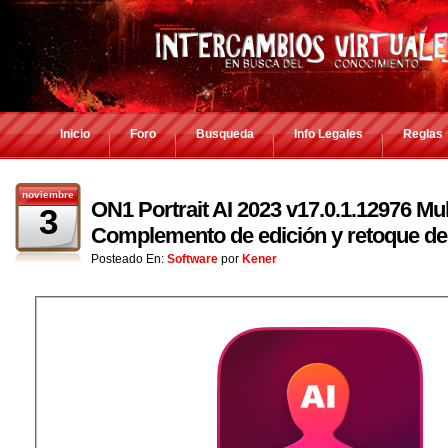
Inicio
Foro
Busqueda
Info Legales
Reglas
noviembre
ON1 Portrait AI 2023 v17.0.1.12976 Mul
3
Complemento de edición y retoque de 
Posteado En:
Software
por
Kener