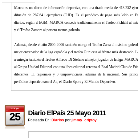
Marca es un diario de información deportiva, con una tirada media de 413.252 eje
difusión de 287.641 ejemplares (OJD). Es el periódico de pago más leído en E
diarios, según el EGM. MARCA concede tradicionalmente el Trofeo Pichichi al máx
y el Trofeo Zamora al portero menos goleado.
Además, desde el año 2005-2006 también otorga el Trofeo Zarra al máximo golead
mejor entrenador de la liga española y el trofeo Guruceta al árbitro más destacado
a entregar también el Trofeo Alfredo Di Stéfano al mejor jugador de la liga. MARCA
al Grupo Unidad Editorial con una línea editorial cercana al Real Madrid Club de Fút
diferentes: 11 regionales y 3 uniprovinciales, además de la nacional. Sus princ
periódico deportivo son el As, el Diario Sport y El Mundo Deportivo.
mayo
Diario ElPaís 25 Mayo 2011
25
Posteado En:
Diarios
por
jimmy_criptoy