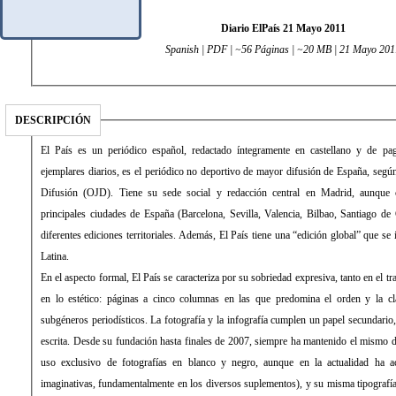
Diario ElPaís 21 Mayo 2011
Spanish | PDF | ~56 Páginas | ~20 MB | 21 Mayo 201
DESCRIPCIÓN
El País es un periódico español, redactado íntegramente en castellano y de pago. Con una media de 431.034
ejemplares diarios, es el periódico no deportivo de mayor difusión de España, según la Oficina de Justificación de la
Difusión (OJD). Tiene su sede social y redacción central en Madrid, aunque cuenta con delegaciones en las
principales ciudades de España (Barcelona, Sevilla, Valencia, Bilbao, Santiago de Compostela) desde las que edita
diferentes ediciones territoriales. Además, El País tiene una “edición global” que se imprime y distribuye en América
Latina.
En el aspecto formal, El País se caracteriza por su sobriedad expresiva, tanto en el tratamiento de la información como
en lo estético: páginas a cinco columnas en las que predomina el orden y la clara distribución de los distintos
subgéneros periodísticos. La fotografía y la infografía cumplen un papel secundario, de mero apoyo a la información
escrita. Desde su fundación hasta finales de 2007, siempre ha mantenido el mismo diseño, sin apenas evolución (con
uso exclusivo de fotografías en blanco y negro, aunque en la actualidad ha aceptado el color y formas más
imaginativas, fundamentalmente en los diversos suplementos), y su misma tipografía: la Times Roman. La empresa a