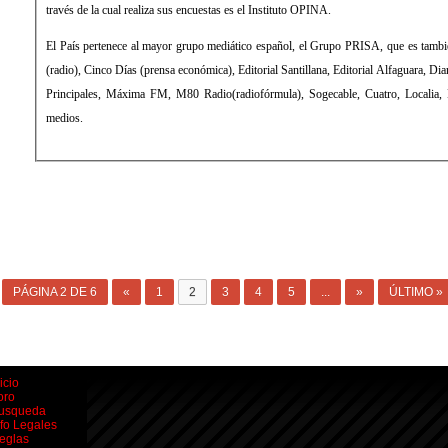
través de la cual realiza sus encuestas es el Instituto OPINA.
El País pertenece al mayor grupo mediático español, el Grupo PRISA, que es también propietario de la Cadena SER
(radio), Cinco Días (prensa económica), Editorial Santillana, Editorial Alfaguara, Diario As (prensa deportiva), Los 40
Principales, Máxima FM, M80 Radio(radiofórmula), Sogecable, Cuatro, Localia, Digital+ (televisión), entre otros
medios.
PÁGINA 2 DE 6
«
1
2
3
4
5
...
»
ÚLTIMO »
icio
oro
usqueda
nfo Legales
eglas