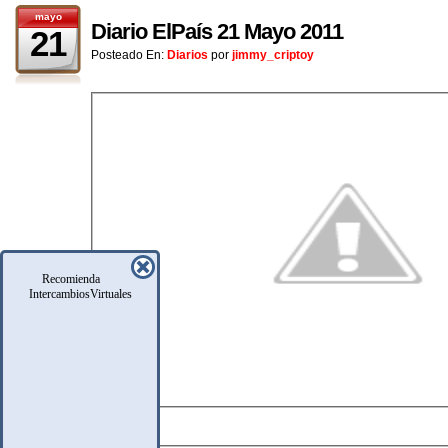
mayo
Diario ElPaís 21 Mayo 2011
21
Posteado En:
Diarios
por
jimmy_criptoy
Recomienda
IntercambiosVirtuales
DATOS TÉCNICOS