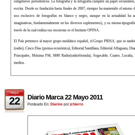
subgéneros periodísticos. La fotografía y la infografía cumplen un papel secundario, de mero apoyo a la información
escrita. Desde su fundación hasta finales de 2007, siempre ha mantenido el mismo diseño, sin apenas evolución (con
uso exclusivo de fotografías en blanco y negro, aunque en la actualidad ha aceptado el color y formas más
imaginativas, fundamentalmente en los diversos suplementos), y su misma tipografía: la Times Roman. La empresa a
través de la cual realiza sus encuestas es el Instituto OPINA.
El País pertenece al mayor grupo mediático español, el Grupo PRISA, que es también propietario de la Cadena SER
(radio), Cinco Días (prensa económica), Editorial Santillana, Editorial Alfaguara, Diario As (prensa deportiva), Los 40
Principales, Máxima FM, M80 Radio(radiofórmula), Sogecable, Cuatro, Localia, Digital+ (televisión), entre otros
medios.
mayo
Diario Marca 22 Mayo 2011
22
Posteado En:
Diarios
por
jchierro