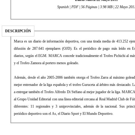
Spanish | PDF | 56 Páginas | 3.98 MB | 22 Mayo 201
DESCRIPCIÓN
Marca es un diario de información deportiva, con una tirada media de 413.252 eje
difusión de 287.641 ejemplares (OJD). Es el periódico de pago más leído en E
diarios, según el EGM. MARCA concede tradicionalmente el Trofeo Pichichi al máx
y el Trofeo Zamora al portero menos goleado.
Además, desde el año 2005-2006 también otorga el Trofeo Zarra al máximo golead
mejor entrenador de la liga española y el trofeo Guruceta al árbitro más destacado
a entregar también el Trofeo Alfredo Di Stéfano al mejor jugador de la liga. MARCA
al Grupo Unidad Editorial con una línea editorial cercana al Real Madrid Club de Fút
diferentes: 11 regionales y 3 uniprovinciales, además de la nacional. Sus princ
periódico deportivo son el As, el Diario Sport y El Mundo Deportivo.