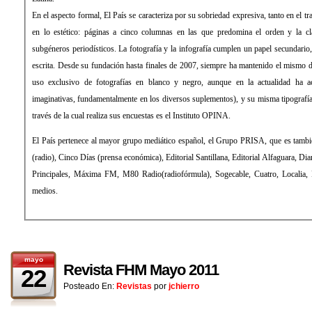
En el aspecto formal, El País se caracteriza por su sobriedad expresiva, tanto en el tratamiento de la información como
en lo estético: páginas a cinco columnas en las que predomina el orden y la clara distribución de los distintos
subgéneros periodísticos. La fotografía y la infografía cumplen un papel secundario, de mero apoyo a la información
escrita. Desde su fundación hasta finales de 2007, siempre ha mantenido el mismo diseño, sin apenas evolución (con
uso exclusivo de fotografías en blanco y negro, aunque en la actualidad ha aceptado el color y formas más
imaginativas, fundamentalmente en los diversos suplementos), y su misma tipografía: la Times Roman. La empresa a
través de la cual realiza sus encuestas es el Instituto OPINA.
El País pertenece al mayor grupo mediático español, el Grupo PRISA, que es también propietario de la Cadena SER
(radio), Cinco Días (prensa económica), Editorial Santillana, Editorial Alfaguara, Diario As (prensa deportiva), Los 40
Principales, Máxima FM, M80 Radio(radiofórmula), Sogecable, Cuatro, Localia, Digital+ (televisión), entre otros
medios.
mayo
Revista FHM Mayo 2011
22
Posteado En:
Revistas
por
jchierro