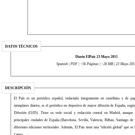
DATOS TÉCNICOS
Diario ElPaís 23 Mayo 2011
Spanish | PDF | ~56 Páginas | ~20 MB | 23 Mayo 201
DESCRIPCIÓN
El País es un periódico español, redactado íntegramente en castellano y de pago. Con una media de 431.034
ejemplares diarios, es el periódico no deportivo de mayor difusión de España, según la Oficina de Justificación de la
Difusión (OJD). Tiene su sede social y redacción central en Madrid, aunque cuenta con delegaciones en las
principales ciudades de España (Barcelona, Sevilla, Valencia, Bilbao, Santiago de Compostela) desde las que edita
diferentes ediciones territoriales. Además, El País tiene una “edición global” que se imprime y distribuye en América
Latina.