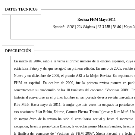
DATOS TÉCNICOS
Revista FHM Mayo 2011
Spanish | PDF | 224 Páginas | 65.3 MB | Nº 86 | Mayo 
DESCRIPCIÓN
En marzo de 2004, salió a la venta el primer número de la edición española, cuya 
actriz Elsa Pataky y del que se agotó su primera edición. En enero de 2005, recibió
Nueva y en diciembre de 2006, el premio ARI a la Mejor Revista. En septiembre 
FHM en español. En octubre de 2009, fue la primera revista pionera en publ
concretamente su cuadernillo de las 10 finalistas del concurso “Vecinitas 2009″.
historia al convertirse en el primer hombre en ser portada de esta revista masculina
Kira Miró. Hasta mayo de 2011, la mujer que más veces ha ocupado la portada de 
tres ocasiones: Pilar Rubio, Edurne, Carmen Electra, Triana Iglesias y Kira Miró. U
de mayor éxito de la revista ha sido el consultorio sexual y hasta el momento
excepción; la actriz porno Celia Blanco, la ex-actriz porno Miriam Sánchez, la actriz
la finalista del concurso de “Vecinitas de FHM 2008″; Sheila Pascual y a fecha de