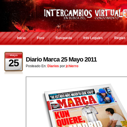
Inicio
Foro
Busqueda
Info Legales
Reglas
mayo
Diario Marca 25 Mayo 2011
25
Posteado En:
Diarios
por
jchierro