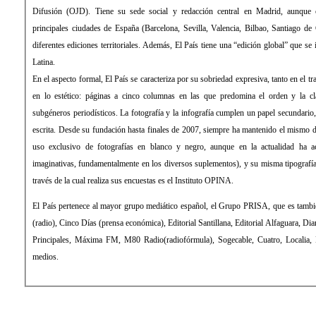
Difusión (OJD). Tiene su sede social y redacción central en Madrid, aunque cuenta con delegaciones en las
principales ciudades de España (Barcelona, Sevilla, Valencia, Bilbao, Santiago de Compostela) desde las que edita
diferentes ediciones territoriales. Además, El País tiene una “edición global” que se imprime y distribuye en América
Latina.
En el aspecto formal, El País se caracteriza por su sobriedad expresiva, tanto en el tratamiento de la información como
en lo estético: páginas a cinco columnas en las que predomina el orden y la clara distribución de los distintos
subgéneros periodísticos. La fotografía y la infografía cumplen un papel secundario, de mero apoyo a la información
escrita. Desde su fundación hasta finales de 2007, siempre ha mantenido el mismo diseño, sin apenas evolución (con
uso exclusivo de fotografías en blanco y negro, aunque en la actualidad ha aceptado el color y formas más
imaginativas, fundamentalmente en los diversos suplementos), y su misma tipografía: la Times Roman. La empresa a
través de la cual realiza sus encuestas es el Instituto OPINA.
El País pertenece al mayor grupo mediático español, el Grupo PRISA, que es también propietario de la Cadena SER
(radio), Cinco Días (prensa económica), Editorial Santillana, Editorial Alfaguara, Diario As (prensa deportiva), Los 40
Principales, Máxima FM, M80 Radio(radiofórmula), Sogecable, Cuatro, Localia, Digital+ (televisión), entre otros
medios.