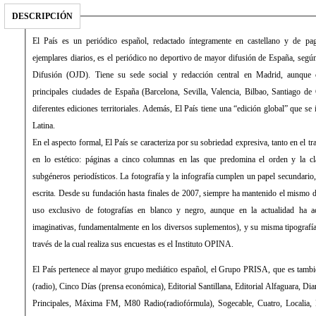
DESCRIPCIÓN
El País es un periódico español, redactado íntegramente en castellano y de pago. Con una media de 431.034
ejemplares diarios, es el periódico no deportivo de mayor difusión de España, según la Oficina de Justificación de la
Difusión (OJD). Tiene su sede social y redacción central en Madrid, aunque cuenta con delegaciones en las
principales ciudades de España (Barcelona, Sevilla, Valencia, Bilbao, Santiago de Compostela) desde las que edita
diferentes ediciones territoriales. Además, El País tiene una “edición global” que se imprime y distribuye en América
Latina.
En el aspecto formal, El País se caracteriza por su sobriedad expresiva, tanto en el tratamiento de la información como
en lo estético: páginas a cinco columnas en las que predomina el orden y la clara distribución de los distintos
subgéneros periodísticos. La fotografía y la infografía cumplen un papel secundario, de mero apoyo a la información
escrita. Desde su fundación hasta finales de 2007, siempre ha mantenido el mismo diseño, sin apenas evolución (con
uso exclusivo de fotografías en blanco y negro, aunque en la actualidad ha aceptado el color y formas más
imaginativas, fundamentalmente en los diversos suplementos), y su misma tipografía: la Times Roman. La empresa a
través de la cual realiza sus encuestas es el Instituto OPINA.
El País pertenece al mayor grupo mediático español, el Grupo PRISA, que es también propietario de la Cadena SER
(radio), Cinco Días (prensa económica), Editorial Santillana, Editorial Alfaguara, Diario As (prensa deportiva), Los 40
Principales, Máxima FM, M80 Radio(radiofórmula), Sogecable, Cuatro, Localia, Digital+ (televisión), entre otros