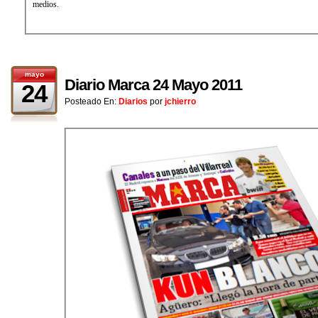
medios.
mayo
Diario Marca 24 Mayo 2011
24
Posteado En:
Diarios
por
jchierro