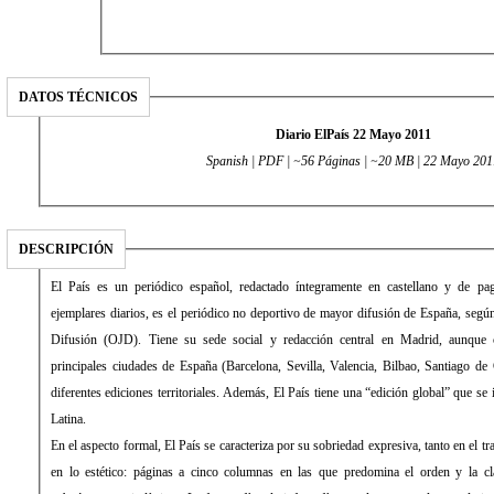
DATOS TÉCNICOS
Diario ElPaís 22 Mayo 2011
Spanish | PDF | ~56 Páginas | ~20 MB | 22 Mayo 201
DESCRIPCIÓN
El País es un periódico español, redactado íntegramente en castellano y de pago. Con una media de 431.034
ejemplares diarios, es el periódico no deportivo de mayor difusión de España, según la Oficina de Justificación de la
Difusión (OJD). Tiene su sede social y redacción central en Madrid, aunque cuenta con delegaciones en las
principales ciudades de España (Barcelona, Sevilla, Valencia, Bilbao, Santiago de Compostela) desde las que edita
diferentes ediciones territoriales. Además, El País tiene una “edición global” que se imprime y distribuye en América
Latina.
En el aspecto formal, El País se caracteriza por su sobriedad expresiva, tanto en el tratamiento de la información como
en lo estético: páginas a cinco columnas en las que predomina el orden y la clara distribución de los distintos