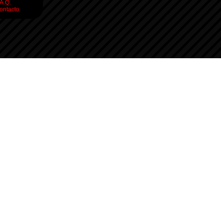
.A.Q.
ontacto