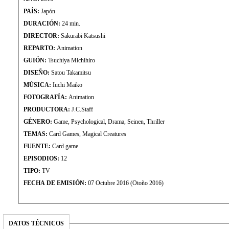
PAÍS:
Japón
DURACIÓN:
24 min.
DIRECTOR:
Sakurabi Katsushi
REPARTO:
Animation
GUIÓN:
Tsuchiya Michihiro
DISEÑO:
Satou Takamitsu
MÚSICA:
Iuchi Maiko
FOTOGRAFÍA:
Animation
PRODUCTORA:
J.C.Staff
GÉNERO:
Game, Psychological, Drama, Seinen, Thriller
TEMAS:
Card Games, Magical Creatures
FUENTE:
Card game
EPISODIOS:
12
TIPO:
TV
FECHA DE EMISIÓN:
07 Octubre 2016 (Otoño 2016)
DATOS TÉCNICOS