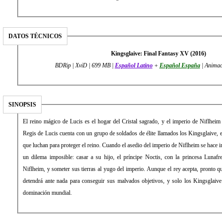
DATOS TÉCNICOS
Kingsglaive: Final Fantasy XV (2016)
BDRip | XviD | 699 MB |
Español Latino
+
Español España
| Animac
SINOPSIS
El reino mágico de Lucis es el hogar del Cristal sagrado, y el imperio de Niflheim e
Regis de Lucis cuenta con un grupo de soldados de élite llamados los Kingsglaive, 
que luchan para proteger el reino. Cuando el asedio del imperio de Niflheim se hace i
un dilema imposible: casar a su hijo, el príncipe Noctis, con la princesa Lunafr
Niflheim, y someter sus tierras al yugo del imperio. Aunque el rey acepta, pronto q
detendrá ante nada para conseguir sus malvados objetivos, y solo los Kingsglaive 
dominación mundial.