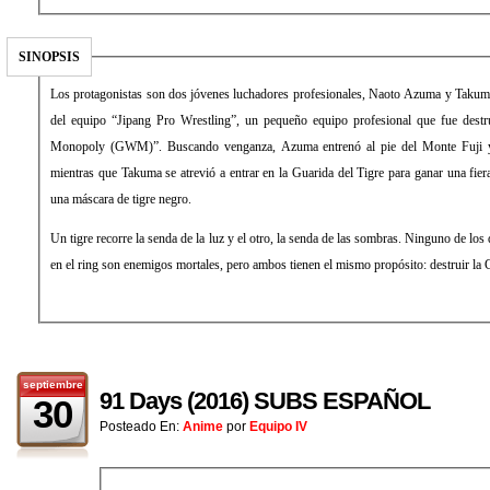
SINOPSIS
Los protagonistas son dos jóvenes luchadores profesionales, Naoto Azuma y Takum
del equipo “Jipang Pro Wrestling”, un pequeño equipo profesional que fue destr
Monopoly (GWM)”. Buscando venganza, Azuma entrenó al pie del Monte Fuji y 
mientras que Takuma se atrevió a entrar en la Guarida del Tigre para ganar una fier
una máscara de tigre negro.
Un tigre recorre la senda de la luz y el otro, la senda de las sombras. Ninguno de los 
en el ring son enemigos mortales, pero ambos tienen el mismo propósito: destruir la G
septiembre
91 Days (2016) SUBS ESPAÑOL
30
Posteado En:
Anime
por
Equipo IV