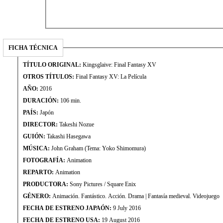
FICHA TÉCNICA
TÍTULO ORIGINAL:
Kingsglaive: Final Fantasy XV
OTROS TÍTULOS:
Final Fantasy XV: La Película
AÑO:
2016
DURACIÓN:
106 min.
PAÍS:
Japón
DIRECTOR:
Takeshi Nozue
GUIÓN:
Takashi Hasegawa
MÚSICA:
John Graham (Tema: Yoko Shimomura)
FOTOGRAFÍA:
Animation
REPARTO:
Animation
PRODUCTORA:
Sony Pictures / Square Enix
GÉNERO:
Animación. Fantástico. Acción. Drama | Fantasía medieval. Videojuego
FECHA DE ESTRENO JAPAÓN:
9 July 2016
FECHA DE ESTRENO USA:
19 August 2016