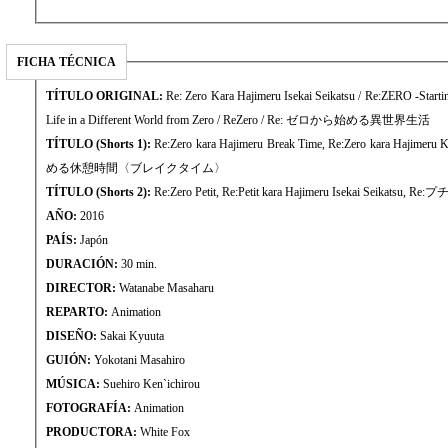
FICHA TÉCNICA
TÍTULO ORIGINAL:
Re: Zero Kara Hajimeru Isekai Seikatsu / Re:ZERO -Startin
Life in a Different World from Zero / ReZero / Re: ゼロから始める異世界生活
TÍTULO (Shorts 1):
Re:Zero kara Hajimeru Break Time, Re:Zero kara Hajim
める休憩時間〈ブレイクタイム〉
TÍTULO (Shorts 2):
Re:Zero Petit, Re:Petit kara Hajimeru Isekai Seik
AÑO:
2016
PAÍS:
Japón
DURACIÓN:
30 min.
DIRECTOR:
Watanabe Masaharu
REPARTO:
Animation
DISEÑO:
Sakai Kyuuta
GUIÓN:
Yokotani Masahiro
MÚSICA:
Suehiro Ken`ichirou
FOTOGRAFÍA:
Animation
PRODUCTORA:
White Fox