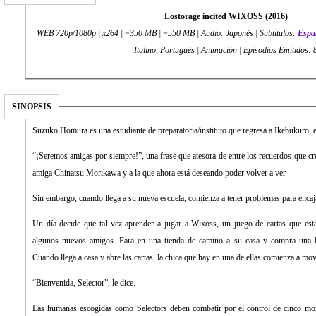
Lostorage incited WIXOSS (2016)
WEB 720p/1080p | x264 | ~350 MB | ~550 MB | Audio: Japonés | Subtítulos:
Espa
Italino, Portugués | Animación | Episodios Emitidos: 
SINOPSIS
Suzuko Homura es una estudiante de preparatoria/instituto que regresa a Ikebukuro, e
“¡Seremos amigas por siempre!”, una frase que atesora de entre los recuerdos que cr
amiga Chinatsu Morikawa y a la que ahora está deseando poder volver a ver.
Sin embargo, cuando llega a su nueva escuela, comienza a tener problemas para enca
Un día decide que tal vez aprender a jugar a Wixoss, un juego de cartas que est
algunos nuevos amigos. Para en una tienda de camino a su casa y compra una bar
Cuando llega a casa y abre las cartas, la chica que hay en una de ellas comienza a mov
“Bienvenida, Selector”, le dice.
Las humanas escogidas como Selectors deben combatir por el control de cinco mo