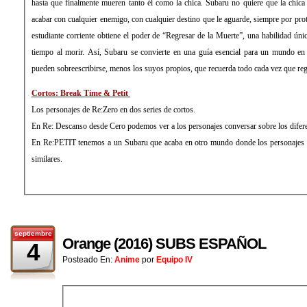
hasta que finalmente mueren tanto él como la chica. Subaru no quiere que la chica 
acabar con cualquier enemigo, con cualquier destino que le aguarde, siempre por prote
estudiante corriente obtiene el poder de “Regresar de la Muerte”, una habilidad únic
tiempo al morir. Así, Subaru se convierte en una guía esencial para un mundo en
pueden sobreescribirse, menos los suyos propios, que recuerda todo cada vez que reg
Cortos: Break Time & Petit
Los personajes de Re:Zero en dos series de cortos.
En Re: Descanso desde Cero podemos ver a los personajes conversar sobre los diferen
En Re:PETIT tenemos a un Subaru que acaba en otro mundo donde los personajes so
similares.
septiembre
Orange (2016) SUBS ESPAÑOL
4
Posteado En:
Anime
por
Equipo IV