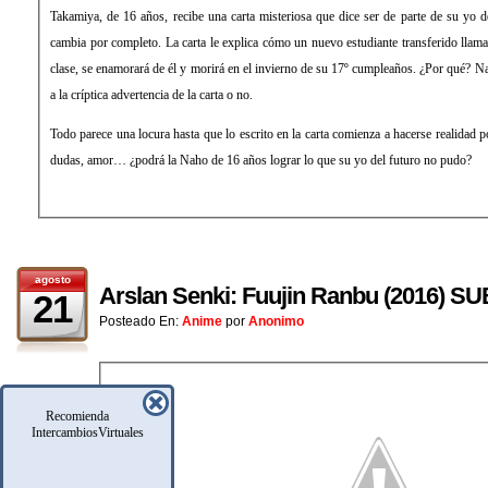
Takamiya, de 16 años, recibe una carta misteriosa que dice ser de parte de su yo d
cambia por completo. La carta le explica cómo un nuevo estudiante transferido llam
clase, se enamorará de él y morirá en el invierno de su 17º cumpleaños. ¿Por qué? Na
a la críptica advertencia de la carta o no.
Todo parece una locura hasta que lo escrito en la carta comienza a hacerse realidad poco a poco… Arrepentimiento,
dudas, amor… ¿podrá la Naho de 16 años lograr lo que su yo del futuro no pudo?
agosto
Arslan Senki: Fuujin Ranbu (2016) 
21
Posteado En:
Anime
por
Anonimo
Recomienda
IntercambiosVirtuales