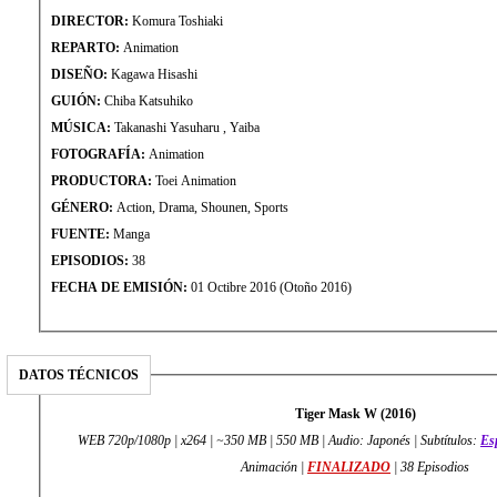
DIRECTOR:
Komura Toshiaki
REPARTO:
Animation
DISEÑO:
Kagawa Hisashi
GUIÓN:
Chiba Katsuhiko
MÚSICA:
Takanashi Yasuharu , Yaiba
FOTOGRAFÍA:
Animation
PRODUCTORA:
Toei Animation
GÉNERO:
Action, Drama, Shounen, Sports
FUENTE:
Manga
EPISODIOS:
38
FECHA DE EMISIÓN:
01 Octibre 2016 (Otoño 2016)
DATOS TÉCNICOS
Tiger Mask W (2016)
WEB 720p/1080p | x264 | ~350 MB | 550 MB | Audio: Japonés | Subtítulos:
Es
Animación |
FINALIZADO
| 38 Episodios