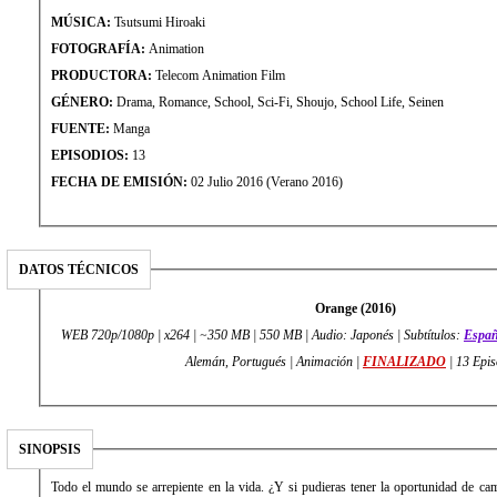
MÚSICA:
Tsutsumi Hiroaki
FOTOGRAFÍA:
Animation
PRODUCTORA:
Telecom Animation Film
GÉNERO:
Drama, Romance, School, Sci-Fi, Shoujo, School Life, Seinen
FUENTE:
Manga
EPISODIOS:
13
FECHA DE EMISIÓN:
02 Julio 2016 (Verano 2016)
DATOS TÉCNICOS
Orange (2016)
WEB 720p/1080p | x264 | ~350 MB | 550 MB | Audio: Japonés | Subtítulos:
Españ
Alemán, Portugués | Animación |
FINALIZADO
| 13 Epis
SINOPSIS
Todo el mundo se arrepiente en la vida. ¿Y si pudieras tener la oportunidad de 