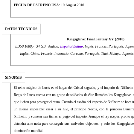
FECHA DE ESTRENO USA:
19 August 2016
DATOS TÉCNICOS
Kingsglaive: Final Fantasy XV (2016)
BD50 1080p | 34 GB | Audios:
Español Latino
, Inglés, Francés, Portugués, Japoné
Inglés, Chino, Francés, Indonesio, Coreano, Portugués, Thai, Malayo, Japonés
SINOPSIS
El reino mágico de Lucis es el hogar del Cristal sagrado, y el imperio de Niflheim e
Regis de Lucis cuenta con un grupo de soldados de élite llamados los Kingsglaive, 
que luchan para proteger el reino. Cuando el asedio del imperio de Niflheim se hace i
un dilema imposible: casar a su hijo, el príncipe Noctis, con la princesa Lunafr
Niflheim, y someter sus tierras al yugo del imperio. Aunque el rey acepta, pronto q
detendrá ante nada para conseguir sus malvados objetivos, y solo los Kingsglaive 
dominación mundial.