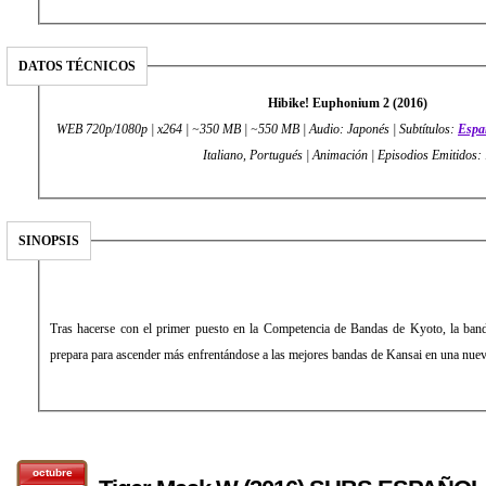
DATOS TÉCNICOS
Hibike! Euphonium 2 (2016)
WEB 720p/1080p | x264 | ~350 MB | ~550 MB | Audio: Japonés | Subtítulos:
Espa
Italiano, Portugués | Animación | Episodios Emitidos:
SINOPSIS
Tras hacerse con el primer puesto en la Competencia de Bandas de Kyoto, la banda
prepara para ascender más enfrentándose a las mejores bandas de Kansai en una nue
octubre