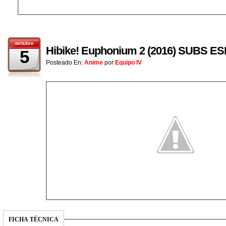
octubre
Hibike! Euphonium 2 (2016) SUBS 
5
Posteado En:
Anime
por
Equipo IV
FICHA TÉCNICA