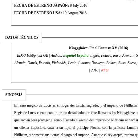
FECHA DE ESTRENO JAPAÓN:
9 July 2016
FECHA DE ESTRENO USA:
19 August 2016
DATOS TÉCNICOS
Kingsglaive: Final Fantasy XV (2016)
BD50 1080p | 32 GB | Audios:
Español España
, Inglés, Polaco, Ruso, Alemán | S
Alemán, Danés, Estonio, Finlandés, Letón, Lituano, Noruego, Polaco, Ruso, Sueco,
| 2016 |
NFO
SINOPSIS
El reino mágico de Lucis es el hogar del Cristal sagrado, y el imperio de Niflheim e
Regis de Lucis cuenta con un grupo de soldados de élite llamados los Kingsglaive, 
que luchan para proteger el reino. Cuando el asedio del imperio de Niflheim se hace i
un dilema imposible: casar a su hijo, el príncipe Noctis, con la princesa Lunafr
Niflheim, y someter sus tierras al yugo del imperio. Aunque el rey acepta, pronto q