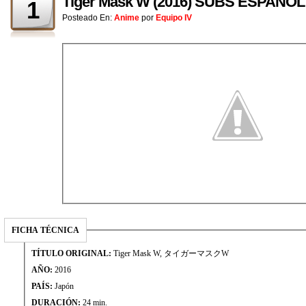
Tiger Mask W (2016) SUBS ESPAÑOL
1
Posteado En:
Anime
por
Equipo IV
FICHA TÉCNICA
TÍTULO ORIGINAL:
Tiger Mask W, タイガーマスクW
AÑO:
2016
PAÍS:
Japón
DURACIÓN:
24 min.