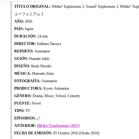
TÍTULO ORIGINAL:
Hibike! Euphonium 2, Sound! Euphonium 2, Hibike! E
ユーフォニアム 2
AÑO:
2016
PAÍS:
Japón
DURACIÓN:
24 min.
DIRECTOR:
Ishihara Tatsuya
REPARTO:
Animation
GUIÓN:
Hanada Jukki
DISEÑO:
Ikeda Shouko
MÚSICA:
Matsuda Akito
FOTOGRAFÍA:
Animation
PRODUCTORA:
Kyoto Animation
GÉNERO:
Drama, Music, School, Comedy
FUENTE:
Novel
TIPO:
TV
EPISODIOS:
¿?
ANTERIOR:
Hibike! Euphonium (2015)
FECHA DE EMISIÓN:
05 Octubre 2016 (Otoño 2016)