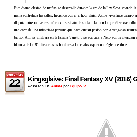
Este drama clásico de mafias se desarrolla durante la era de la Ley Seca, cuando la
mafia controlaba las calles, haciendo correr el lícor ilegal. Avilio vivía hace tiempo e
disputa entre mafias resultó en el asesinato de su familia, con lo que él se escondió
una carta de una misteriosa persona que hace que su pasión por la venganza resurja
barrio. Allí, se infiltrará en la familia Vanetti y se acercará a Nero con la intenci
historia de los 91 días de estos hombres a los cuales espera un trágico destino?
septiembre
Kingsglaive: Final Fantasy XV (2016
22
Posteado En:
Anime
por
Equipo IV