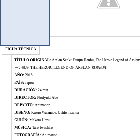
FICHA TÉCNICA
TÍTULO ORIGINAL:
Arslan Senki: Fuujin Ranbu, The Heroic Legend of Ars
ーン戦記 THE HEROIC LEGEND OF ARSLAN 風塵乱舞
AÑO:
2016
PAÍS:
Japón
DURACIÓN:
24 min.
DIRECTOR:
Noriyuki Abe
REPARTO:
Animation
DISEÑO:
Kazuo Watanabe, Ushio Tazawa
GUIÓN:
Makoto Uezu
MÚSICA:
Taro Iwashiro
FOTOGRAFÍA:
Animation