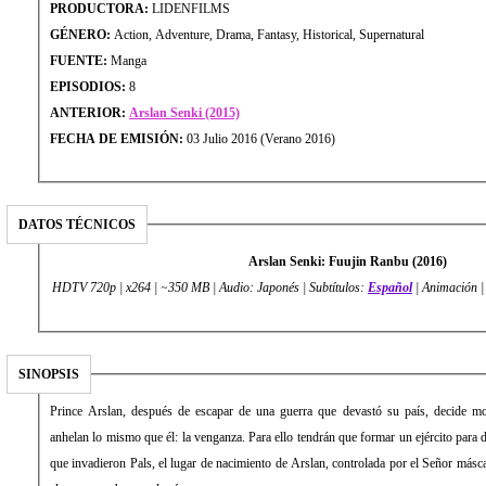
PRODUCTORA:
LIDENFILMS
GÉNERO:
Action, Adventure, Drama, Fantasy, Historical, Supernatural
FUENTE:
Manga
EPISODIOS:
8
ANTERIOR:
Arslan Senki (2015)
FECHA DE EMISIÓN:
03 Julio 2016 (Verano 2016)
DATOS TÉCNICOS
Arslan Senki: Fuujin Ranbu (2016)
HDTV 720p | x264 | ~350 MB | Audio: Japonés | Subtítulos:
Español
| Animación 
SINOPSIS
Prince Arslan, después de escapar de una guerra que devastó su país, decide m
anhelan lo mismo que él: la venganza. Para ello tendrán que formar un ejército para d
que invadieron Pals, el lugar de nacimiento de Arslan, controlada por el Señor másca