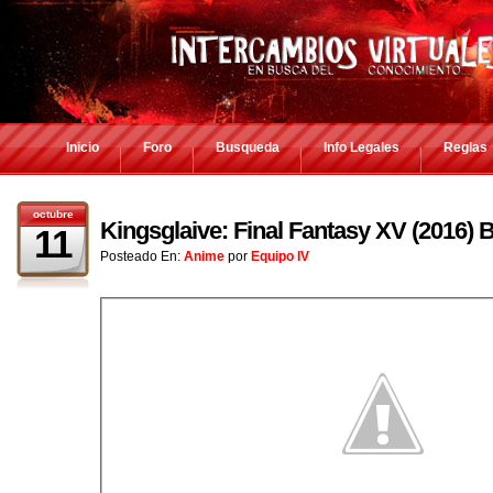
Inicio
Foro
Busqueda
Info Legales
Reglas
octubre
Kingsglaive: Final Fantasy XV (2016)
11
Posteado En:
Anime
por
Equipo IV