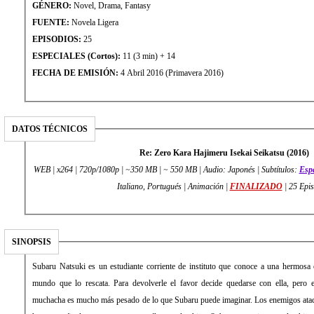
GÉNERO:
Novel, Drama, Fantasy
FUENTE:
Novela Ligera
EPISODIOS:
25
ESPECIALES (Cortos):
11 (3 min) + 14
FECHA DE EMISIÓN:
4 Abril 2016 (Primavera 2016)
DATOS TÉCNICOS
Re: Zero Kara Hajimeru Isekai Seikatsu (2016)
WEB | x264 | 720p/1080p | ~350 MB | ~ 550 MB | Audio: Japonés | Subtítulos:
Esp
Italiano, Portugués | Animación |
FINALIZADO
| 25 Epi
SINOPSIS
Subaru Natsuki es un estudiante corriente de instituto que conoce a una hermosa 
mundo que lo rescata. Para devolverle el favor decide quedarse con ella, pero e
muchacha es mucho más pesado de lo que Subaru puede imaginar. Los enemigos ataca