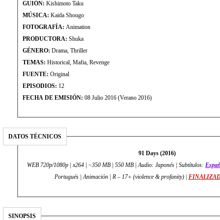
GUIÓN:
Kishimoto Taku
MÚSICA:
Kaida Shougo
FOTOGRAFÍA:
Animation
PRODUCTORA:
Shuka
GÉNERO:
Drama, Thriller
TEMAS:
Historical, Mafia, Revenge
FUENTE:
Original
EPISODIOS:
12
FECHA DE EMISIÓN:
08 Julio 2016 (Verano 2016)
DATOS TÉCNICOS
91 Days (2016)
WEB 720p/1080p | x264 | ~350 MB | 550 MB | Audio: Japonés | Subtítulos:
Españ
Portugués | Animación | R – 17+ (violence & profanity) |
FINALIZA
SINOPSIS