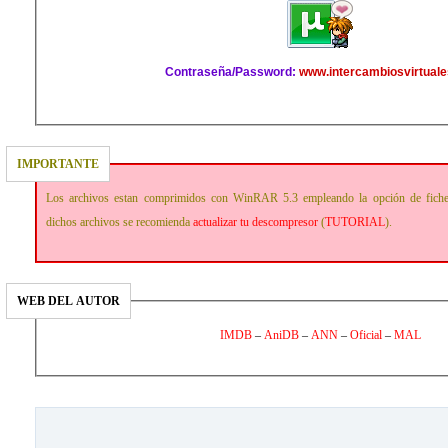
Contraseña/Password:
www.intercambiosvirtuale
IMPORTANTE
Los archivos estan comprimidos con WinRAR 5.3 empleando la opción de fich
dichos archivos se recomienda
actualizar tu descompresor
(
TUTORIAL
).
WEB DEL AUTOR
IMDB
–
AniDB
–
ANN
–
Oficial
–
MAL