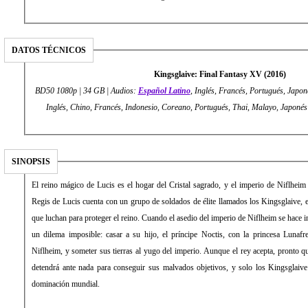
DATOS TÉCNICOS
Kingsglaive: Final Fantasy XV (2016)
BD50 1080p | 34 GB | Audios:
Español Latino
, Inglés, Francés, Portugués, Japoné
Inglés, Chino, Francés, Indonesio, Coreano, Portugués, Thai, Malayo, Japonés
SINOPSIS
El reino mágico de Lucis es el hogar del Cristal sagrado, y el imperio de Niflheim e
Regis de Lucis cuenta con un grupo de soldados de élite llamados los Kingsglaive, 
que luchan para proteger el reino. Cuando el asedio del imperio de Niflheim se hace i
un dilema imposible: casar a su hijo, el príncipe Noctis, con la princesa Lunafr
Niflheim, y someter sus tierras al yugo del imperio. Aunque el rey acepta, pronto q
detendrá ante nada para conseguir sus malvados objetivos, y solo los Kingsglaive 
dominación mundial.