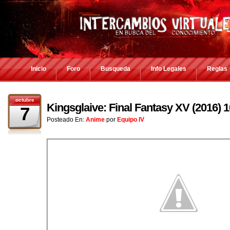
Inicio
Foro
Busqueda
Info Legales
Reglas
octubre
Kingsglaive: Final Fantasy XV (2016)
7
Posteado En:
Anime
por
Equipo IV